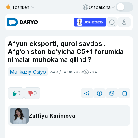
Toshkent
O‘zbekcha
Afyun eksporti, qurol savdosi:
Afg‘oniston bo‘yicha C5+1 forumida
nimalar muhokama qilindi?
Markaziy Osiyo
12:43 / 14.08.2023
7941
0
0
Zulfiya Karimova