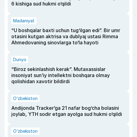
6 kishiga sud hukmi o‘qildi
Madaniyat
“U boshqalar baxti uchun tug‘ilgan edi”. Bir umr
otasini kutgan aktrisa va dublyaj ustasi Rimma
Ahmedovaning sinovlarga to‘la hayoti
Dunyo
“Biroz sekinlashish kerak”. Mutaxassislar
insoniyat sun’iy intellektni boshqara olmay
qolishidan xavotir bildirdi
O‘zbekiston
Andijonda Tracker’ga 21 nafar bog‘cha bolasini
joylab, YTH sodir etgan ayolga sud hukmi o‘qildi
O‘zbekiston