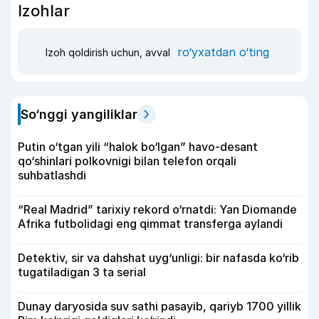
Izohlar
ro‘yxatdan o‘ting
Izoh qoldirish uchun, avval
So‘nggi yangiliklar
Putin o‘tgan yili “halok bo‘lgan” havo-desant
qo‘shinlari polkovnigi bilan telefon orqali
suhbatlashdi
“Real Madrid” tarixiy rekord o‘rnatdi: Yan Diomande
Afrika futbolidagi eng qimmat transferga aylandi
Detektiv, sir va dahshat uyg‘unligi: bir nafasda ko‘rib
tugatiladigan 3 ta serial
Dunay daryosida suv sathi pasayib, qariyb 1700 yillik