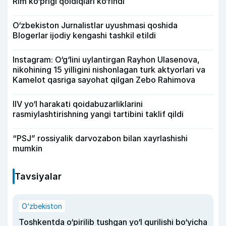
Rim ko‘prigi qoldiqlari ko‘rindi
O‘zbekiston Jurnalistlar uyushmasi qoshida
Blogerlar ijodiy kengashi tashkil etildi
Instagram: O‘g‘lini uylantirgan Rayhon Ulasenova,
nikohining 15 yilligini nishonlagan turk aktyorlari va
Kamelot qasriga sayohat qilgan Zebo Rahimova
IIV yo‘l harakati qoidabuzarliklarini
rasmiylashtirishning yangi tartibini taklif qildi
“PSJ” rossiyalik darvozabon bilan xayrlashishi
mumkin
Tavsiyalar
O‘zbekiston
Toshkentda o‘pirilib tushgan yo‘l qurilishi bo‘yicha