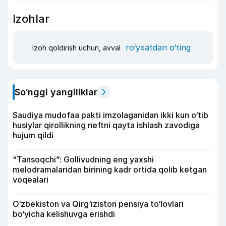
Izohlar
ro‘yxatdan o‘ting
Izoh qoldirish uchun, avval
So‘nggi yangiliklar
Saudiya mudofaa pakti imzolaganidan ikki kun o‘tib
husiylar qirollikning neftni qayta ishlash zavodiga
hujum qildi
“Tansoqchi”: Gollivudning eng yaxshi
melodramalaridan birining kadr ortida qolib ketgan
voqealari
O‘zbekiston va Qirg‘iziston pensiya to‘lovlari
bo‘yicha kelishuvga erishdi