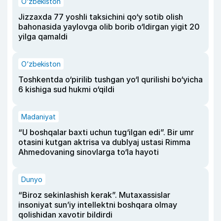
O‘zbekiston
Jizzaxda 77 yoshli taksichini qo‘y sotib olish
bahonasida yaylovga olib borib o‘ldirgan yigit 20
yilga qamaldi
O‘zbekiston
Toshkentda o‘pirilib tushgan yo‘l qurilishi bo‘yicha
6 kishiga sud hukmi o‘qildi
Madaniyat
“U boshqalar baxti uchun tug‘ilgan edi”. Bir umr
otasini kutgan aktrisa va dublyaj ustasi Rimma
Ahmedovaning sinovlarga to‘la hayoti
Dunyo
“Biroz sekinlashish kerak”. Mutaxassislar
insoniyat sun’iy intellektni boshqara olmay
qolishidan xavotir bildirdi