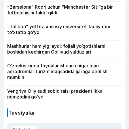
“Barselona” Rodri uchun “Manchester Siti”ga bir
futbolchisini taklif qildi
“Tolibon” yettita xususiy universitet faoliyatini
to‘xtatib qo‘ydi
Mashhurlar ham yig‘laydi: fojiali yo‘qotishlarni
boshidan kechirgan Gollivud yulduzlari
O‘zbekistonda foydalanishdan chiqarilgan
aerodromlar turizm maqsadida ijaraga berilishi
mumkin
Vengriya Oliy sudi sobiq raisi prezidentlikka
nomzodini qoʻydi
Tavsiyalar