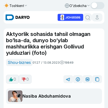
Toshkent
O‘zbekcha
Aktyorlik sohasida tahsil olmagan
bo‘lsa-da, dunyo bo‘ylab
mashhurlikka erishgan Gollivud
yulduzlari (foto)
Shou-biznes
01:27 / 13.08.2023
19849
0
0
Nasiba Abduhamidova