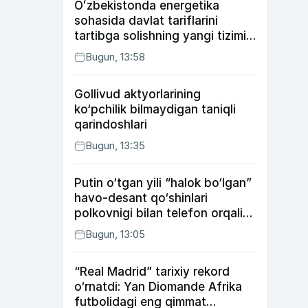
Oʻzbekistonda energetika
sohasida davlat tariflarini
tartibga solishning yangi tizimi
joriy etildi
Bugun, 13:58
Gollivud aktyorlarining
ko‘pchilik bilmaydigan taniqli
qarindoshlari
Bugun, 13:35
Putin o‘tgan yili “halok bo‘lgan”
havo-desant qo‘shinlari
polkovnigi bilan telefon orqali
suhbatlashdi
Bugun, 13:05
“Real Madrid” tarixiy rekord
o‘rnatdi: Yan Diomande Afrika
futbolidagi eng qimmat