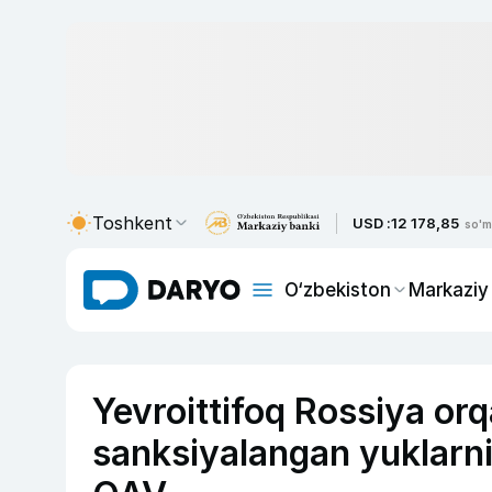
Toshkent
USD :
12 178,85
so'm
O‘zbekiston
Markaziy
Yevroittifoq Rossiya or
sanksiyalangan yuklarni