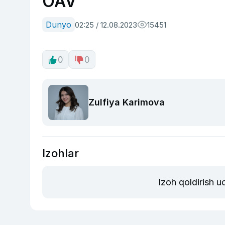
OAV
Dunyo
02:25 / 12.08.2023
15451
0
0
Zulfiya Karimova
Izohlar
Izoh qoldirish 