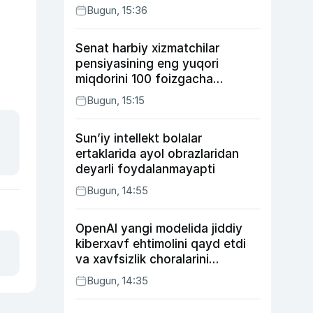
Bugun, 15:36
Senat harbiy xizmatchilar
pensiyasining eng yuqori
miqdorini 100 foizgacha
oshirishni nazarda tutuvchi
Bugun, 15:15
qonunni ma’qulladi
Sun’iy intellekt bolalar
ertaklarida ayol obrazlaridan
deyarli foydalanmayapti
Bugun, 14:55
OpenAI yangi modelida jiddiy
kiberxavf ehtimolini qayd etdi
va xavfsizlik choralarini
kuchaytirdi
Bugun, 14:35