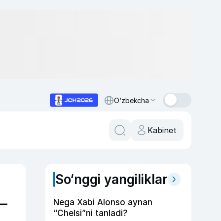
O‘zbekcha
Kabinet
So‘nggi yangiliklar
—
Nega Xabi Alonso aynan
“Chelsi”ni tanladi?