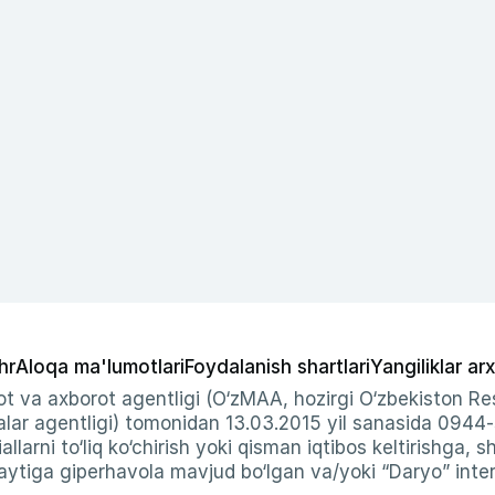
hr
Aloqa ma'lumotlari
Foydalanish shartlari
Yangiliklar arx
t va axborot agentligi (O‘zMAA, hozirgi O‘zbekiston Res
ar agentligi) tomonidan 13.03.2015 yil sanasida 0944
allarni to‘liq ko‘chirish yoki qisman iqtibos keltirishga, 
ytiga giperhavola mavjud bo‘lgan va/yoki “Daryo” intern