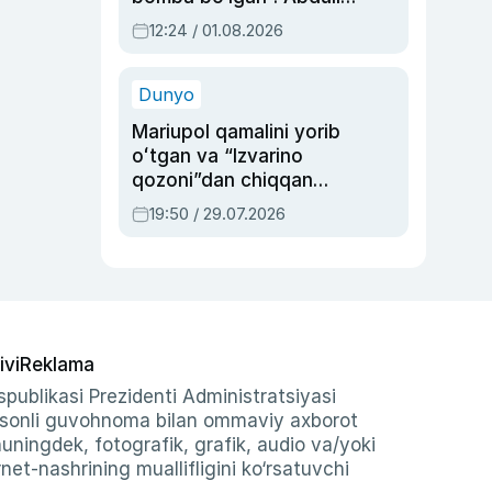
Oripovni siyosiy
12:24 / 01.08.2026
ayblovlardan asrab
qolgan voqea
Dunyo
Mariupol qamalini yorib
oʻtgan va “Izvarino
qozoni”dan chiqqan
qahramon — Ukraina
19:50 / 29.07.2026
armiyasi bosh
qoʻmondoni Drapatiy
haqida
ivi
Reklama
publikasi Prezidenti Administratsiyasi
-sonli guvohnoma bilan ommaviy axborot
shuningdek, fotografik, grafik, audio va/yoki
et-nashrining muallifligini ko‘rsatuvchi