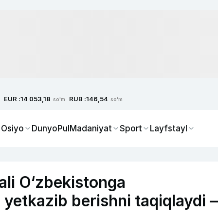
EUR :
RUB :
14 053,18
146,54
so'm
so'm
 Osiyo
Dunyo
Pul
Madaniyat
Sport
Layfstayl
qali O‘zbekistonga
 yetkazib berishni taqiqlaydi 