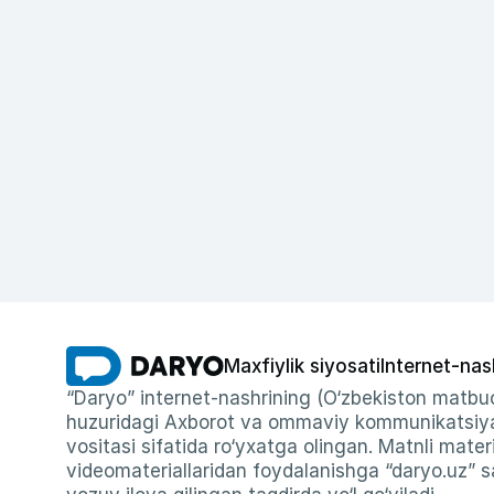
Maxfiylik siyosati
Internet-nas
“Daryo” internet-nashrining (O‘zbekiston matbuo
huzuridagi Axborot va ommaviy kommunikatsiyal
vositasi sifatida ro‘yxatga olingan. Matnli materi
videomateriallaridan foydalanishga “daryo.uz” sa