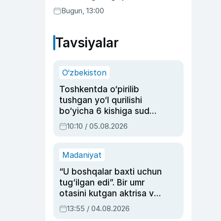
transferga aylandi
Bugun, 13:00
Tavsiyalar
O‘zbekiston
Toshkentda o‘pirilib
tushgan yo‘l qurilishi
bo‘yicha 6 kishiga sud
hukmi o‘qildi
10:10 / 05.08.2026
Madaniyat
“U boshqalar baxti uchun
tug‘ilgan edi”. Bir umr
otasini kutgan aktrisa va
dublyaj ustasi Rimma
13:55 / 04.08.2026
Ahmedovaning