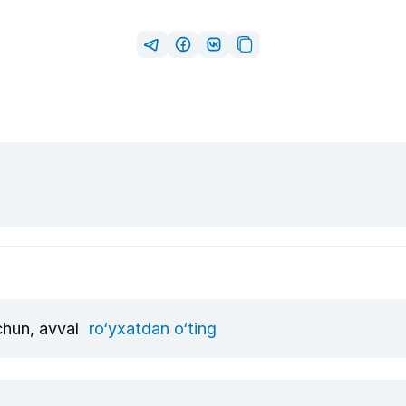
uchun, avval
ro‘yxatdan o‘ting