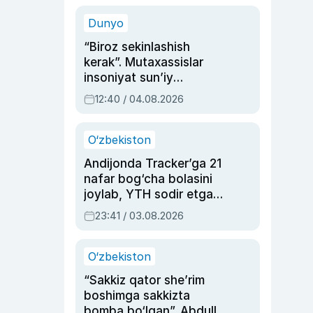
sinovlarga to‘la hayoti
Dunyo
“Biroz sekinlashish
kerak”. Mutaxassislar
insoniyat sun’iy
intellektni boshqara
12:40 / 04.08.2026
olmay qolishidan xavotir
bildirdi
O‘zbekiston
Andijonda Tracker’ga 21
nafar bog‘cha bolasini
joylab, YTH sodir etgan
ayolga sud hukmi o‘qildi
23:41 / 03.08.2026
O‘zbekiston
“Sakkiz qator she’rim
boshimga sakkizta
bomba bo‘lgan”. Abdulla