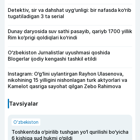
Detektiv, sir va dahshat uyg‘unligi: bir nafasda ko‘rib
tugatiladigan 3 ta serial
Dunay daryosida suv sathi pasayib, qariyb 1700 yillik
Rim ko‘prigi qoldiqlari ko‘rindi
O‘zbekiston Jurnalistlar uyushmasi qoshida
Blogerlar ijodiy kengashi tashkil etildi
Instagram: O‘g‘lini uylantirgan Rayhon Ulasenova,
nikohining 15 yilligini nishonlagan turk aktyorlari va
Kamelot qasriga sayohat qilgan Zebo Rahimova
Tavsiyalar
O‘zbekiston
Toshkentda o‘pirilib tushgan yo‘l qurilishi bo‘yicha
6 kishiga sud hukmi o‘qildi