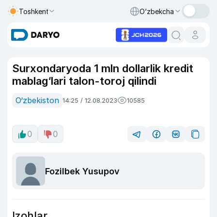
Toshkent
O‘zbekcha
Surxondaryoda 1 mln dollarlik kredit
mablag‘lari talon-toroj qilindi
O‘zbekiston
14:25 / 12.08.2023
10585
0
0
Fozilbek Yusupov
Izohlar