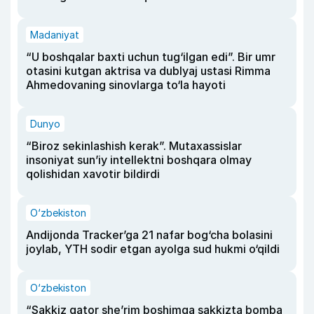
Madaniyat
“U boshqalar baxti uchun tug‘ilgan edi”. Bir umr
otasini kutgan aktrisa va dublyaj ustasi Rimma
Ahmedovaning sinovlarga to‘la hayoti
Dunyo
“Biroz sekinlashish kerak”. Mutaxassislar
insoniyat sun’iy intellektni boshqara olmay
qolishidan xavotir bildirdi
O‘zbekiston
Andijonda Tracker’ga 21 nafar bog‘cha bolasini
joylab, YTH sodir etgan ayolga sud hukmi o‘qildi
O‘zbekiston
“Sakkiz qator she’rim boshimga sakkizta bomba