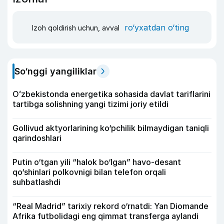
ro‘yxatdan o‘ting
Izoh qoldirish uchun, avval
So‘nggi yangiliklar
Oʻzbekistonda energetika sohasida davlat tariflarini
tartibga solishning yangi tizimi joriy etildi
Gollivud aktyorlarining ko‘pchilik bilmaydigan taniqli
qarindoshlari
Putin o‘tgan yili “halok bo‘lgan” havo-desant
qo‘shinlari polkovnigi bilan telefon orqali
suhbatlashdi
“Real Madrid” tarixiy rekord o‘rnatdi: Yan Diomande
Afrika futbolidagi eng qimmat transferga aylandi