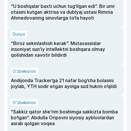
“U boshqalar baxti uchun tug‘ilgan edi”. Bir umr
otasini kutgan aktrisa va dublyaj ustasi Rimma
Ahmedovaning sinovlarga to‘la hayoti
Dunyo
“Biroz sekinlashish kerak”. Mutaxassislar
insoniyat sun’iy intellektni boshqara olmay
qolishidan xavotir bildirdi
O‘zbekiston
Andijonda Tracker’ga 21 nafar bog‘cha bolasini
joylab, YTH sodir etgan ayolga sud hukmi o‘qildi
O‘zbekiston
“Sakkiz qator she’rim boshimga sakkizta bomba
bo‘lgan”. Abdulla Oripovni siyosiy ayblovlardan
asrab qolgan voqea