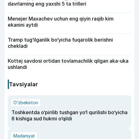
davrlarning eng yaxshi 5 ta trilleri
Menejer Maxachev uchun eng qiyin raqib kim
ekanini aytdi
Tramp tug‘ilganlik bo‘yicha fuqarolik berishni
chekladi
Kottej savdosi ortidan tovlamachilik qilgan aka-uka
ushlandi
Tavsiyalar
O‘zbekiston
Toshkentda o‘pirilib tushgan yo‘l qurilishi bo‘yicha
6 kishiga sud hukmi o‘qildi
Madaniyat