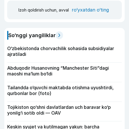
ro‘yxatdan o‘ting
Izoh qoldirish uchun, avval
So‘nggi yangiliklar
O‘zbekistonda chorvachilik sohasida subsidiyalar
ajratiladi
Abduqodir Husanovning “Manchester Siti”dagi
maoshi ma’lum bo‘ldi
Tailandda o‘quvchi maktabda otishma uyushtirdi,
qurbonlar bor (foto)
Tojikiston qo‘shni davlatlardan uch baravar ko‘p
yonilg‘i sotib oldi — OAV
Keskin syujet va kutilmagan yakun: barcha