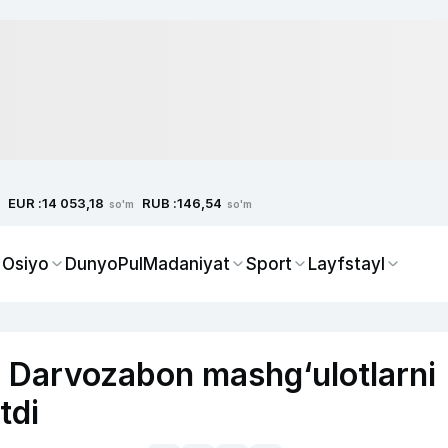
EUR :
RUB :
14 053,18
146,54
so'm
so'm
 Osiyo
Dunyo
Pul
Madaniyat
Sport
Layfstayl
i. Darvozabon mashg‘ulotlarni
etdi