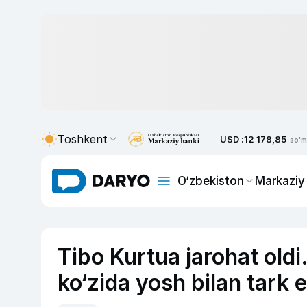
Toshkent
USD :
12 178,85
so'm
O‘zbekiston
Markaziy
Tibo Kurtua jarohat old
ko‘zida yosh bilan tark 