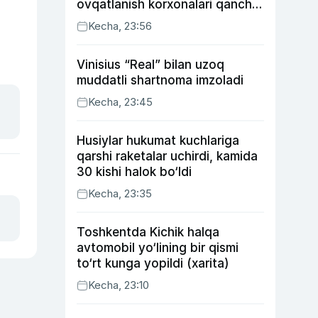
ovqatlanish korxonalari qancha
soliq toʻlagani ochiqlandi
Kecha, 23:56
Vinisius “Real” bilan uzoq
muddatli shartnoma imzoladi
Kecha, 23:45
Husiylar hukumat kuchlariga
qarshi raketalar uchirdi, kamida
30 kishi halok bo‘ldi
Kecha, 23:35
Toshkentda Kichik halqa
avtomobil yo‘lining bir qismi
to‘rt kunga yopildi (xarita)
Kecha, 23:10