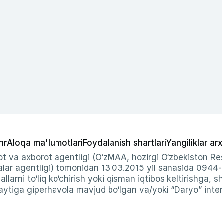
hr
Aloqa ma'lumotlari
Foydalanish shartlari
Yangiliklar arx
t va axborot agentligi (O‘zMAA, hozirgi O‘zbekiston Res
ar agentligi) tomonidan 13.03.2015 yil sanasida 0944
allarni to‘liq ko‘chirish yoki qisman iqtibos keltirishga, 
ytiga giperhavola mavjud bo‘lgan va/yoki “Daryo” intern