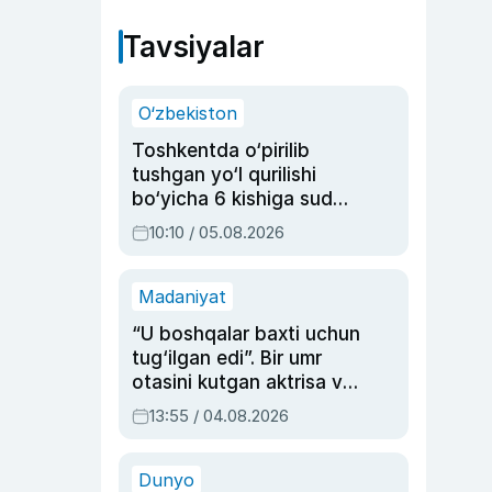
Tavsiyalar
O‘zbekiston
Toshkentda o‘pirilib
tushgan yo‘l qurilishi
bo‘yicha 6 kishiga sud
hukmi o‘qildi
10:10 / 05.08.2026
Madaniyat
“U boshqalar baxti uchun
tug‘ilgan edi”. Bir umr
otasini kutgan aktrisa va
dublyaj ustasi Rimma
13:55 / 04.08.2026
Ahmedovaning
sinovlarga to‘la hayoti
Dunyo