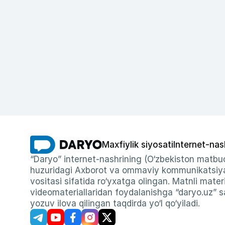
Maxfiylik siyosati
Internet-nas
“Daryo” internet-nashrining (O‘zbekiston matbuo
huzuridagi Axborot va ommaviy kommunikatsiyal
vositasi sifatida ro‘yxatga olingan. Matnli materi
videomateriallaridan foydalanishga “daryo.uz” sa
yozuv ilova qilingan taqdirda yo‘l qo‘yiladi.