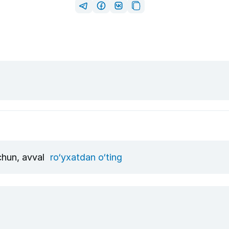
uchun, avval
ro‘yxatdan o‘ting