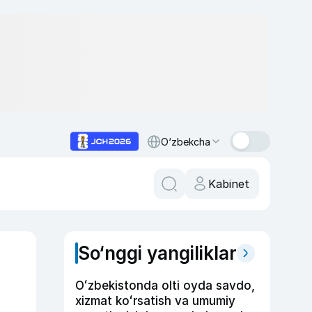
O‘zbekcha
Kabinet
So‘nggi yangiliklar
Oʻzbekistonda olti oyda savdo,
xizmat koʻrsatish va umumiy