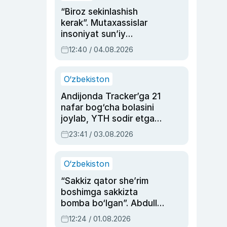
“Biroz sekinlashish
kerak”. Mutaxassislar
insoniyat sun’iy
intellektni boshqara
12:40 / 04.08.2026
olmay qolishidan xavotir
bildirdi
O‘zbekiston
Andijonda Tracker’ga 21
nafar bog‘cha bolasini
joylab, YTH sodir etgan
ayolga sud hukmi o‘qildi
23:41 / 03.08.2026
O‘zbekiston
“Sakkiz qator she’rim
boshimga sakkizta
bomba bo‘lgan”. Abdulla
Oripovni siyosiy
12:24 / 01.08.2026
ayblovlardan asrab