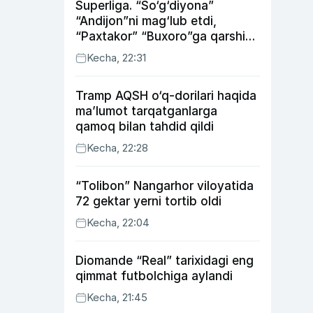
Superliga. “So‘g‘diyona”
“Andijon”ni mag‘lub etdi,
“Paxtakor” “Buxoro”ga qarshi
bahsda g‘alabani qo‘ldan
Kecha, 22:31
chiqardi
Tramp AQSH o‘q-dorilari haqida
ma’lumot tarqatganlarga
qamoq bilan tahdid qildi
Kecha, 22:28
“Tolibon” Nangarhor viloyatida
72 gektar yerni tortib oldi
Kecha, 22:04
Diomande “Real” tarixidagi eng
qimmat futbolchiga aylandi
Kecha, 21:45