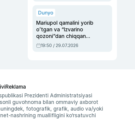
qolgan voqea
Dunyo
Mariupol qamalini yorib
oʻtgan va “Izvarino
qozoni”dan chiqqan
qahramon — Ukraina
19:50 / 29.07.2026
armiyasi bosh
qoʻmondoni Drapatiy
haqida
ivi
Reklama
publikasi Prezidenti Administratsiyasi
-sonli guvohnoma bilan ommaviy axborot
shuningdek, fotografik, grafik, audio va/yoki
et-nashrining muallifligini ko‘rsatuvchi