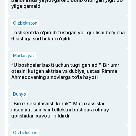
yilga qamaldi
O‘zbekiston
Toshkentda o‘pirilib tushgan yo‘l qurilishi bo‘yicha
6 kishiga sud hukmi o‘qildi
Madaniyat
“U boshqalar baxti uchun tug‘ilgan edi”. Bir umr
otasini kutgan aktrisa va dublyaj ustasi Rimma
Ahmedovaning sinovlarga to‘la hayoti
Dunyo
“Biroz sekinlashish kerak”. Mutaxassislar
insoniyat sun’iy intellektni boshqara olmay
qolishidan xavotir bildirdi
O‘zbekiston