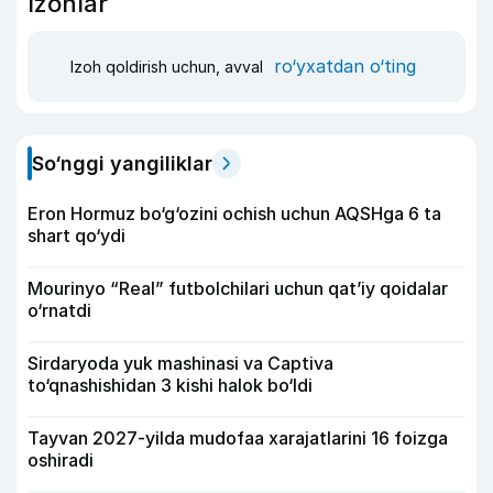
Izohlar
ro‘yxatdan o‘ting
Izoh qoldirish uchun, avval
So‘nggi yangiliklar
Eron Hormuz bo‘g‘ozini ochish uchun AQSHga 6 ta
shart qo‘ydi
Mourinyo “Real” futbolchilari uchun qat’iy qoidalar
o‘rnatdi
Sirdaryoda yuk mashinasi va Captiva
to‘qnashishidan 3 kishi halok bo‘ldi
Tayvan 2027-yilda mudofaa xarajatlarini 16 foizga
oshiradi