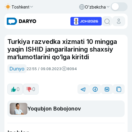
Toshkent
O‘zbekcha
Turkiya razvedka xizmati 10 mingga
yaqin ISHID jangarilarining shaxsiy
ma’lumotlarini qo‘lga kiritdi
Dunyo
22:55 / 09.08.2023
8094
0
0
Yoqubjon Bobojonov