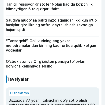
Taniqli rejissyor Kristofer Nolan haqida ko‘pchilik
bilmaydigan 6 ta qiziqarli fakt
Saudiya mudofaa pakti imzolaganidan ikki kun o‘tib
husiylar qirollikning neftni qayta ishlash zavodiga
hujum qildi
“Tansoqchi”: Gollivudning eng yaxshi
melodramalaridan birining kadr ortida qolib ketgan
voqealari
O‘zbekiston va Qirg‘iziston pensiya to‘lovlari
bo‘yicha kelishuvga erishdi
Tavsiyalar
O‘zbekiston
Jizzaxda 77 yoshli taksichini qo‘y sotib olish
bahonasida yaylovga olib borib o‘ldirgan yigit 20