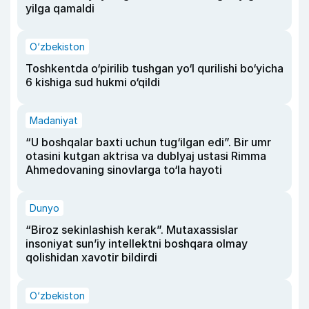
yilga qamaldi
O‘zbekiston
Toshkentda o‘pirilib tushgan yo‘l qurilishi bo‘yicha
6 kishiga sud hukmi o‘qildi
Madaniyat
“U boshqalar baxti uchun tug‘ilgan edi”. Bir umr
otasini kutgan aktrisa va dublyaj ustasi Rimma
Ahmedovaning sinovlarga to‘la hayoti
Dunyo
“Biroz sekinlashish kerak”. Mutaxassislar
insoniyat sun’iy intellektni boshqara olmay
qolishidan xavotir bildirdi
O‘zbekiston