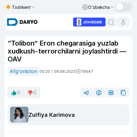
Toshkent
O‘zbekcha
“Tolibon” Eron chegarasiga yuzlab
xudkush-terrorchilarni joylashtirdi —
OAV
Afg'oniston
00:20 / 09.08.2023
10647
0
0
Zulfiya Karimova