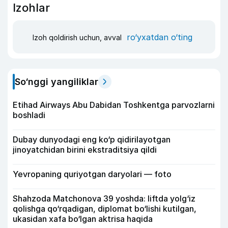
Izohlar
ro‘yxatdan o‘ting
Izoh qoldirish uchun, avval
So‘nggi yangiliklar
Etihad Airways Abu Dabidan Toshkentga parvozlarni
boshladi
Dubay dunyodagi eng ko‘p qidirilayotgan
jinoyatchidan birini ekstraditsiya qildi
Yevropaning quriyotgan daryolari — foto
Shahzoda Matchonova 39 yoshda: liftda yolg‘iz
qolishga qo‘rqadigan, diplomat bo‘lishi kutilgan,
ukasidan xafa bo‘lgan aktrisa haqida