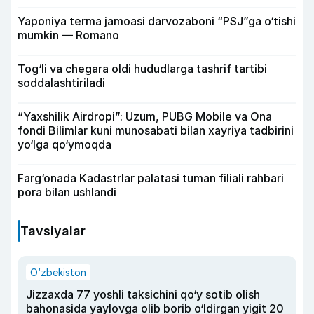
Yaponiya terma jamoasi darvozaboni “PSJ”ga o‘tishi
mumkin — Romano
Tog‘li va chegara oldi hududlarga tashrif tartibi
soddalashtiriladi
“Yaxshilik Airdropi”: Uzum, PUBG Mobile va Ona
fondi Bilimlar kuni munosabati bilan xayriya tadbirini
yo‘lga qo‘ymoqda
Farg‘onada Kadastrlar palatasi tuman filiali rahbari
pora bilan ushlandi
Tavsiyalar
O‘zbekiston
Jizzaxda 77 yoshli taksichini qo‘y sotib olish
bahonasida yaylovga olib borib o‘ldirgan yigit 20