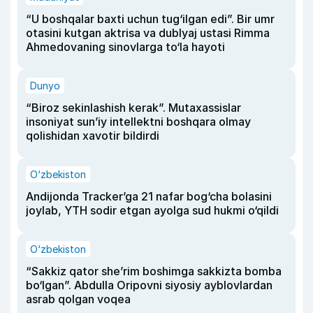
“U boshqalar baxti uchun tug‘ilgan edi”. Bir umr
otasini kutgan aktrisa va dublyaj ustasi Rimma
Ahmedovaning sinovlarga to‘la hayoti
Dunyo
“Biroz sekinlashish kerak”. Mutaxassislar
insoniyat sun’iy intellektni boshqara olmay
qolishidan xavotir bildirdi
O‘zbekiston
Andijonda Tracker’ga 21 nafar bog‘cha bolasini
joylab, YTH sodir etgan ayolga sud hukmi o‘qildi
O‘zbekiston
“Sakkiz qator she’rim boshimga sakkizta bomba
bo‘lgan”. Abdulla Oripovni siyosiy ayblovlardan
asrab qolgan voqea