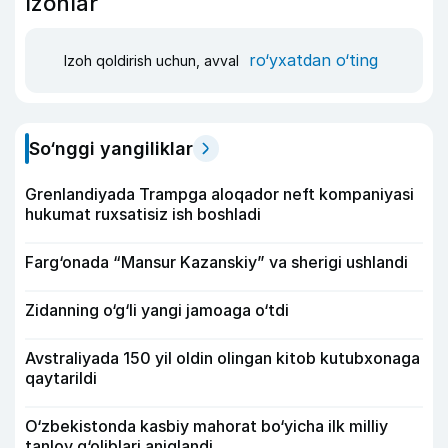
Izohlar
ro‘yxatdan o‘ting
Izoh qoldirish uchun, avval
So‘nggi yangiliklar
Grenlandiyada Trampga aloqador neft kompaniyasi
hukumat ruxsatisiz ish boshladi
Farg‘onada “Mansur Kazanskiy” va sherigi ushlandi
Zidanning o‘g‘li yangi jamoaga o‘tdi
Avstraliyada 150 yil oldin olingan kitob kutubxonaga
qaytarildi
O‘zbekistonda kasbiy mahorat bo‘yicha ilk milliy
tanlov g‘oliblari aniqlandi