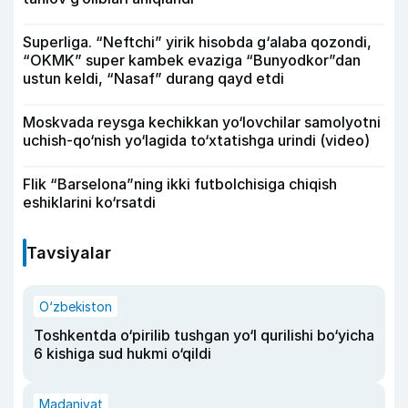
Superliga. “Neftchi” yirik hisobda g‘alaba qozondi,
“OKMK” super kambek evaziga “Bunyodkor”dan
ustun keldi, “Nasaf” durang qayd etdi
Moskvada reysga kechikkan yo‘lovchilar samolyotni
uchish-qo‘nish yo‘lagida to‘xtatishga urindi (video)
Flik “Barselona”ning ikki futbolchisiga chiqish
eshiklarini ko‘rsatdi
Tavsiyalar
O‘zbekiston
Toshkentda o‘pirilib tushgan yo‘l qurilishi bo‘yicha
6 kishiga sud hukmi o‘qildi
Madaniyat