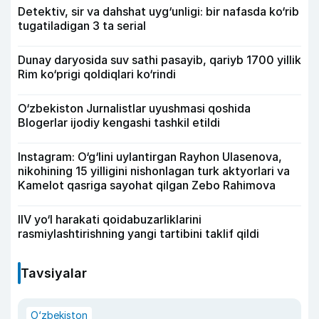
Detektiv, sir va dahshat uyg‘unligi: bir nafasda ko‘rib
tugatiladigan 3 ta serial
Dunay daryosida suv sathi pasayib, qariyb 1700 yillik
Rim ko‘prigi qoldiqlari ko‘rindi
O‘zbekiston Jurnalistlar uyushmasi qoshida
Blogerlar ijodiy kengashi tashkil etildi
Instagram: O‘g‘lini uylantirgan Rayhon Ulasenova,
nikohining 15 yilligini nishonlagan turk aktyorlari va
Kamelot qasriga sayohat qilgan Zebo Rahimova
IIV yo‘l harakati qoidabuzarliklarini
rasmiylashtirishning yangi tartibini taklif qildi
Tavsiyalar
O‘zbekiston