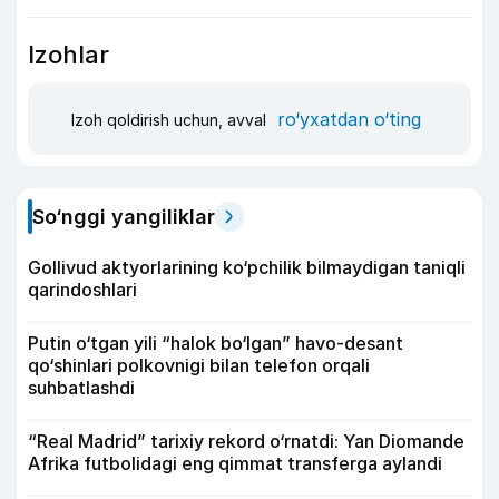
Izohlar
ro‘yxatdan o‘ting
Izoh qoldirish uchun, avval
So‘nggi yangiliklar
Gollivud aktyorlarining ko‘pchilik bilmaydigan taniqli
qarindoshlari
Putin o‘tgan yili “halok bo‘lgan” havo-desant
qo‘shinlari polkovnigi bilan telefon orqali
suhbatlashdi
“Real Madrid” tarixiy rekord o‘rnatdi: Yan Diomande
Afrika futbolidagi eng qimmat transferga aylandi