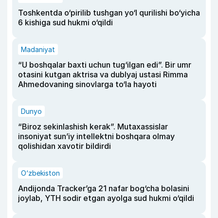
Toshkentda o‘pirilib tushgan yo‘l qurilishi bo‘yicha
6 kishiga sud hukmi o‘qildi
Madaniyat
“U boshqalar baxti uchun tug‘ilgan edi”. Bir umr
otasini kutgan aktrisa va dublyaj ustasi Rimma
Ahmedovaning sinovlarga to‘la hayoti
Dunyo
“Biroz sekinlashish kerak”. Mutaxassislar
insoniyat sun’iy intellektni boshqara olmay
qolishidan xavotir bildirdi
O‘zbekiston
Andijonda Tracker’ga 21 nafar bog‘cha bolasini
joylab, YTH sodir etgan ayolga sud hukmi o‘qildi