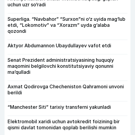
uchun uzr so‘radi
Superliga. “Navbahor” “Surxon”ni o‘z uyida mag‘lub
etdi, “Lokomotiv” va “Xorazm” uyda g‘alaba
qozondi
Aktyor Abdu­mannon Ubaydullayev vafot etdi
Senat Prezident administratsiyasining huquqiy
maqomini belgilovchi konstitutsiyaviy qonunni
ma’qulladi
Axmat Qodirovga Checheniston Qahramoni unvoni
berildi
“Manchester Siti” tarixiy transferni yakunladi
Elektromobil xaridi uchun avtokredit foizining bir
qismi davlat tomonidan qoplab berilishi mumkin