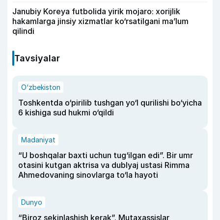
Janubiy Koreya futbolida yirik mojaro: xorijlik
hakamlarga jinsiy xizmatlar ko‘rsatilgani ma’lum
qilindi
Tavsiyalar
O‘zbekiston
Toshkentda o‘pirilib tushgan yo‘l qurilishi bo‘yicha
6 kishiga sud hukmi o‘qildi
Madaniyat
“U boshqalar baxti uchun tug‘ilgan edi”. Bir umr
otasini kutgan aktrisa va dublyaj ustasi Rimma
Ahmedovaning sinovlarga to‘la hayoti
Dunyo
“Biroz sekinlashish kerak”. Mutaxassislar