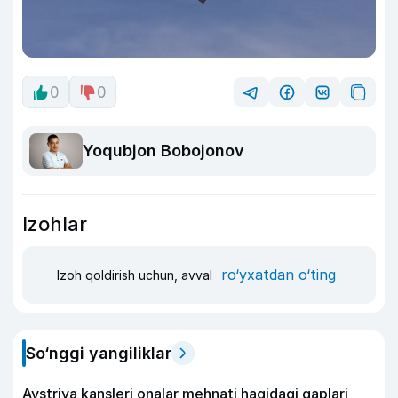
0
0
Yoqubjon Bobojonov
Izohlar
ro‘yxatdan o‘ting
Izoh qoldirish uchun, avval
So‘nggi yangiliklar
Avstriya kansleri onalar mehnati haqidagi gaplari