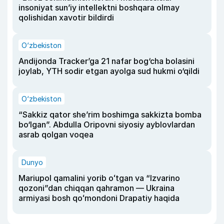
insoniyat sun’iy intellektni boshqara olmay
qolishidan xavotir bildirdi
O‘zbekiston
Andijonda Tracker’ga 21 nafar bog‘cha bolasini
joylab, YTH sodir etgan ayolga sud hukmi o‘qildi
O‘zbekiston
“Sakkiz qator she’rim boshimga sakkizta bomba
bo‘lgan”. Abdulla Oripovni siyosiy ayblovlardan
asrab qolgan voqea
Dunyo
Mariupol qamalini yorib oʻtgan va “Izvarino
qozoni”dan chiqqan qahramon — Ukraina
armiyasi bosh qoʻmondoni Drapatiy haqida