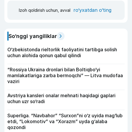
ro‘yxatdan o‘ting
Izoh qoldirish uchun, avval
So‘nggi yangiliklar
O‘zbekistonda rieltorlik faoliyatini tartibga solish
uchun alohida qonun qabul qilindi
“Rossiya Ukraina dronlari bilan Boltiqbo‘yi
mamlakatlariga zarba bermoqchi” — Litva mudofaa
vaziri
Avstriya kansleri onalar mehnati haqidagi gaplari
uchun uzr so‘radi
Superliga. “Navbahor” “Surxon”ni o‘z uyida mag‘lub
etdi, “Lokomotiv” va “Xorazm” uyda g‘alaba
qozondi