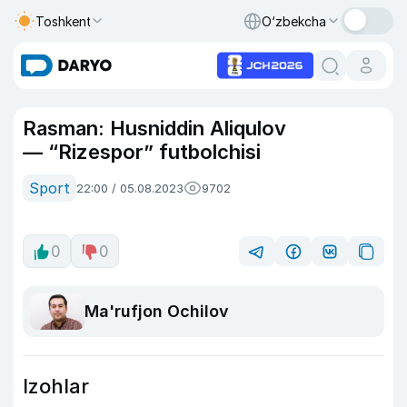
Toshkent
O‘zbekcha
Rasman: Husniddin Aliqulov
— “Rizespor” futbolchisi
Sport
22:00 / 05.08.2023
9702
0
0
Ma'rufjon Ochilov
Izohlar