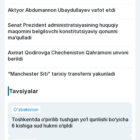
Aktyor Abdu­mannon Ubaydullayev vafot etdi
Senat Prezident administratsiyasining huquqiy
maqomini belgilovchi konstitutsiyaviy qonunni
ma’qulladi
Axmat Qodirovga Checheniston Qahramoni unvoni
berildi
“Manchester Siti” tarixiy transferni yakunladi
Tavsiyalar
O‘zbekiston
Toshkentda o‘pirilib tushgan yo‘l qurilishi bo‘yicha
6 kishiga sud hukmi o‘qildi