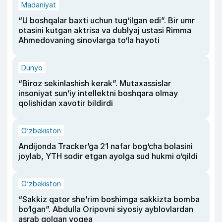
Madaniyat
“U boshqalar baxti uchun tug‘ilgan edi”. Bir umr
otasini kutgan aktrisa va dublyaj ustasi Rimma
Ahmedovaning sinovlarga to‘la hayoti
Dunyo
“Biroz sekinlashish kerak”. Mutaxassislar
insoniyat sun’iy intellektni boshqara olmay
qolishidan xavotir bildirdi
O‘zbekiston
Andijonda Tracker’ga 21 nafar bog‘cha bolasini
joylab, YTH sodir etgan ayolga sud hukmi o‘qildi
O‘zbekiston
“Sakkiz qator she’rim boshimga sakkizta bomba
bo‘lgan”. Abdulla Oripovni siyosiy ayblovlardan
asrab qolgan voqea