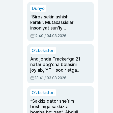
sinovlarga to‘la hayoti
Dunyo
“Biroz sekinlashish
kerak”. Mutaxassislar
insoniyat sun’iy
intellektni boshqara
12:40 / 04.08.2026
olmay qolishidan xavotir
bildirdi
O‘zbekiston
Andijonda Tracker’ga 21
nafar bog‘cha bolasini
joylab, YTH sodir etgan
ayolga sud hukmi o‘qildi
23:41 / 03.08.2026
O‘zbekiston
“Sakkiz qator she’rim
boshimga sakkizta
bomba bo‘lgan”. Abdulla