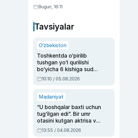
Bugun, 16:11
Tavsiyalar
O‘zbekiston
Toshkentda o‘pirilib
tushgan yo‘l qurilishi
bo‘yicha 6 kishiga sud
hukmi o‘qildi
10:10 / 05.08.2026
Madaniyat
“U boshqalar baxti uchun
tug‘ilgan edi”. Bir umr
otasini kutgan aktrisa va
dublyaj ustasi Rimma
13:55 / 04.08.2026
Ahmedovaning