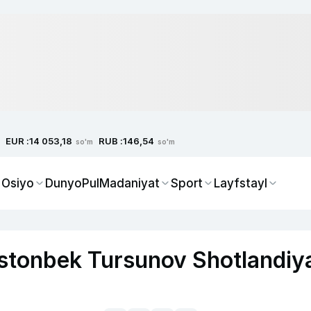
EUR :
RUB :
14 053,18
146,54
so'm
so'm
 Osiyo
Dunyo
Pul
Madaniyat
Sport
Layfstayl
ostonbek Tursunov Shotlandiy