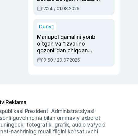
Oripovni siyosiy
12:24 / 01.08.2026
ayblovlardan asrab
qolgan voqea
Dunyo
Mariupol qamalini yorib
oʻtgan va “Izvarino
qozoni”dan chiqqan
qahramon — Ukraina
19:50 / 29.07.2026
armiyasi bosh
qoʻmondoni Drapatiy
haqida
ivi
Reklama
publikasi Prezidenti Administratsiyasi
-sonli guvohnoma bilan ommaviy axborot
shuningdek, fotografik, grafik, audio va/yoki
et-nashrining muallifligini ko‘rsatuvchi