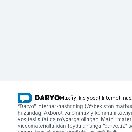
Maxfiylik siyosati
Internet-nas
“Daryo” internet-nashrining (O‘zbekiston matbuo
huzuridagi Axborot va ommaviy kommunikatsiyal
vositasi sifatida ro‘yxatga olingan. Matnli materi
videomateriallaridan foydalanishga “daryo.uz” sa