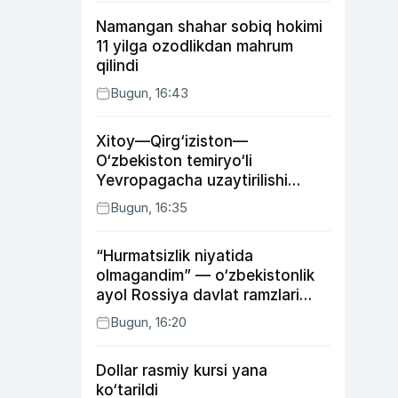
Namangan shahar sobiq hokimi
11 yilga ozodlikdan mahrum
qilindi
Bugun, 16:43
Xitoy—Qirg‘iziston—
O‘zbekiston temiryo‘li
Yevropagacha uzaytirilishi
mumkin
Bugun, 16:35
“Hurmatsizlik niyatida
olmagandim” — o‘zbekistonlik
ayol Rossiya davlat ramzlari
tushirilgan poyandoz haqida
Bugun, 16:20
Dollar rasmiy kursi yana
ko‘tarildi