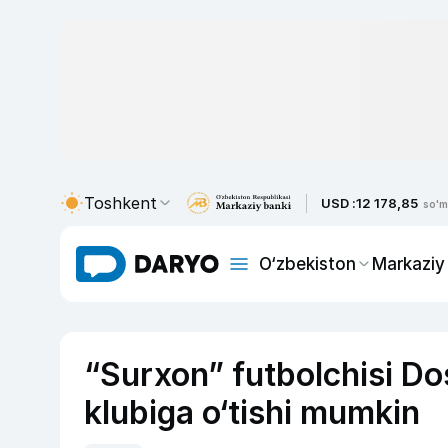
Toshkent
USD :
12 178,85
so'm
O‘zbekiston
Markaziy
“Surxon” futbolchisi D
klubiga o‘tishi mumkin