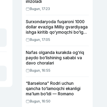
imzoladi
Bugun, 17:23
Surxondaryoda fuqaroni 1000
dollar evaziga Milliy gvardiyaga
ishga kiritib qo‘ymoqchi bo‘lgan
shaxs ushlandi
Bugun, 17:05
Nafas olganda kurakda og‘riq
paydo bo‘lishining sababi va
davo choralari
Bugun, 16:55
“Barselona” Rodri uchun
qancha to‘lamoqchi ekanligi
ma’lum bo‘ldi — Romano
Bugun, 16:50