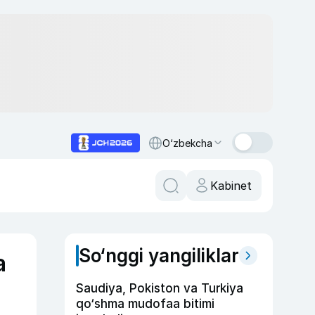
O‘zbekcha
Kabinet
So‘nggi yangiliklar
a
Saudiya, Pokiston va Turkiya
qo‘shma mudofaa bitimi