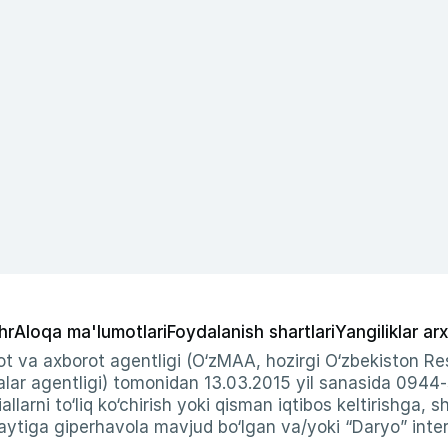
hr
Aloqa ma'lumotlari
Foydalanish shartlari
Yangiliklar arx
t va axborot agentligi (O‘zMAA, hozirgi O‘zbekiston Res
ar agentligi) tomonidan 13.03.2015 yil sanasida 0944
allarni to‘liq ko‘chirish yoki qisman iqtibos keltirishga, 
ytiga giperhavola mavjud bo‘lgan va/yoki “Daryo” intern