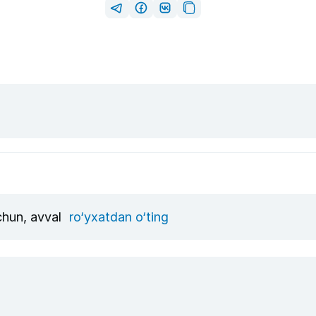
uchun, avval
ro‘yxatdan o‘ting