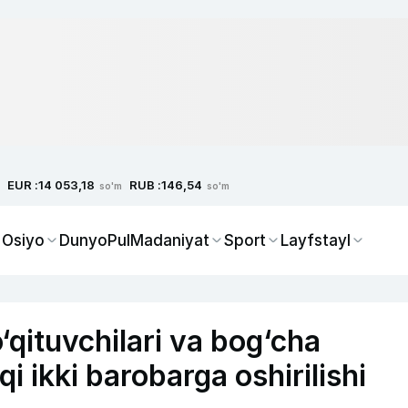
EUR :
RUB :
14 053,18
146,54
so'm
so'm
 Osiyo
Dunyo
Pul
Madaniyat
Sport
Layfstayl
qituvchilari va bog‘cha
qi ikki barobarga oshirilishi