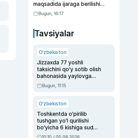
maqsadida ijaraga berilishi
mumkin
Bugun, 16:17
Tavsiyalar
O‘zbekiston
Jizzaxda 77 yoshli
taksichini qo‘y sotib olish
bahonasida yaylovga
olib borib o‘ldirgan yigit
Bugun, 11:15
20 yilga qamaldi
O‘zbekiston
Toshkentda o‘pirilib
tushgan yo‘l qurilishi
bo‘yicha 6 kishiga sud
hukmi o‘qildi
10:10 / 05.08.2026