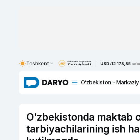
Toshkent
USD :
12 178,85
so'm
O‘zbekiston
Markaziy
O‘zbekistonda maktab o‘
tarbiyachilarining ish ha