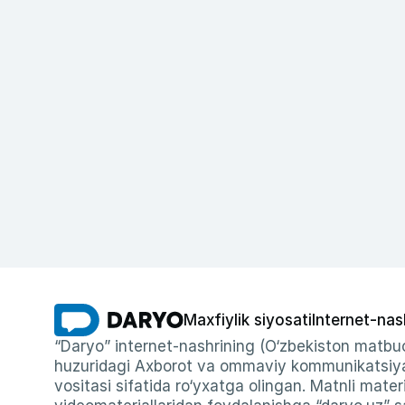
Maxfiylik siyosati
Internet-nas
“Daryo” internet-nashrining (O‘zbekiston matbuo
huzuridagi Axborot va ommaviy kommunikatsiyal
vositasi sifatida ro‘yxatga olingan. Matnli materi