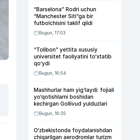
“Barselona” Rodri uchun
“Manchester Siti”ga bir
futbolchisini taklif qildi
Bugun, 17:03
“Tolibon” yettita xususiy
universitet faoliyatini to‘xtatib
qo‘ydi
Bugun, 16:54
Mashhurlar ham yig‘laydi: fojiali
yo‘qotishlarni boshidan
kechirgan Gollivud yulduzlari
Bugun, 16:35
O‘zbekistonda foydalanishdan
chiqarilgan aerodromlar turizm