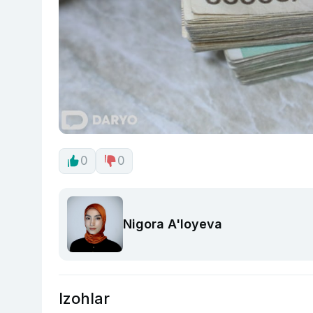
0
0
Nigora A'loyeva
Izohlar