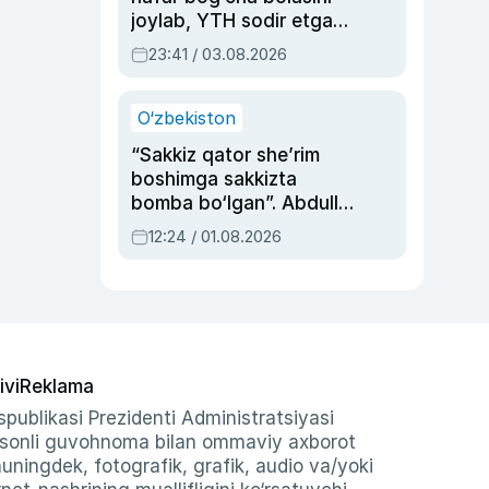
joylab, YTH sodir etgan
ayolga sud hukmi o‘qildi
23:41 / 03.08.2026
O‘zbekiston
“Sakkiz qator she’rim
boshimga sakkizta
bomba bo‘lgan”. Abdulla
Oripovni siyosiy
12:24 / 01.08.2026
ayblovlardan asrab
qolgan voqea
ivi
Reklama
publikasi Prezidenti Administratsiyasi
-sonli guvohnoma bilan ommaviy axborot
shuningdek, fotografik, grafik, audio va/yoki