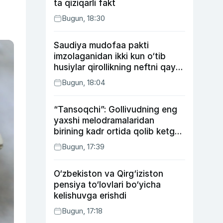
ta qiziqarli fakt
Bugun, 18:30
Saudiya mudofaa pakti
imzolaganidan ikki kun o‘tib
husiylar qirollikning neftni qayta
ishlash zavodiga hujum qildi
Bugun, 18:04
“Tansoqchi”: Gollivudning eng
yaxshi melodramalaridan
birining kadr ortida qolib ketgan
voqealari
Bugun, 17:39
O‘zbekiston va Qirg‘iziston
pensiya to‘lovlari bo‘yicha
kelishuvga erishdi
Bugun, 17:18