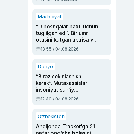
Madaniyat
“U boshqalar baxti uchun
tug‘ilgan edi”. Bir umr
otasini kutgan aktrisa va
dublyaj ustasi Rimma
13:55 / 04.08.2026
Ahmedovaning
sinovlarga to‘la hayoti
Dunyo
“Biroz sekinlashish
kerak”. Mutaxassislar
insoniyat sun’iy
intellektni boshqara
12:40 / 04.08.2026
olmay qolishidan xavotir
bildirdi
O‘zbekiston
Andijonda Tracker’ga 21
nafar bog‘cha bolasini