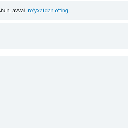
uchun, avval
ro‘yxatdan o‘ting