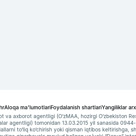
hr
Aloqa ma'lumotlari
Foydalanish shartlari
Yangiliklar arx
t va axborot agentligi (O‘zMAA, hozirgi O‘zbekiston Res
ar agentligi) tomonidan 13.03.2015 yil sanasida 0944
allarni to‘liq ko‘chirish yoki qisman iqtibos keltirishga, 