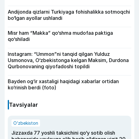
Andijonda qizlarni Turkiyaga fohishalikka sotmoqchi
bo‘lgan ayollar ushlandi
Misr ham “Makka” qo‘shma mudofaa paktiga
qo‘shiladi
Instagram: “Ummon”ni tanqid qilgan Yulduz
Usmonova, O‘zbekistonga kelgan Maksim, Durdona
Qurbonovaning qiyofadoshi topildi
Bayden og‘ir xastaligi haqidagi xabarlar ortidan
ko‘rinish berdi (foto)
Tavsiyalar
O‘zbekiston
Jizzaxda 77 yoshli taksichini qo‘y sotib olish