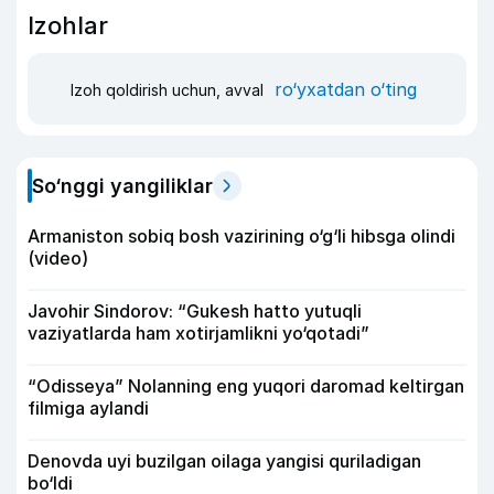
Izohlar
ro‘yxatdan o‘ting
Izoh qoldirish uchun, avval
So‘nggi yangiliklar
Armaniston sobiq bosh vazirining o‘g‘li hibsga olindi
(video)
Javohir Sindorov: “Gukesh hatto yutuqli
vaziyatlarda ham xotirjamlikni yo‘qotadi”
“Odisseya” Nolanning eng yuqori daromad keltirgan
filmiga aylandi
Denovda uyi buzilgan oilaga yangisi quriladigan
bo‘ldi