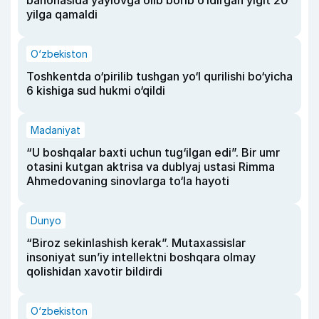
bahonasida yaylovga olib borib o‘ldirgan yigit 20
yilga qamaldi
O‘zbekiston
Toshkentda o‘pirilib tushgan yo‘l qurilishi bo‘yicha
6 kishiga sud hukmi o‘qildi
Madaniyat
“U boshqalar baxti uchun tug‘ilgan edi”. Bir umr
otasini kutgan aktrisa va dublyaj ustasi Rimma
Ahmedovaning sinovlarga to‘la hayoti
Dunyo
“Biroz sekinlashish kerak”. Mutaxassislar
insoniyat sun’iy intellektni boshqara olmay
qolishidan xavotir bildirdi
O‘zbekiston