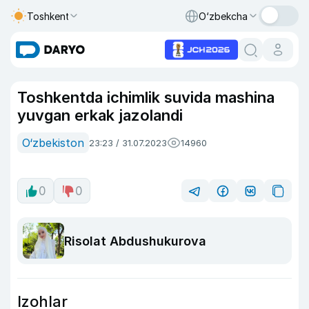
Toshkent
O‘zbekcha
Toshkentda ichimlik suvida mashina
yuvgan erkak jazolandi
O‘zbekiston
23:23 / 31.07.2023
14960
0
0
Risolat Abdushukurova
Izohlar