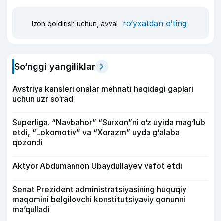
ro‘yxatdan o‘ting
Izoh qoldirish uchun, avval
So‘nggi yangiliklar
Avstriya kansleri onalar mehnati haqidagi gaplari
uchun uzr so‘radi
Superliga. “Navbahor” “Surxon”ni o‘z uyida mag‘lub
etdi, “Lokomotiv” va “Xorazm” uyda g‘alaba
qozondi
Aktyor Abdu­mannon Ubaydullayev vafot etdi
Senat Prezident administratsiyasining huquqiy
maqomini belgilovchi konstitutsiyaviy qonunni
ma’qulladi