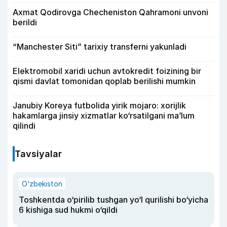
Axmat Qodirovga Checheniston Qahramoni unvoni
berildi
“Manchester Siti” tarixiy transferni yakunladi
Elektromobil xaridi uchun avtokredit foizining bir
qismi davlat tomonidan qoplab berilishi mumkin
Janubiy Koreya futbolida yirik mojaro: xorijlik
hakamlarga jinsiy xizmatlar ko‘rsatilgani ma’lum
qilindi
Tavsiyalar
O‘zbekiston
Toshkentda o‘pirilib tushgan yo‘l qurilishi bo‘yicha
6 kishiga sud hukmi o‘qildi