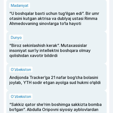
Madaniyat
“U boshqalar baxti uchun tug‘ilgan edi”. Bir umr
otasini kutgan aktrisa va dublyaj ustasi Rimma
Ahmedovaning sinovlarga to‘la hayoti
Dunyo
“Biroz sekinlashish kerak”. Mutaxassislar
insoniyat sun’iy intellektni boshqara olmay
qolishidan xavotir bildirdi
O‘zbekiston
Andijonda Tracker’ga 21 nafar bog‘cha bolasini
joylab, YTH sodir etgan ayolga sud hukmi o‘qildi
O‘zbekiston
“Sakkiz qator she’rim boshimga sakkizta bomba
bo‘lgan”. Abdulla Oripovni siyosiy ayblovlardan