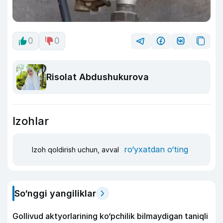
0
0
Risolat Abdushukurova
Izohlar
ro‘yxatdan o‘ting
Izoh qoldirish uchun, avval
So‘nggi yangiliklar
Gollivud aktyorlarining ko‘pchilik bilmaydigan taniqli