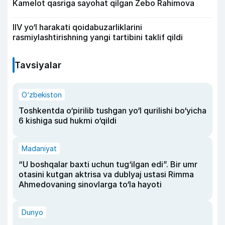
Kamelot qasriga sayohat qilgan Zebo Rahimova
IIV yo‘l harakati qoidabuzarliklarini
rasmiylashtirishning yangi tartibini taklif qildi
Tavsiyalar
O‘zbekiston
Toshkentda o‘pirilib tushgan yo‘l qurilishi bo‘yicha
6 kishiga sud hukmi o‘qildi
Madaniyat
“U boshqalar baxti uchun tug‘ilgan edi”. Bir umr
otasini kutgan aktrisa va dublyaj ustasi Rimma
Ahmedovaning sinovlarga to‘la hayoti
Dunyo