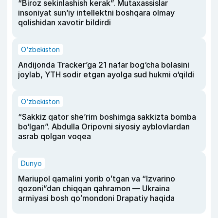
“Biroz sekinlashish kerak”. Mutaxassislar
insoniyat sun’iy intellektni boshqara olmay
qolishidan xavotir bildirdi
O‘zbekiston
Andijonda Tracker’ga 21 nafar bog‘cha bolasini
joylab, YTH sodir etgan ayolga sud hukmi o‘qildi
O‘zbekiston
“Sakkiz qator she’rim boshimga sakkizta bomba
bo‘lgan”. Abdulla Oripovni siyosiy ayblovlardan
asrab qolgan voqea
Dunyo
Mariupol qamalini yorib oʻtgan va “Izvarino
qozoni”dan chiqqan qahramon — Ukraina
armiyasi bosh qoʻmondoni Drapatiy haqida