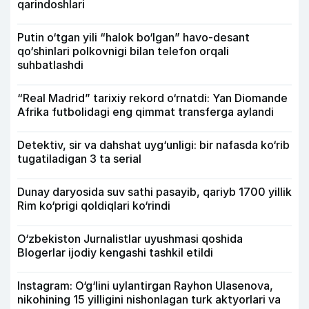
qarindoshlari
Putin o‘tgan yili “halok bo‘lgan” havo-desant
qo‘shinlari polkovnigi bilan telefon orqali
suhbatlashdi
“Real Madrid” tarixiy rekord o‘rnatdi: Yan Diomande
Afrika futbolidagi eng qimmat transferga aylandi
Detektiv, sir va dahshat uyg‘unligi: bir nafasda ko‘rib
tugatiladigan 3 ta serial
Dunay daryosida suv sathi pasayib, qariyb 1700 yillik
Rim ko‘prigi qoldiqlari ko‘rindi
O‘zbekiston Jurnalistlar uyushmasi qoshida
Blogerlar ijodiy kengashi tashkil etildi
Instagram: O‘g‘lini uylantirgan Rayhon Ulasenova,
nikohining 15 yilligini nishonlagan turk aktyorlari va