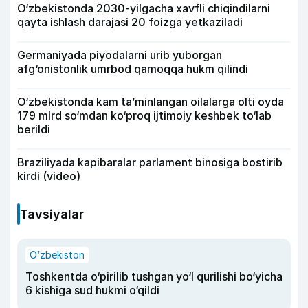
O‘zbekistonda 2030-yilgacha xavfli chiqindilarni
qayta ishlash darajasi 20 foizga yetkaziladi
Germaniyada piyodalarni urib yuborgan
afg‘onistonlik umrbod qamoqqa hukm qilindi
O‘zbekistonda kam ta’minlangan oilalarga olti oyda
179 mlrd so‘mdan ko‘proq ijtimoiy keshbek to‘lab
berildi
Braziliyada kapibaralar parlament binosiga bostirib
kirdi (video)
Tavsiyalar
O‘zbekiston
Toshkentda o‘pirilib tushgan yo‘l qurilishi bo‘yicha
6 kishiga sud hukmi o‘qildi