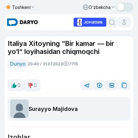
Toshkent
O‘zbekcha
Italiya Xitoyning “Bir kamar — bir
yo‘l” loyihasidan chiqmoqchi
Dunyo
20:40 / 31.07.2023
7715
0
0
Surayyo Majidova
Izohlar