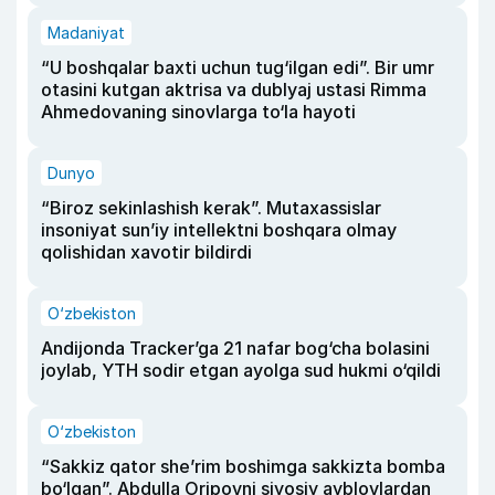
Madaniyat
“U boshqalar baxti uchun tug‘ilgan edi”. Bir umr
otasini kutgan aktrisa va dublyaj ustasi Rimma
Ahmedovaning sinovlarga to‘la hayoti
Dunyo
“Biroz sekinlashish kerak”. Mutaxassislar
insoniyat sun’iy intellektni boshqara olmay
qolishidan xavotir bildirdi
O‘zbekiston
Andijonda Tracker’ga 21 nafar bog‘cha bolasini
joylab, YTH sodir etgan ayolga sud hukmi o‘qildi
O‘zbekiston
“Sakkiz qator she’rim boshimga sakkizta bomba
bo‘lgan”. Abdulla Oripovni siyosiy ayblovlardan