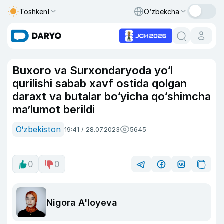
Toshkent
O‘zbekcha
Buxoro va Surxondaryoda yo‘l
qurilishi sabab xavf ostida qolgan
daraxt va butalar bo‘yicha qo‘shimcha
ma’lumot berildi
O‘zbekiston
19:41 / 28.07.2023
5645
0
0
Nigora A'loyeva