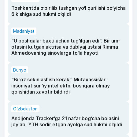
Toshkentda o‘pirilib tushgan yo‘l qurilishi bo‘yicha
6 kishiga sud hukmi o‘qildi
Madaniyat
“U boshqalar baxti uchun tug‘ilgan edi”. Bir umr
otasini kutgan aktrisa va dublyaj ustasi Rimma
Ahmedovaning sinovlarga to‘la hayoti
Dunyo
“Biroz sekinlashish kerak”. Mutaxassislar
insoniyat sun’iy intellektni boshqara olmay
qolishidan xavotir bildirdi
O‘zbekiston
Andijonda Tracker’ga 21 nafar bog‘cha bolasini
joylab, YTH sodir etgan ayolga sud hukmi o‘qildi