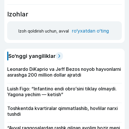
Izohlar
ro‘yxatdan o‘ting
Izoh qoldirish uchun, avval
So‘nggi yangiliklar
Leonardo DiKaprio va Jeff Bezos noyob hayvonlarni
asrashga 200 million dollar ajratdi
Luish Figo: “Infantino endi obroʻsini tiklay olmaydi.
Yagona yechim — ketish”
Toshkentda kvartiralar qimmatlashib, hovlilar narxi
tushdi
“Avval raqqosalardan rashk qilgan ayolim hozir meni