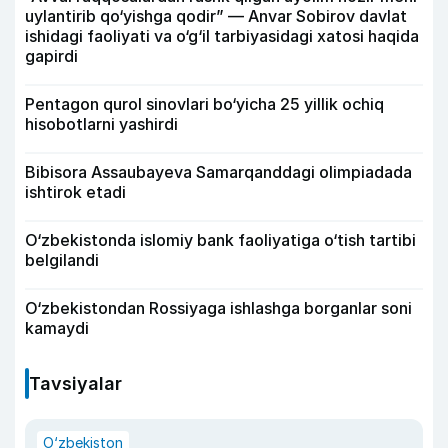
uylantirib qo‘yishga qodir” — Anvar Sobirov davlat
ishidagi faoliyati va o‘g‘il tarbiyasidagi xatosi haqida
gapirdi
Pentagon qurol sinovlari bo‘yicha 25 yillik ochiq
hisobotlarni yashirdi
Bibisora Assaubayeva Samarqanddagi olimpiadada
ishtirok etadi
O‘zbekistonda islomiy bank faoliyatiga o‘tish tartibi
belgilandi
O‘zbekistondan Rossiyaga ishlashga borganlar soni
kamaydi
Tavsiyalar
O‘zbekiston