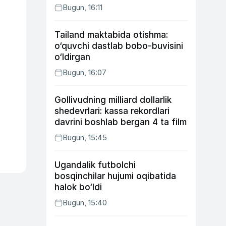
Bugun, 16:11
Tailand maktabida otishma:
o‘quvchi dastlab bobo-buvisini
o‘ldirgan
Bugun, 16:07
Gollivudning milliard dollarlik
shedevrlari: kassa rekordlari
davrini boshlab bergan 4 ta film
Bugun, 15:45
Ugandalik futbolchi
bosqinchilar hujumi oqibatida
halok bo‘ldi
Bugun, 15:40