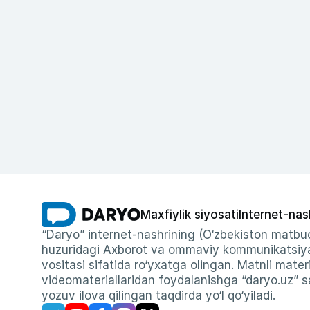
Maxfiylik siyosati
Internet-nas
“Daryo” internet-nashrining (O‘zbekiston matbuo
huzuridagi Axborot va ommaviy kommunikatsiyal
vositasi sifatida ro‘yxatga olingan. Matnli materi
videomateriallaridan foydalanishga “daryo.uz” sa
yozuv ilova qilingan taqdirda yo‘l qo‘yiladi.