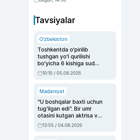
Tavsiyalar
O‘zbekiston
Toshkentda o‘pirilib
tushgan yo‘l qurilishi
bo‘yicha 6 kishiga sud
hukmi o‘qildi
10:10 / 05.08.2026
Madaniyat
“U boshqalar baxti uchun
tug‘ilgan edi”. Bir umr
otasini kutgan aktrisa va
dublyaj ustasi Rimma
13:55 / 04.08.2026
Ahmedovaning
sinovlarga to‘la hayoti