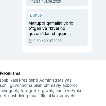
12:24 / 01.08.2026
ayblovlardan asrab
qolgan voqea
Dunyo
Mariupol qamalini yorib
oʻtgan va “Izvarino
qozoni”dan chiqqan
qahramon — Ukraina
19:50 / 29.07.2026
armiyasi bosh
qoʻmondoni Drapatiy
haqida
ivi
Reklama
publikasi Prezidenti Administratsiyasi
-sonli guvohnoma bilan ommaviy axborot
shuningdek, fotografik, grafik, audio va/yoki
et-nashrining muallifligini ko‘rsatuvchi