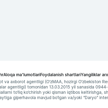
hr
Aloqa ma'lumotlari
Foydalanish shartlari
Yangiliklar arx
t va axborot agentligi (O‘zMAA, hozirgi O‘zbekiston Res
ar agentligi) tomonidan 13.03.2015 yil sanasida 0944
allarni to‘liq ko‘chirish yoki qisman iqtibos keltirishga, 
ytiga giperhavola mavjud bo‘lgan va/yoki “Daryo” intern