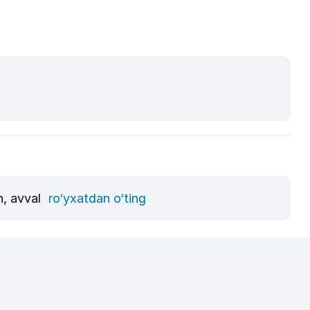
n, avval
ro‘yxatdan o‘ting