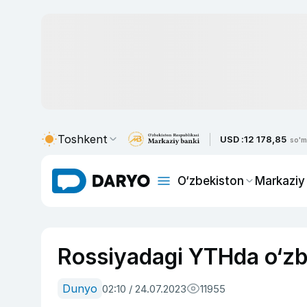
Toshkent
USD :
12 178,85
so'm
O‘zbekiston
Markaziy
Rossiyadagi YTHda o‘zbe
Dunyo
02:10 / 24.07.2023
11955