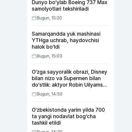
Dunyo bo‘ylab Boeing 737 Max
samolyotlari tekshiriladi
Bugun, 15:20
Samarqandda yuk mashinasi
YTHga uchrab, haydovchisi
halok bo‘ldi
Bugun, 15:03
O‘zga sayyoralik obrazi, Disney
bilan nizo va Supermen bilan
do‘stlik: aktyor Robin Uilyams
haqida ko‘pchilik bilmaydigan
Bugun, 14:50
faktlar
O‘zbekistonda yarim yilda 700
ta yangi nodavlat bog‘cha
tashkil etildi
Bugun, 14:30