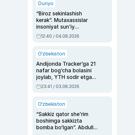
Dunyo
“Biroz sekinlashish
kerak”. Mutaxassislar
insoniyat sun’iy
intellektni boshqara
12:40 / 04.08.2026
olmay qolishidan xavotir
bildirdi
O‘zbekiston
Andijonda Tracker’ga 21
nafar bog‘cha bolasini
joylab, YTH sodir etgan
ayolga sud hukmi o‘qildi
23:41 / 03.08.2026
O‘zbekiston
“Sakkiz qator she’rim
boshimga sakkizta
bomba bo‘lgan”. Abdulla
Oripovni siyosiy