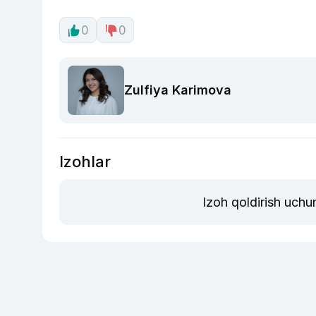
0
0
Zulfiya Karimova
Izohlar
Izoh qoldirish uchu