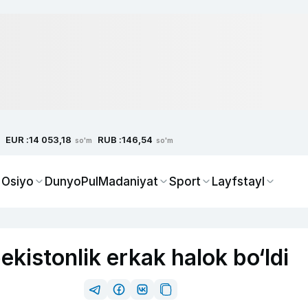
EUR :
RUB :
14 053,18
146,54
so'm
so'm
 Osiyo
Dunyo
Pul
Madaniyat
Sport
Layfstayl
kistonlik erkak halok bo‘ldi