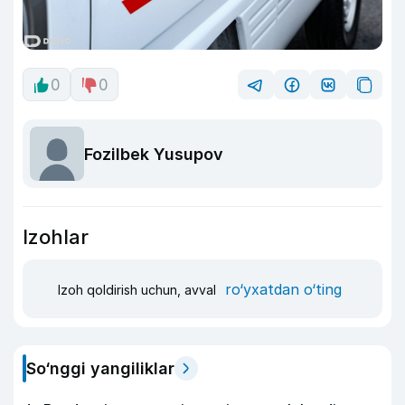
0
0
Fozilbek Yusupov
Izohlar
ro‘yxatdan o‘ting
Izoh qoldirish uchun, avval
So‘nggi yangiliklar