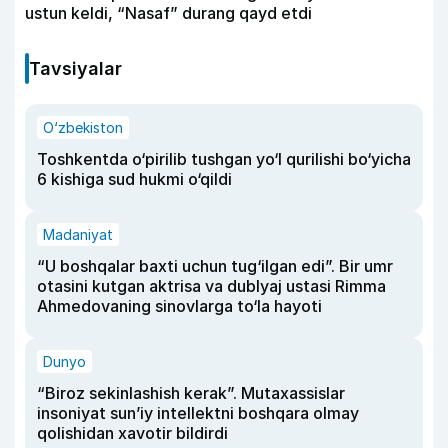
ustun keldi, “Nasaf” durang qayd etdi
Tavsiyalar
O‘zbekiston
Toshkentda o‘pirilib tushgan yo‘l qurilishi bo‘yicha
6 kishiga sud hukmi o‘qildi
Madaniyat
“U boshqalar baxti uchun tug‘ilgan edi”. Bir umr
otasini kutgan aktrisa va dublyaj ustasi Rimma
Ahmedovaning sinovlarga to‘la hayoti
Dunyo
“Biroz sekinlashish kerak”. Mutaxassislar
insoniyat sun’iy intellektni boshqara olmay
qolishidan xavotir bildirdi