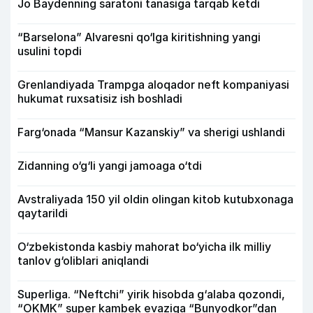
Jo Baydenning saratoni tanasiga tarqab ketdi
“Barselona” Alvaresni qo‘lga kiritishning yangi
usulini topdi
Grenlandiyada Trampga aloqador neft kompaniyasi
hukumat ruxsatisiz ish boshladi
Farg‘onada “Mansur Kazanskiy” va sherigi ushlandi
Zidanning o‘g‘li yangi jamoaga o‘tdi
Avstraliyada 150 yil oldin olingan kitob kutubxonaga
qaytarildi
O‘zbekistonda kasbiy mahorat bo‘yicha ilk milliy
tanlov g‘oliblari aniqlandi
Superliga. “Neftchi” yirik hisobda g‘alaba qozondi,
“OKMK” super kambek evaziga “Bunyodkor”dan