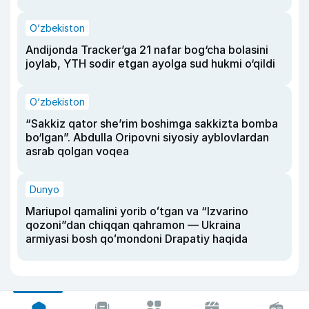
O‘zbekiston
Andijonda Tracker’ga 21 nafar bog‘cha bolasini
joylab, YTH sodir etgan ayolga sud hukmi o‘qildi
O‘zbekiston
“Sakkiz qator she’rim boshimga sakkizta bomba
bo‘lgan”. Abdulla Oripovni siyosiy ayblovlardan
asrab qolgan voqea
Dunyo
Mariupol qamalini yorib oʻtgan va “Izvarino
qozoni”dan chiqqan qahramon — Ukraina
armiyasi bosh qoʻmondoni Drapatiy haqida