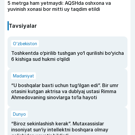
5 metrga ham yetmaydi: AQSHda oshxona va
yuvinish xonasi bor mitti uy taqdim etildi
Tavsiyalar
O‘zbekiston
Toshkentda o‘pirilib tushgan yo‘l qurilishi bo‘yicha
6 kishiga sud hukmi o‘qildi
Madaniyat
“U boshqalar baxti uchun tug‘ilgan edi”. Bir umr
otasini kutgan aktrisa va dublyaj ustasi Rimma
Ahmedovaning sinovlarga to‘la hayoti
Dunyo
“Biroz sekinlashish kerak”. Mutaxassislar
insoniyat sun’iy intellektni boshqara olmay