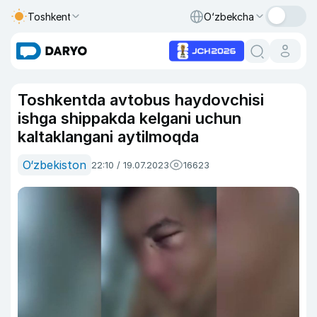
Toshkent
O‘zbekcha
Toshkentda avtobus haydovchisi
ishga shippakda kelgani uchun
kaltaklangani aytilmoqda
O‘zbekiston
22:10 / 19.07.2023
16623