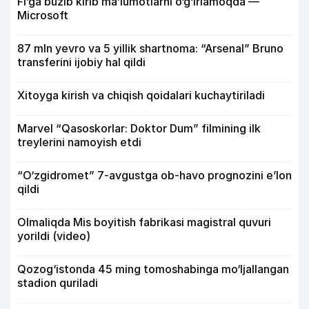
Fi’ga buzib kirib ma’lumotlarni o‘g‘irlamoqda —
Microsoft
87 mln yevro va 5 yillik shartnoma: “Arsenal” Bruno
transferini ijobiy hal qildi
Xitoyga kirish va chiqish qoidalari kuchaytiriladi
Marvel “Qasoskorlar: Doktor Dum” filmining ilk
treylerini namoyish etdi
“O‘zgidromet” 7-avgustga ob-havo prognozini e’lon
qildi
Olmaliqda Mis boyitish fabrikasi magistral quvuri
yorildi (video)
Qozog‘istonda 45 ming tomoshabinga mo‘ljallangan
stadion quriladi