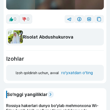
0
0
Risolat Abdushukurova
Izohlar
ro‘yxatdan o‘ting
Izoh qoldirish uchun, avval
So‘nggi yangiliklar
Rossiya hakerlari dunyo bo‘ylab mehmonxona Wi-