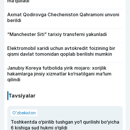
ma’qulladi
Axmat Qodirovga Checheniston Qahramoni unvoni
berildi
“Manchester Siti” tarixiy transferni yakunladi
Elektromobil xaridi uchun avtokredit foizining bir
qismi davlat tomonidan qoplab berilishi mumkin
Janubiy Koreya futbolida yirik mojaro: xorijlik
hakamlarga jinsiy xizmatlar ko‘rsatilgani ma’lum
qilindi
Tavsiyalar
O‘zbekiston
Toshkentda o‘pirilib tushgan yo‘l qurilishi bo‘yicha
6 kishiga sud hukmi o‘qildi