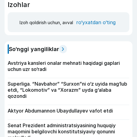
Izohlar
ro‘yxatdan o‘ting
Izoh qoldirish uchun, avval
So‘nggi yangiliklar
Avstriya kansleri onalar mehnati haqidagi gaplari
uchun uzr so‘radi
Superliga. “Navbahor” “Surxon”ni o‘z uyida mag‘lub
etdi, “Lokomotiv” va “Xorazm” uyda g‘alaba
qozondi
Aktyor Abdu­mannon Ubaydullayev vafot etdi
Senat Prezident administratsiyasining huquqiy
maqomini belgilovchi konstitutsiyaviy qonunni