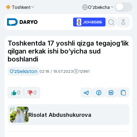
Toshkent
O‘zbekcha
Toshkentda 17 yoshli qizga tegajog‘lik
qilgan erkak ishi bo‘yicha sud
boshlandi
O‘zbekiston
02:18 / 19.07.2023
12961
0
0
Risolat Abdushukurova