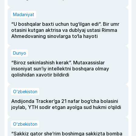
Madaniyat
“U boshqalar baxti uchun tug‘ilgan edi”. Bir umr
otasini kutgan aktrisa va dublyaj ustasi Rimma
Ahmedovaning sinovlarga to‘la hayoti
Dunyo
“Biroz sekinlashish kerak”. Mutaxassislar
insoniyat sun’iy intellektni boshqara olmay
qolishidan xavotir bildirdi
O‘zbekiston
Andijonda Tracker’ga 21 nafar bog‘cha bolasini
joylab, YTH sodir etgan ayolga sud hukmi o‘qildi
O‘zbekiston
“Sakkiz qator she’rim boshimga sakkizta bomba