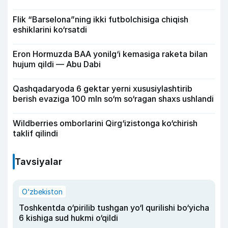
Flik “Barselona”ning ikki futbolchisiga chiqish
eshiklarini ko‘rsatdi
Eron Hormuzda BAA yonilg‘i kemasiga raketa bilan
hujum qildi — Abu Dabi
Qashqadaryoda 6 gektar yerni xususiylashtirib
berish evaziga 100 mln so‘m so‘ragan shaxs ushlandi
Wildberries omborlarini Qirg‘izistonga ko‘chirish
taklif qilindi
Tavsiyalar
O‘zbekiston
Toshkentda o‘pirilib tushgan yo‘l qurilishi bo‘yicha
6 kishiga sud hukmi o‘qildi