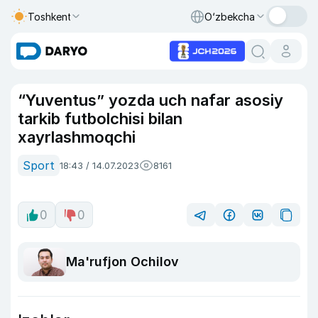
Toshkent
O‘zbekcha
“Yuventus” yozda uch nafar asosiy
tarkib futbolchisi bilan
xayrlashmoqchi
Sport
18:43 / 14.07.2023
8161
0
0
Ma'rufjon Ochilov