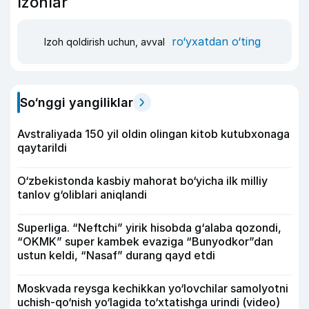
Izohlar
ro‘yxatdan o‘ting
Izoh qoldirish uchun, avval
So‘nggi yangiliklar
Avstraliyada 150 yil oldin olingan kitob kutubxonaga
qaytarildi
O‘zbekistonda kasbiy mahorat bo‘yicha ilk milliy
tanlov g‘oliblari aniqlandi
Superliga. “Neftchi” yirik hisobda g‘alaba qozondi,
“OKMK” super kambek evaziga “Bunyodkor”dan
ustun keldi, “Nasaf” durang qayd etdi
Moskvada reysga kechikkan yo‘lovchilar samolyotni
uchish-qo‘nish yo‘lagida to‘xtatishga urindi (video)