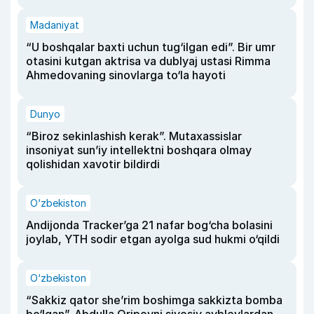
Madaniyat
“U boshqalar baxti uchun tug‘ilgan edi”. Bir umr
otasini kutgan aktrisa va dublyaj ustasi Rimma
Ahmedovaning sinovlarga to‘la hayoti
Dunyo
“Biroz sekinlashish kerak”. Mutaxassislar
insoniyat sun’iy intellektni boshqara olmay
qolishidan xavotir bildirdi
O‘zbekiston
Andijonda Tracker’ga 21 nafar bog‘cha bolasini
joylab, YTH sodir etgan ayolga sud hukmi o‘qildi
O‘zbekiston
“Sakkiz qator she’rim boshimga sakkizta bomba
bo‘lgan”. Abdulla Oripovni siyosiy ayblovlardan