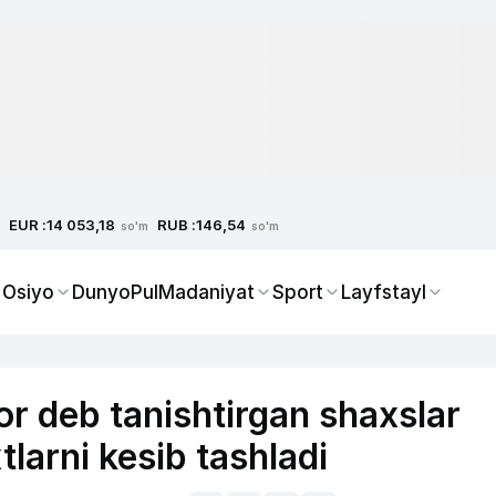
EUR :
RUB :
14 053,18
146,54
so'm
so'm
 Osiyo
Dunyo
Pul
Madaniyat
Sport
Layfstayl
or deb tanishtirgan shaxslar
tlarni kesib tashladi