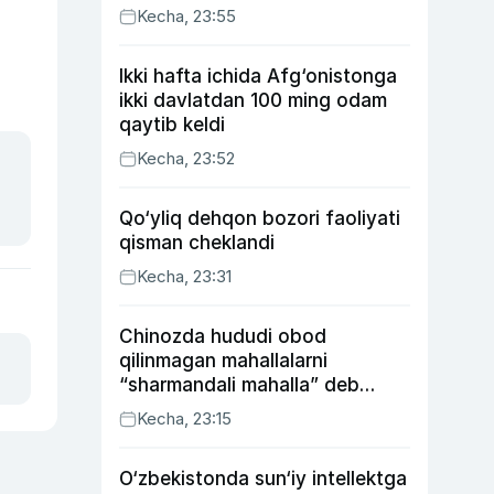
Kecha, 23:55
Ikki hafta ichida Afg‘onistonga
ikki davlatdan 100 ming odam
qaytib keldi
Kecha, 23:52
Qo‘yliq dehqon bozori faoliyati
qisman cheklandi
Kecha, 23:31
Chinozda hududi obod
qilinmagan mahallalarni
“sharmandali mahalla” deb
belgilash boshlandi
Kecha, 23:15
O‘zbekistonda sun‘iy intellektga