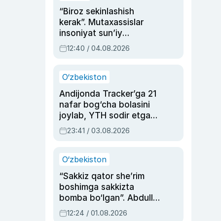
“Biroz sekinlashish
kerak”. Mutaxassislar
insoniyat sun’iy
intellektni boshqara
12:40 / 04.08.2026
olmay qolishidan xavotir
bildirdi
O‘zbekiston
Andijonda Tracker’ga 21
nafar bog‘cha bolasini
joylab, YTH sodir etgan
ayolga sud hukmi o‘qildi
23:41 / 03.08.2026
O‘zbekiston
“Sakkiz qator she’rim
boshimga sakkizta
bomba bo‘lgan”. Abdulla
Oripovni siyosiy
12:24 / 01.08.2026
ayblovlardan asrab