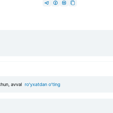
uchun, avval
ro‘yxatdan o‘ting