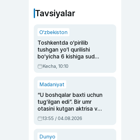
Tavsiyalar
O‘zbekiston
Toshkentda o‘pirilib
tushgan yo‘l qurilishi
bo‘yicha 6 kishiga sud
hukmi o‘qildi
Kecha, 10:10
Madaniyat
“U boshqalar baxti uchun
tug‘ilgan edi”. Bir umr
otasini kutgan aktrisa va
dublyaj ustasi Rimma
13:55 / 04.08.2026
Ahmedovaning
sinovlarga to‘la hayoti
Dunyo