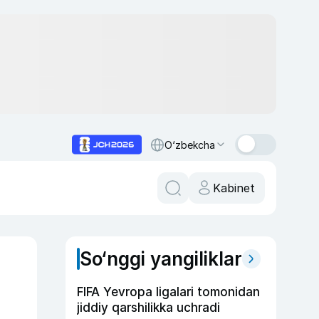
O‘zbekcha
Kabinet
So‘nggi yangiliklar
FIFA Yevropa ligalari tomonidan
jiddiy qarshilikka uchradi