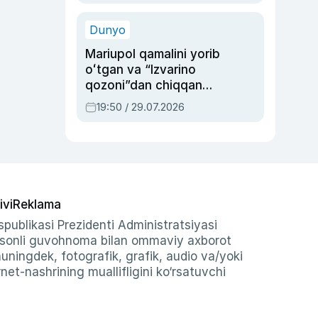
qolgan voqea
Dunyo
Mariupol qamalini yorib
oʻtgan va “Izvarino
qozoni”dan chiqqan
qahramon — Ukraina
19:50 / 29.07.2026
armiyasi bosh
qoʻmondoni Drapatiy
haqida
ivi
Reklama
publikasi Prezidenti Administratsiyasi
-sonli guvohnoma bilan ommaviy axborot
shuningdek, fotografik, grafik, audio va/yoki
et-nashrining muallifligini ko‘rsatuvchi