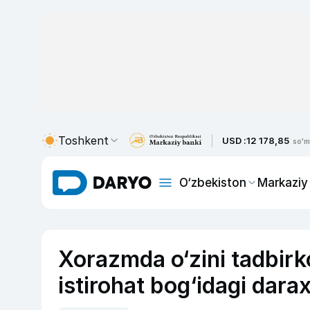
Toshkent
USD :
12 178,85
so'm
O‘zbekiston
Markaziy
Xorazmda o‘zini tadbirk
istirohat bog‘idagi darax