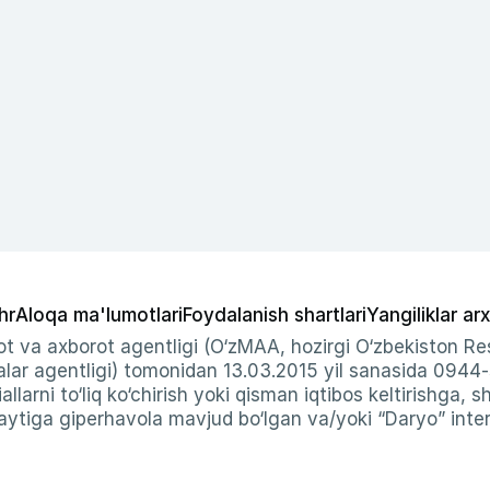
hr
Aloqa ma'lumotlari
Foydalanish shartlari
Yangiliklar arx
t va axborot agentligi (O‘zMAA, hozirgi O‘zbekiston Res
ar agentligi) tomonidan 13.03.2015 yil sanasida 0944
allarni to‘liq ko‘chirish yoki qisman iqtibos keltirishga, 
ytiga giperhavola mavjud bo‘lgan va/yoki “Daryo” intern