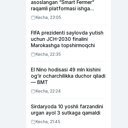
asoslangan “Smart Fermer”
raqamli platformasi ishga
tushiriladi
Kecha, 23:05
FIFA prezidenti saylovda yutish
uchun JCH-2030 finalini
Marokashga topshirmoqchi
Kecha, 22:35
El Nino hodisasi 49 mln kishini
og‘ir ocharchilikka duchor qiladi
— BMT
Kecha, 22:24
Sirdaryoda 10 yoshli farzandini
urgan ayol 3 sutkaga qamaldi
Kecha, 21:45