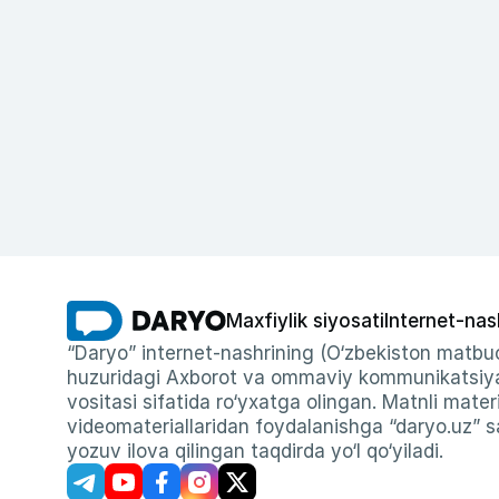
Maxfiylik siyosati
Internet-nas
“Daryo” internet-nashrining (O‘zbekiston matbuo
huzuridagi Axborot va ommaviy kommunikatsiyal
vositasi sifatida ro‘yxatga olingan. Matnli materi
videomateriallaridan foydalanishga “daryo.uz” sa
yozuv ilova qilingan taqdirda yo‘l qo‘yiladi.