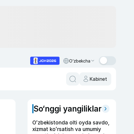
O‘zbekcha
Kabinet
So‘nggi yangiliklar
Oʻzbekistonda olti oyda savdo,
xizmat koʻrsatish va umumiy