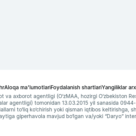
hr
Aloqa ma'lumotlari
Foydalanish shartlari
Yangiliklar arx
t va axborot agentligi (O‘zMAA, hozirgi O‘zbekiston Res
ar agentligi) tomonidan 13.03.2015 yil sanasida 0944
allarni to‘liq ko‘chirish yoki qisman iqtibos keltirishga, 
ytiga giperhavola mavjud bo‘lgan va/yoki “Daryo” intern