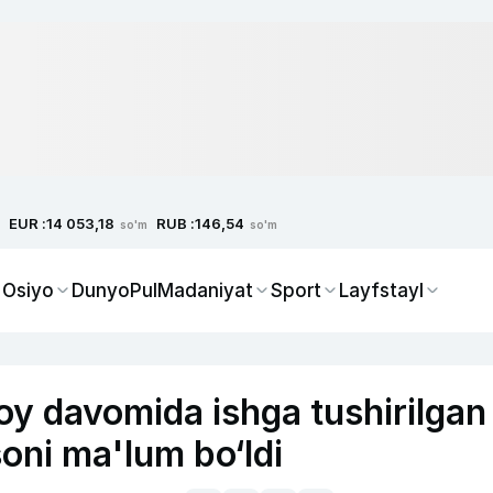
EUR :
RUB :
14 053,18
146,54
so'm
so'm
 Osiyo
Dunyo
Pul
Madaniyat
Sport
Layfstayl
oy davomida ishga tushirilgan
soni ma'lum bo‘ldi