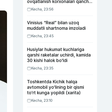
ovqatlanish korxonalari qancha
soliq toʻlagani ochiqlandi
Kecha, 23:56
Vinisius “Real” bilan uzoq
muddatli shartnoma imzoladi
Kecha, 23:45
Husiylar hukumat kuchlariga
qarshi raketalar uchirdi, kamida
30 kishi halok bo‘ldi
Kecha, 23:35
Toshkentda Kichik halqa
avtomobil yo‘lining bir qismi
to‘rt kunga yopildi (xarita)
Kecha, 23:10