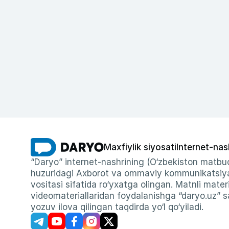
Maxfiylik siyosati
Internet-nas
“Daryo” internet-nashrining (O‘zbekiston matbuo
huzuridagi Axborot va ommaviy kommunikatsiyal
vositasi sifatida ro‘yxatga olingan. Matnli materi
videomateriallaridan foydalanishga “daryo.uz” sa
yozuv ilova qilingan taqdirda yo‘l qo‘yiladi.