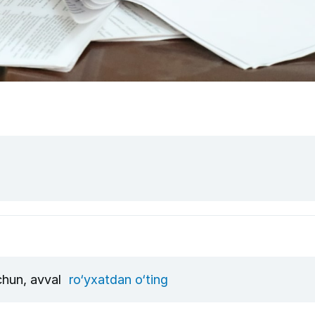
uchun, avval
ro‘yxatdan o‘ting