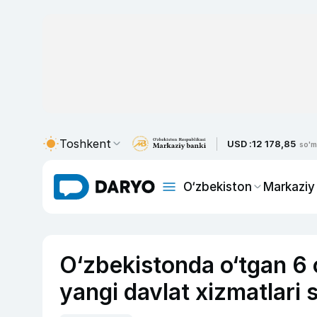
Toshkent
USD :
12 178,85
so'm
O‘zbekiston
Markaziy
O‘zbekistonda o‘tgan 6 
yangi davlat xizmatlari 