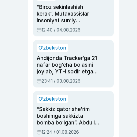
“Biroz sekinlashish
kerak”. Mutaxassislar
insoniyat sun’iy
intellektni boshqara
12:40 / 04.08.2026
olmay qolishidan xavotir
bildirdi
O‘zbekiston
Andijonda Tracker’ga 21
nafar bog‘cha bolasini
joylab, YTH sodir etgan
ayolga sud hukmi o‘qildi
23:41 / 03.08.2026
O‘zbekiston
“Sakkiz qator she’rim
boshimga sakkizta
bomba bo‘lgan”. Abdulla
Oripovni siyosiy
12:24 / 01.08.2026
ayblovlardan asrab