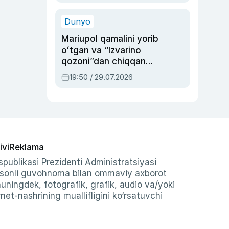
qolgan voqea
Dunyo
Mariupol qamalini yorib
oʻtgan va “Izvarino
qozoni”dan chiqqan
qahramon — Ukraina
19:50 / 29.07.2026
armiyasi bosh
qoʻmondoni Drapatiy
haqida
ivi
Reklama
publikasi Prezidenti Administratsiyasi
-sonli guvohnoma bilan ommaviy axborot
shuningdek, fotografik, grafik, audio va/yoki
et-nashrining muallifligini ko‘rsatuvchi