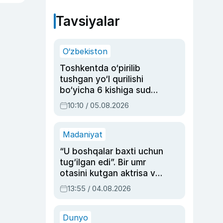
Tavsiyalar
O‘zbekiston
Toshkentda o‘pirilib
tushgan yo‘l qurilishi
bo‘yicha 6 kishiga sud
hukmi o‘qildi
10:10 / 05.08.2026
Madaniyat
“U boshqalar baxti uchun
tug‘ilgan edi”. Bir umr
otasini kutgan aktrisa va
dublyaj ustasi Rimma
13:55 / 04.08.2026
Ahmedovaning
sinovlarga to‘la hayoti
Dunyo