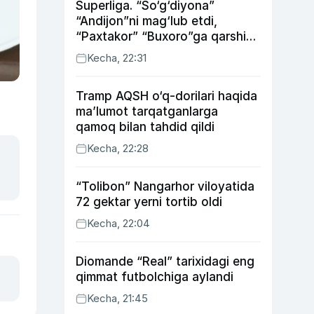
Superliga. “So‘g‘diyona”
“Andijon”ni mag‘lub etdi,
“Paxtakor” “Buxoro”ga qarshi
bahsda g‘alabani qo‘ldan
Kecha, 22:31
chiqardi
Tramp AQSH o‘q-dorilari haqida
ma’lumot tarqatganlarga
qamoq bilan tahdid qildi
Kecha, 22:28
“Tolibon” Nangarhor viloyatida
72 gektar yerni tortib oldi
Kecha, 22:04
Diomande “Real” tarixidagi eng
qimmat futbolchiga aylandi
Kecha, 21:45