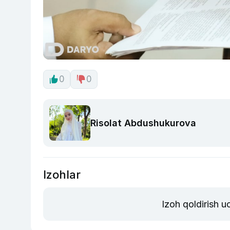
0
0
Risolat Abdushukurova
Izohlar
Izoh qoldirish 