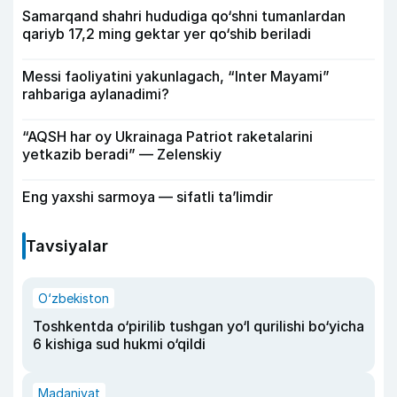
Samarqand shahri hududiga qo‘shni tumanlardan
qariyb 17,2 ming gektar yer qo‘shib beriladi
Messi faoliyatini yakunlagach, “Inter Mayami”
rahbariga aylanadimi?
“AQSH har oy Ukrainaga Patriot raketalarini
yetkazib beradi” — Zelenskiy
Eng yaxshi sarmoya — sifatli ta’limdir
Tavsiyalar
O‘zbekiston
Toshkentda o‘pirilib tushgan yo‘l qurilishi bo‘yicha
6 kishiga sud hukmi o‘qildi
Madaniyat