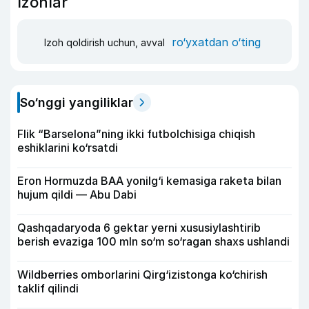
Izohlar
ro‘yxatdan o‘ting
Izoh qoldirish uchun, avval
So‘nggi yangiliklar
Flik “Barselona”ning ikki futbolchisiga chiqish
eshiklarini ko‘rsatdi
Eron Hormuzda BAA yonilg‘i kemasiga raketa bilan
hujum qildi — Abu Dabi
Qashqadaryoda 6 gektar yerni xususiylashtirib
berish evaziga 100 mln so‘m so‘ragan shaxs ushlandi
Wildberries omborlarini Qirg‘izistonga ko‘chirish
taklif qilindi