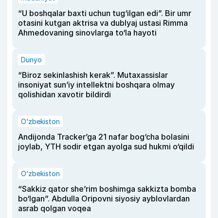
“U boshqalar baxti uchun tug‘ilgan edi”. Bir umr
otasini kutgan aktrisa va dublyaj ustasi Rimma
Ahmedovaning sinovlarga to‘la hayoti
Dunyo
“Biroz sekinlashish kerak”. Mutaxassislar
insoniyat sun’iy intellektni boshqara olmay
qolishidan xavotir bildirdi
O‘zbekiston
Andijonda Tracker’ga 21 nafar bog‘cha bolasini
joylab, YTH sodir etgan ayolga sud hukmi o‘qildi
O‘zbekiston
“Sakkiz qator she’rim boshimga sakkizta bomba
bo‘lgan”. Abdulla Oripovni siyosiy ayblovlardan
asrab qolgan voqea