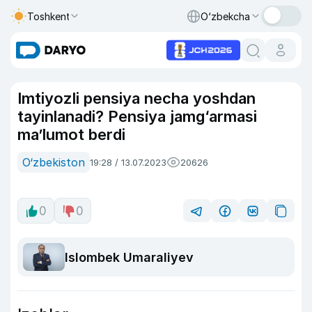
Toshkent
O‘zbekcha
Imtiyozli pensiya necha yoshdan
tayinlanadi? Pensiya jamg‘armasi
maʼlumot berdi
O‘zbekiston
19:28 / 13.07.2023
20626
0
0
Islombek Umaraliyev