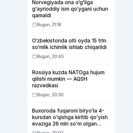
Norvegiyada ona o‘g‘liga
g‘ayrioddiy ism qo‘ygani uchun
qamaldi
Bugun, 21:18
O‘zbekistonda olti oyda 15 trln
so‘mlik ichimlik ishlab chiqarildi
Bugun, 20:45
Rossiya kuzda NATOga hujum
qilishi mumkin — AQSH
razvedkasi
Bugun, 20:30
Buxoroda fuqaroni biryo‘la 4-
kursdan o’qishga kiritib qo’yish
evaziga 26 mln so’m olgan
shaxs ushlandi
Bugun, 20:02