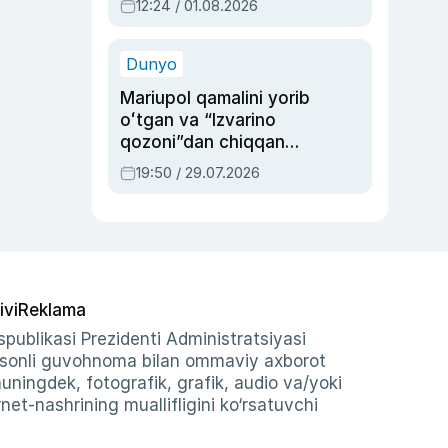
12:24 / 01.08.2026
ayblovlardan asrab
qolgan voqea
Dunyo
Mariupol qamalini yorib
oʻtgan va “Izvarino
qozoni”dan chiqqan
qahramon — Ukraina
19:50 / 29.07.2026
armiyasi bosh
qoʻmondoni Drapatiy
haqida
ivi
Reklama
publikasi Prezidenti Administratsiyasi
-sonli guvohnoma bilan ommaviy axborot
shuningdek, fotografik, grafik, audio va/yoki
et-nashrining muallifligini ko‘rsatuvchi