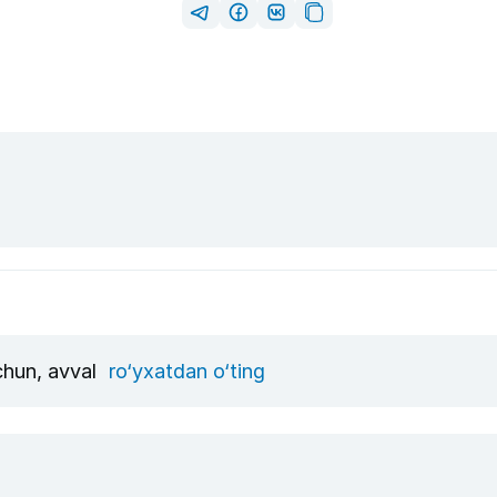
uchun, avval
ro‘yxatdan o‘ting