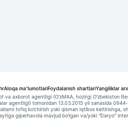
hr
Aloqa ma'lumotlari
Foydalanish shartlari
Yangiliklar arx
t va axborot agentligi (O‘zMAA, hozirgi O‘zbekiston Res
ar agentligi) tomonidan 13.03.2015 yil sanasida 0944
allarni to‘liq ko‘chirish yoki qisman iqtibos keltirishga, 
ytiga giperhavola mavjud bo‘lgan va/yoki “Daryo” intern