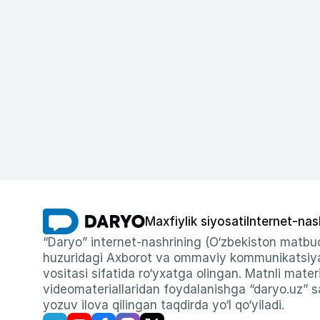
Maxfiylik siyosati
Internet-nas
“Daryo” internet-nashrining (O‘zbekiston matbuo
huzuridagi Axborot va ommaviy kommunikatsiyal
vositasi sifatida ro‘yxatga olingan. Matnli materi
videomateriallaridan foydalanishga “daryo.uz” sa
yozuv ilova qilingan taqdirda yo‘l qo‘yiladi.