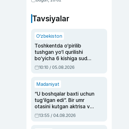
Tavsiyalar
O‘zbekiston
Toshkentda o‘pirilib
tushgan yo‘l qurilishi
bo‘yicha 6 kishiga sud
hukmi o‘qildi
10:10 / 05.08.2026
Madaniyat
“U boshqalar baxti uchun
tug‘ilgan edi”. Bir umr
otasini kutgan aktrisa va
dublyaj ustasi Rimma
13:55 / 04.08.2026
Ahmedovaning
sinovlarga to‘la hayoti