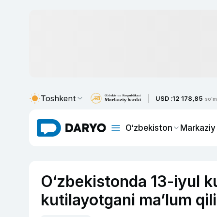
Toshkent
USD :
12 178,85
so'm
O‘zbekiston
Markaziy
O‘zbekistonda 13-iyul 
kutilayotgani ma’lum qil