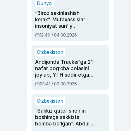
Dunyo
“Biroz sekinlashish
kerak”. Mutaxassislar
insoniyat sun’iy
intellektni boshqara
12:40 / 04.08.2026
olmay qolishidan xavotir
bildirdi
O‘zbekiston
Andijonda Tracker’ga 21
nafar bog‘cha bolasini
joylab, YTH sodir etgan
ayolga sud hukmi o‘qildi
23:41 / 03.08.2026
O‘zbekiston
“Sakkiz qator she’rim
boshimga sakkizta
bomba bo‘lgan”. Abdulla
Oripovni siyosiy