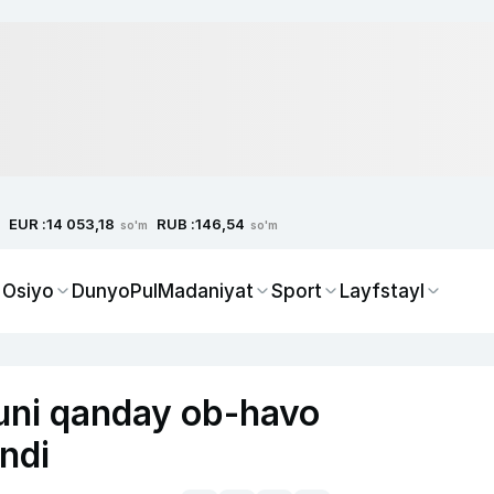
EUR :
RUB :
14 053,18
146,54
so'm
so'm
 Osiyo
Dunyo
Pul
Madaniyat
Sport
Layfstayl
kuni qanday ob-havo
indi