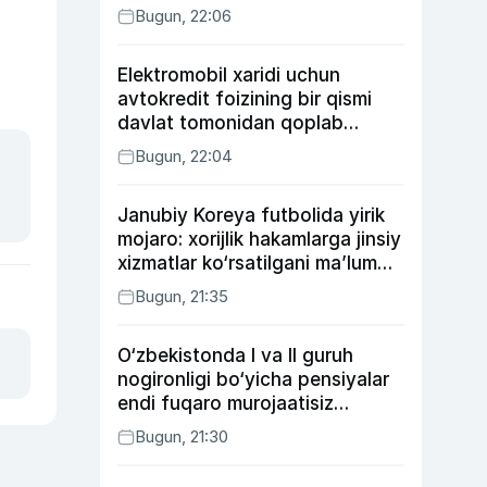
Bugun, 22:06
Elektromobil xaridi uchun
avtokredit foizining bir qismi
davlat tomonidan qoplab
berilishi mumkin
Bugun, 22:04
Janubiy Koreya futbolida yirik
mojaro: xorijlik hakamlarga jinsiy
xizmatlar ko‘rsatilgani ma’lum
qilindi
Bugun, 21:35
O‘zbekistonda I va II guruh
nogironligi bo‘yicha pensiyalar
endi fuqaro murojaatisiz
tayinlanishi mumkin
Bugun, 21:30