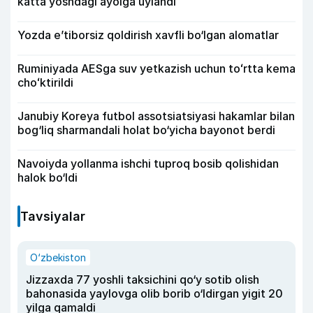
katta yoshdagi ayolga uylandi
Yozda e’tiborsiz qoldirish xavfli bo‘lgan alomatlar
Ruminiyada AESga suv yetkazish uchun toʻrtta kema
choʻktirildi
Janubiy Koreya futbol assotsiatsiyasi hakamlar bilan
bog‘liq sharmandali holat bo‘yicha bayonot berdi
Navoiyda yollanma ishchi tuproq bosib qolishidan
halok bo‘ldi
Tavsiyalar
O‘zbekiston
Jizzaxda 77 yoshli taksichini qo‘y sotib olish
bahonasida yaylovga olib borib o‘ldirgan yigit 20
yilga qamaldi