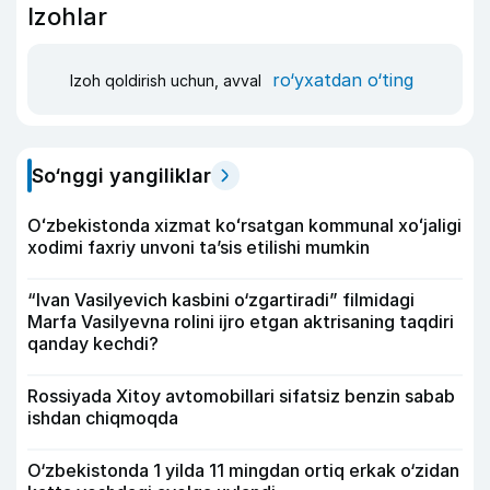
Izohlar
ro‘yxatdan o‘ting
Izoh qoldirish uchun, avval
So‘nggi yangiliklar
Oʻzbekistonda xizmat koʻrsatgan kommunal xoʻjaligi
xodimi faxriy unvoni taʼsis etilishi mumkin
“Ivan Vasilyevich kasbini o‘zgartiradi” filmidagi
Marfa Vasilyevna rolini ijro etgan aktrisaning taqdiri
qanday kechdi?
Rossiyada Xitoy avtomobillari sifatsiz benzin sabab
ishdan chiqmoqda
O‘zbekistonda 1 yilda 11 mingdan ortiq erkak o‘zidan