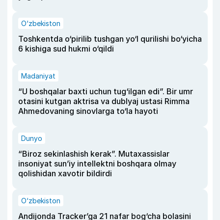
O‘zbekiston
Toshkentda o‘pirilib tushgan yo‘l qurilishi bo‘yicha
6 kishiga sud hukmi o‘qildi
Madaniyat
“U boshqalar baxti uchun tug‘ilgan edi”. Bir umr
otasini kutgan aktrisa va dublyaj ustasi Rimma
Ahmedovaning sinovlarga to‘la hayoti
Dunyo
“Biroz sekinlashish kerak”. Mutaxassislar
insoniyat sun’iy intellektni boshqara olmay
qolishidan xavotir bildirdi
O‘zbekiston
Andijonda Tracker’ga 21 nafar bog‘cha bolasini