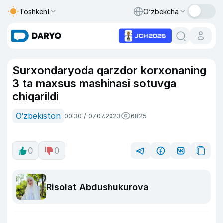
Toshkent
O‘zbekcha
Surxondaryoda qarzdor korxonaning
3 ta maxsus mashinasi sotuvga
chiqarildi
O‘zbekiston
00:30 / 07.07.2023
6825
0
0
Risolat Abdushukurova