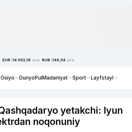
EUR :
RUB :
14 053,18
146,54
so'm
so'm
 Osiyo
Dunyo
Pul
Madaniyat
Sport
Layfstayl
Qashqadaryo yetakchi: Iyun
lektrdan noqonuniy