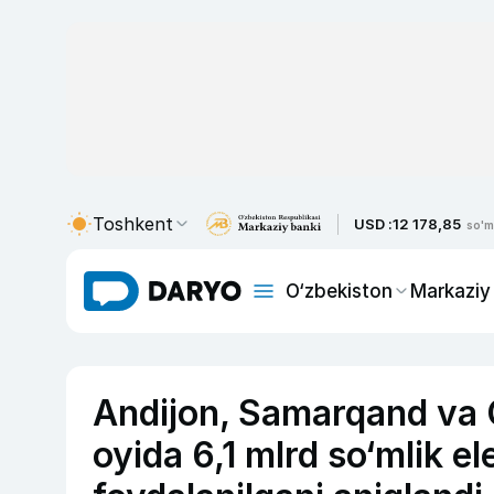
Toshkent
USD :
12 178,85
so'm
O‘zbekiston
Markaziy
Andijon, Samarqand va 
oyida 6,1 mlrd so‘mlik e