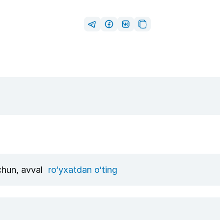
uchun, avval
ro‘yxatdan o‘ting