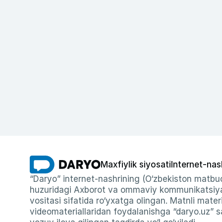
Maxfiylik siyosati
Internet-nas
“Daryo” internet-nashrining (O‘zbekiston matbuo
huzuridagi Axborot va ommaviy kommunikatsiyal
vositasi sifatida ro‘yxatga olingan. Matnli materi
videomateriallaridan foydalanishga “daryo.uz” sa