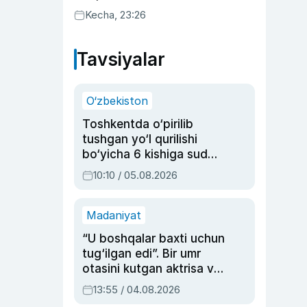
uyda g‘alaba qozondi
Kecha, 23:26
Tavsiyalar
O‘zbekiston
Toshkentda o‘pirilib
tushgan yo‘l qurilishi
bo‘yicha 6 kishiga sud
hukmi o‘qildi
10:10 / 05.08.2026
Madaniyat
“U boshqalar baxti uchun
tug‘ilgan edi”. Bir umr
otasini kutgan aktrisa va
dublyaj ustasi Rimma
13:55 / 04.08.2026
Ahmedovaning