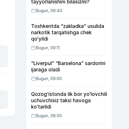
tayyorlanishini bilasizmi?
Bugun, 09:40
Toshkentda “zakladka” usulida
narkotik tarqatishga chek
qo‘yildi
Bugun, 09:11
“Liverpul” “Barselona” sardorini
ijaraga oladi
Bugun, 09:00
Qozog‘istonda ilk bor yo‘lovchili
uchuvchisiz taksi havoga
ko‘tarildi
Bugun, 08:50