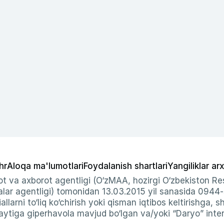
hr
Aloqa ma'lumotlari
Foydalanish shartlari
Yangiliklar arx
t va axborot agentligi (O‘zMAA, hozirgi O‘zbekiston Res
ar agentligi) tomonidan 13.03.2015 yil sanasida 0944
allarni to‘liq ko‘chirish yoki qisman iqtibos keltirishga, 
ytiga giperhavola mavjud bo‘lgan va/yoki “Daryo” intern