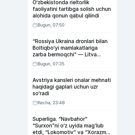
O‘zbekistonda rieltorlik
faoliyatini tartibga solish uchun
alohida qonun qabul qilindi
Bugun, 07:50
“Rossiya Ukraina dronlari bilan
Boltiqbo‘yi mamlakatlariga
zarba bermoqchi” — Litva
mudofaa vaziri
Bugun, 07:35
Avstriya kansleri onalar mehnati
haqidagi gaplari uchun uzr
so‘radi
Kecha, 23:48
Superliga. “Navbahor”
“Surxon”ni o‘z uyida mag‘lub
etdi, “Lokomotiv” va “Xorazm”