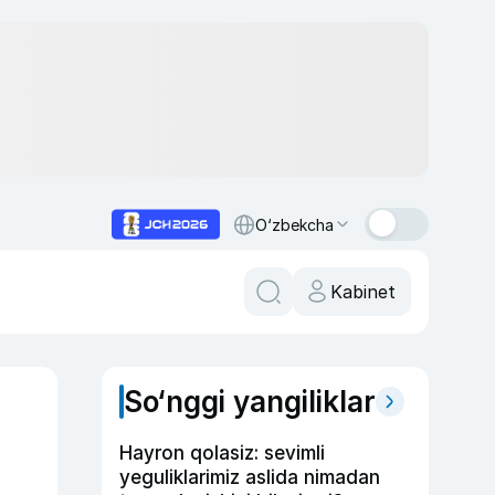
O‘zbekcha
Kabinet
So‘nggi yangiliklar
Hayron qolasiz: sevimli
yeguliklarimiz aslida nimadan