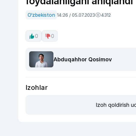
foydalanilgani aniqlandi
O‘zbekiston
14:26 / 05.07.2023
4312
0
0
Abduqahhor Qosimov
Izohlar
Izoh qoldirish 