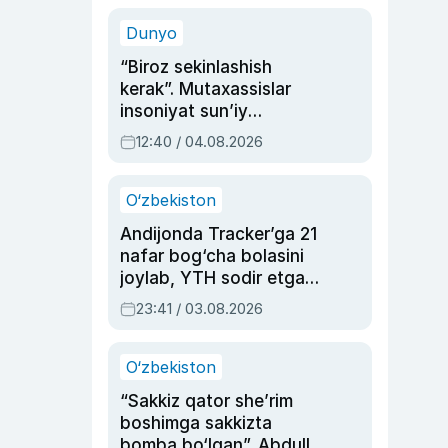
sinovlarga to‘la hayoti
Dunyo
“Biroz sekinlashish
kerak”. Mutaxassislar
insoniyat sun’iy
intellektni boshqara
12:40 / 04.08.2026
olmay qolishidan xavotir
bildirdi
O‘zbekiston
Andijonda Tracker’ga 21
nafar bog‘cha bolasini
joylab, YTH sodir etgan
ayolga sud hukmi o‘qildi
23:41 / 03.08.2026
O‘zbekiston
“Sakkiz qator she’rim
boshimga sakkizta
bomba bo‘lgan”. Abdulla