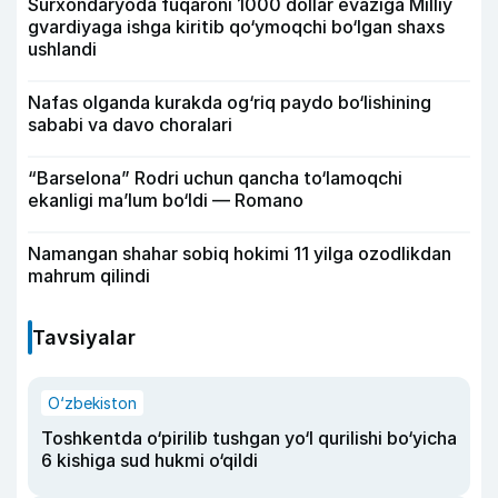
Surxondaryoda fuqaroni 1000 dollar evaziga Milliy
gvardiyaga ishga kiritib qo‘ymoqchi bo‘lgan shaxs
ushlandi
Nafas olganda kurakda og‘riq paydo bo‘lishining
sababi va davo choralari
“Barselona” Rodri uchun qancha to‘lamoqchi
ekanligi ma’lum bo‘ldi — Romano
Namangan shahar sobiq hokimi 11 yilga ozodlikdan
mahrum qilindi
Tavsiyalar
O‘zbekiston
Toshkentda o‘pirilib tushgan yo‘l qurilishi bo‘yicha
6 kishiga sud hukmi o‘qildi