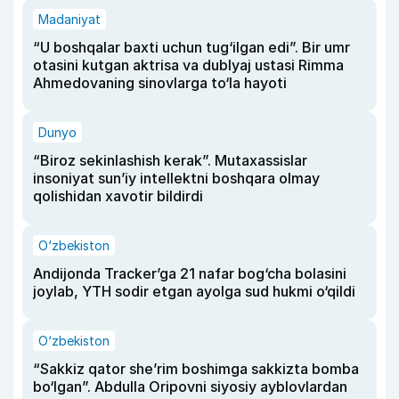
Madaniyat
“U boshqalar baxti uchun tug‘ilgan edi”. Bir umr
otasini kutgan aktrisa va dublyaj ustasi Rimma
Ahmedovaning sinovlarga to‘la hayoti
Dunyo
“Biroz sekinlashish kerak”. Mutaxassislar
insoniyat sun’iy intellektni boshqara olmay
qolishidan xavotir bildirdi
O‘zbekiston
Andijonda Tracker’ga 21 nafar bog‘cha bolasini
joylab, YTH sodir etgan ayolga sud hukmi o‘qildi
O‘zbekiston
“Sakkiz qator she’rim boshimga sakkizta bomba
bo‘lgan”. Abdulla Oripovni siyosiy ayblovlardan