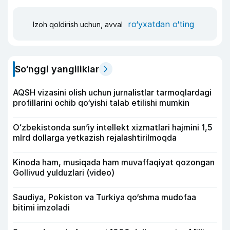
ro‘yxatdan o‘ting
Izoh qoldirish uchun, avval
So‘nggi yangiliklar
AQSH vizasini olish uchun jurnalistlar tarmoqlardagi
profillarini ochib qo‘yishi talab etilishi mumkin
Oʻzbekistonda sunʼiy intellekt xizmatlari hajmini 1,5
mlrd dollarga yetkazish rejalashtirilmoqda
Kinoda ham, musiqada ham muvaffaqiyat qozongan
Gollivud yulduzlari (video)
Saudiya, Pokiston va Turkiya qo‘shma mudofaa
bitimi imzoladi