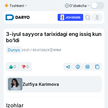
Toshkent
O‘zbekcha
3-iyul sayyora tarixidagi eng issiq kun
bo‘ldi
Dunyo
23:21 / 05.07.2023
9194
0
0
Zulfiya Karimova
Izohlar