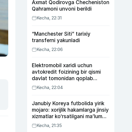
Axmat Qodirovga Checheniston
Qahramoni unvoni berildi
Kecha, 22:31
“Manchester Siti” tarixiy
transferni yakunladi
Kecha, 22:06
Elektromobil xaridi uchun
avtokredit foizining bir qismi
davlat tomonidan qoplab
berilishi mumkin
Kecha, 22:04
Janubiy Koreya futbolida yirik
mojaro: xorijlik hakamlarga jinsiy
xizmatlar ko‘rsatilgani ma’lum
qilindi
Kecha, 21:35