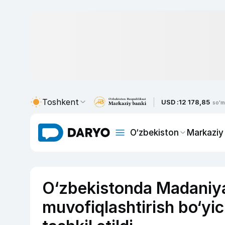
Toshkent
USD :
12 178,85
so'm
O‘zbekiston
Markaziy
O‘zbekistonda Madaniyat
muvofiqlashtirish bo‘yi