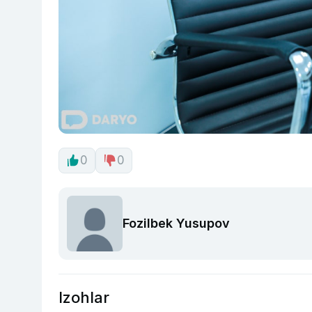
0
0
Fozilbek Yusupov
Izohlar