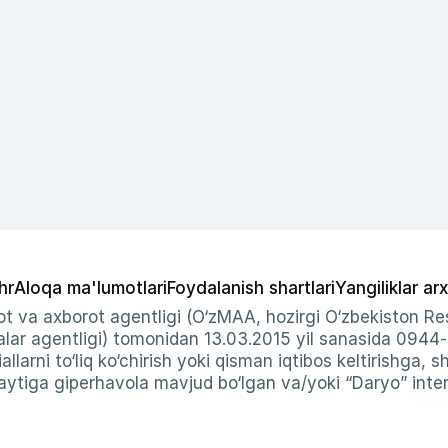
hr
Aloqa ma'lumotlari
Foydalanish shartlari
Yangiliklar arx
t va axborot agentligi (O‘zMAA, hozirgi O‘zbekiston Res
ar agentligi) tomonidan 13.03.2015 yil sanasida 0944
allarni to‘liq ko‘chirish yoki qisman iqtibos keltirishga, 
ytiga giperhavola mavjud bo‘lgan va/yoki “Daryo” intern