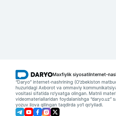
Maxfiylik siyosati
Internet-nas
“Daryo” internet-nashrining (O‘zbekiston matbuo
huzuridagi Axborot va ommaviy kommunikatsiyal
vositasi sifatida ro‘yxatga olingan. Matnli materi
videomateriallaridan foydalanishga “daryo.uz” sa
yozuv ilova qilingan taqdirda yo‘l qo‘yiladi.