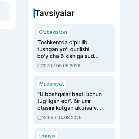
Tavsiyalar
O‘zbekiston
Toshkentda o‘pirilib
tushgan yo‘l qurilishi
bo‘yicha 6 kishiga sud
hukmi o‘qildi
10:10 / 05.08.2026
Madaniyat
“U boshqalar baxti uchun
tug‘ilgan edi”. Bir umr
otasini kutgan aktrisa va
dublyaj ustasi Rimma
13:55 / 04.08.2026
Ahmedovaning
sinovlarga to‘la hayoti
Dunyo