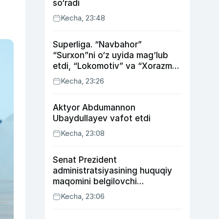
so‘radi
Kecha, 23:48
Superliga. “Navbahor”
“Surxon”ni o‘z uyida mag‘lub
etdi, “Lokomotiv” va “Xorazm”
uyda g‘alaba qozondi
Kecha, 23:26
Aktyor Abdu­mannon
Ubaydullayev vafot etdi
Kecha, 23:08
Senat Prezident
administratsiyasining huquqiy
maqomini belgilovchi
konstitutsiyaviy qonunni
Kecha, 23:06
ma’qulladi