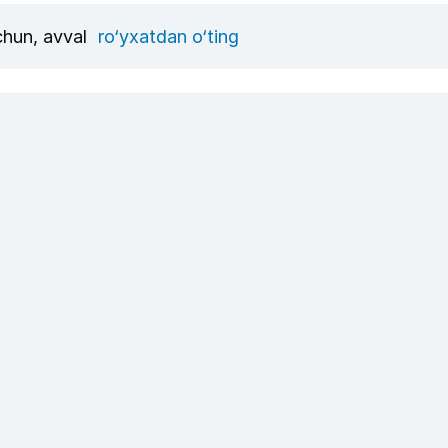
uchun, avval
ro‘yxatdan o‘ting