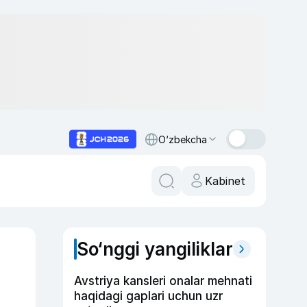
O‘zbekcha
Kabinet
So‘nggi yangiliklar
Avstriya kansleri onalar mehnati
haqidagi gaplari uchun uzr