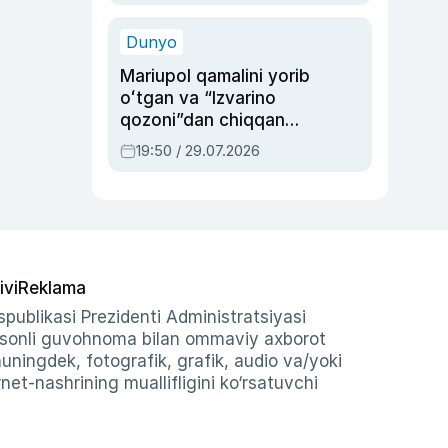
qolgan voqea
Dunyo
Mariupol qamalini yorib
oʻtgan va “Izvarino
qozoni”dan chiqqan
qahramon — Ukraina
19:50 / 29.07.2026
armiyasi bosh
qoʻmondoni Drapatiy
haqida
ivi
Reklama
publikasi Prezidenti Administratsiyasi
-sonli guvohnoma bilan ommaviy axborot
shuningdek, fotografik, grafik, audio va/yoki
et-nashrining muallifligini ko‘rsatuvchi