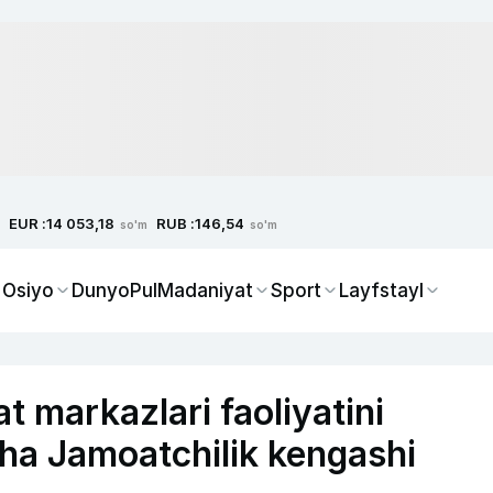
EUR :
RUB :
14 053,18
146,54
so'm
so'm
 Osiyo
Dunyo
Pul
Madaniyat
Sport
Layfstayl
 markazlari faoliyatini
cha Jamoatchilik kengashi