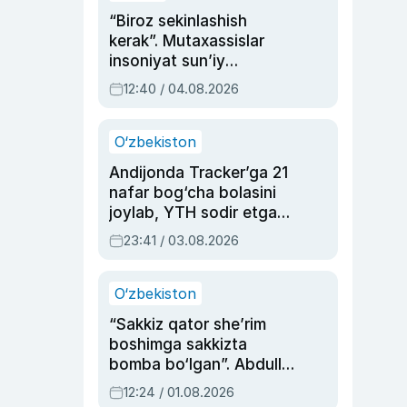
“Biroz sekinlashish
kerak”. Mutaxassislar
insoniyat sun’iy
intellektni boshqara
12:40 / 04.08.2026
olmay qolishidan xavotir
bildirdi
O‘zbekiston
Andijonda Tracker’ga 21
nafar bog‘cha bolasini
joylab, YTH sodir etgan
ayolga sud hukmi o‘qildi
23:41 / 03.08.2026
O‘zbekiston
“Sakkiz qator she’rim
boshimga sakkizta
bomba bo‘lgan”. Abdulla
Oripovni siyosiy
12:24 / 01.08.2026
ayblovlardan asrab