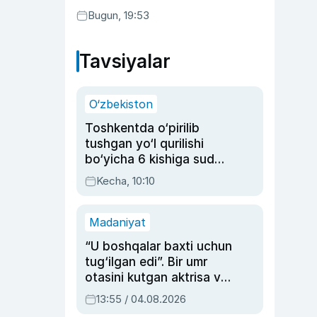
Bugun, 19:53
Tavsiyalar
O‘zbekiston
Toshkentda o‘pirilib
tushgan yo‘l qurilishi
bo‘yicha 6 kishiga sud
hukmi o‘qildi
Kecha, 10:10
Madaniyat
“U boshqalar baxti uchun
tug‘ilgan edi”. Bir umr
otasini kutgan aktrisa va
dublyaj ustasi Rimma
13:55 / 04.08.2026
Ahmedovaning