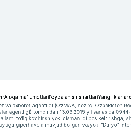
hr
Aloqa ma'lumotlari
Foydalanish shartlari
Yangiliklar arx
t va axborot agentligi (O‘zMAA, hozirgi O‘zbekiston Res
ar agentligi) tomonidan 13.03.2015 yil sanasida 0944
allarni to‘liq ko‘chirish yoki qisman iqtibos keltirishga, 
ytiga giperhavola mavjud bo‘lgan va/yoki “Daryo” intern