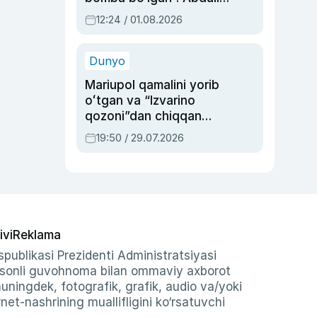
Oripovni siyosiy
12:24 / 01.08.2026
ayblovlardan asrab
qolgan voqea
Dunyo
Mariupol qamalini yorib
oʻtgan va “Izvarino
qozoni”dan chiqqan
qahramon — Ukraina
19:50 / 29.07.2026
armiyasi bosh
qoʻmondoni Drapatiy
haqida
ivi
Reklama
publikasi Prezidenti Administratsiyasi
-sonli guvohnoma bilan ommaviy axborot
shuningdek, fotografik, grafik, audio va/yoki
et-nashrining muallifligini ko‘rsatuvchi