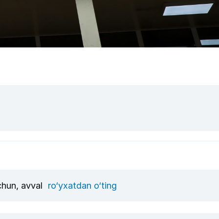
uchun, avval
ro‘yxatdan o‘ting