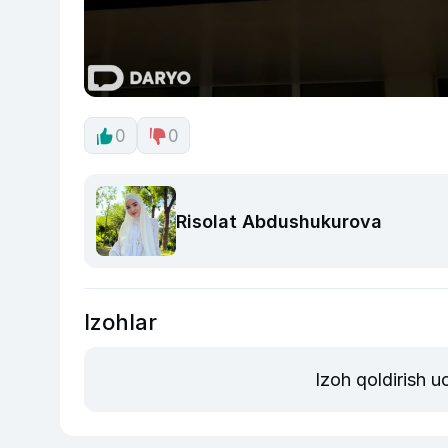
0
0
Risolat Abdushukurova
Izohlar
Izoh qoldirish 