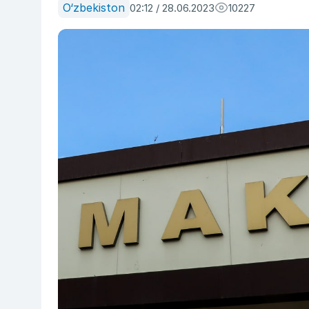
O‘zbekiston
02:12 / 28.06.2023
10227