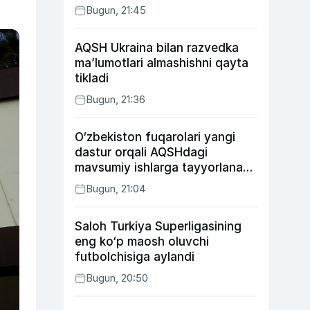
Bugun, 21:45
AQSH Ukraina bilan razvedka
ma’lumotlari almashishni qayta
tikladi
Bugun, 21:36
O‘zbekiston fuqarolari yangi
dastur orqali AQSHdagi
mavsumiy ishlarga tayyorlanadi
va joylashtiriladi
Bugun, 21:04
Saloh Turkiya Superligasining
eng ko‘p maosh oluvchi
futbolchisiga aylandi
Bugun, 20:50