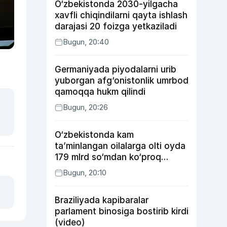
O‘zbekistonda 2030-yilgacha
xavfli chiqindilarni qayta ishlash
darajasi 20 foizga yetkaziladi
Bugun, 20:40
Germaniyada piyodalarni urib
yuborgan afg‘onistonlik umrbod
qamoqqa hukm qilindi
Bugun, 20:26
O‘zbekistonda kam
ta’minlangan oilalarga olti oyda
179 mlrd so‘mdan ko‘proq
ijtimoiy keshbek to‘lab berildi
Bugun, 20:10
Braziliyada kapibaralar
parlament binosiga bostirib kirdi
(video)