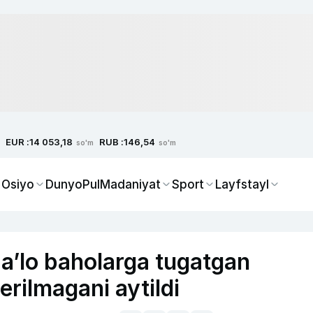
EUR :
RUB :
14 053,18
146,54
so'm
so'm
 Osiyo
Dunyo
Pul
Madaniyat
Sport
Layfstayl
’lo baholarga tugatgan
erilmagani aytildi