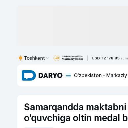
Toshkent
USD :
12 178,85
so'm
O‘zbekiston
Markaziy
Samarqandda maktabni a
o‘quvchiga oltin medal b