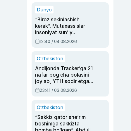
sinovlarga to‘la hayoti
Dunyo
“Biroz sekinlashish
kerak”. Mutaxassislar
insoniyat sun’iy
intellektni boshqara
12:40 / 04.08.2026
olmay qolishidan xavotir
bildirdi
O‘zbekiston
Andijonda Tracker’ga 21
nafar bog‘cha bolasini
joylab, YTH sodir etgan
ayolga sud hukmi o‘qildi
23:41 / 03.08.2026
O‘zbekiston
“Sakkiz qator she’rim
boshimga sakkizta
bomba bo‘lgan”. Abdulla