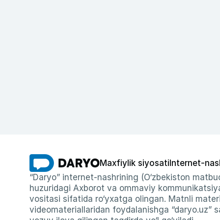
Maxfiylik siyosati
Internet-nas
“Daryo” internet-nashrining (O‘zbekiston matbuo
huzuridagi Axborot va ommaviy kommunikatsiyal
vositasi sifatida ro‘yxatga olingan. Matnli materi
videomateriallaridan foydalanishga “daryo.uz” sa