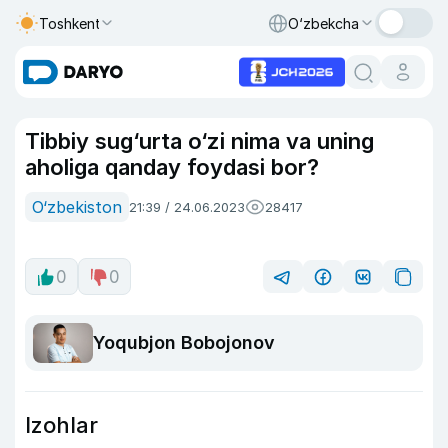
Toshkent
O‘zbekcha
Tibbiy sug‘urta o‘zi nima va uning
aholiga qanday foydasi bor?
O‘zbekiston
21:39 / 24.06.2023
28417
0
0
Yoqubjon Bobojonov
Izohlar