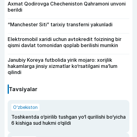
Axmat Qodirovga Checheniston Qahramoni unvoni
berildi
“Manchester Siti” tarixiy transferni yakunladi
Elektromobil xaridi uchun avtokredit foizining bir
qismi davlat tomonidan qoplab berilishi mumkin
Janubiy Koreya futbolida yirik mojaro: xorijlik
hakamlarga jinsiy xizmatlar ko‘rsatilgani ma’lum
qilindi
Tavsiyalar
O‘zbekiston
Toshkentda o‘pirilib tushgan yo‘l qurilishi bo‘yicha
6 kishiga sud hukmi o‘qildi