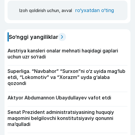
ro‘yxatdan o‘ting
Izoh qoldirish uchun, avval
So‘nggi yangiliklar
Avstriya kansleri onalar mehnati haqidagi gaplari
uchun uzr so‘radi
Superliga. “Navbahor” “Surxon”ni o‘z uyida mag‘lub
etdi, “Lokomotiv” va “Xorazm” uyda g‘alaba
qozondi
Aktyor Abdu­mannon Ubaydullayev vafot etdi
Senat Prezident administratsiyasining huquqiy
maqomini belgilovchi konstitutsiyaviy qonunni
ma’qulladi