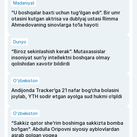
Madaniyat
“U boshqalar baxti uchun tug‘ilgan edi”. Bir umr
otasini kutgan aktrisa va dublyaj ustasi Rimma
Ahmedovaning sinovlarga to‘la hayoti
Dunyo
“Biroz sekinlashish kerak”. Mutaxassislar
insoniyat sun’iy intellektni boshqara olmay
qolishidan xavotir bildirdi
O‘zbekiston
Andijonda Tracker’ga 21 nafar bog‘cha bolasini
joylab, YTH sodir etgan ayolga sud hukmi o‘qildi
O‘zbekiston
“Sakkiz qator she’rim boshimga sakkizta bomba
bo‘lgan”. Abdulla Oripovni siyosiy ayblovlardan
asrab qolgan voqea