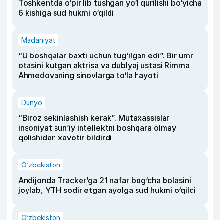
Toshkentda o‘pirilib tushgan yo‘l qurilishi bo‘yicha
6 kishiga sud hukmi o‘qildi
Madaniyat
“U boshqalar baxti uchun tug‘ilgan edi”. Bir umr
otasini kutgan aktrisa va dublyaj ustasi Rimma
Ahmedovaning sinovlarga to‘la hayoti
Dunyo
“Biroz sekinlashish kerak”. Mutaxassislar
insoniyat sun’iy intellektni boshqara olmay
qolishidan xavotir bildirdi
O‘zbekiston
Andijonda Tracker’ga 21 nafar bog‘cha bolasini
joylab, YTH sodir etgan ayolga sud hukmi o‘qildi
O‘zbekiston