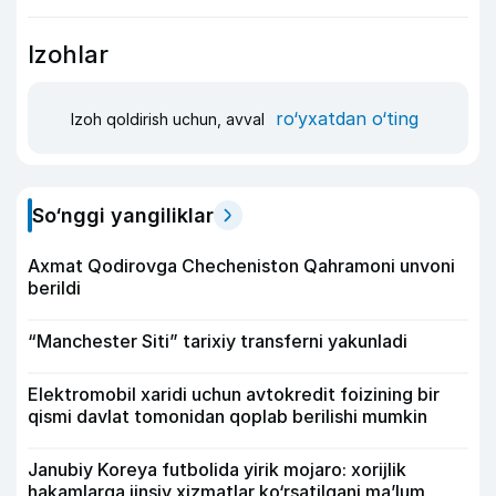
Izohlar
ro‘yxatdan o‘ting
Izoh qoldirish uchun, avval
So‘nggi yangiliklar
Axmat Qodirovga Checheniston Qahramoni unvoni
berildi
“Manchester Siti” tarixiy transferni yakunladi
Elektromobil xaridi uchun avtokredit foizining bir
qismi davlat tomonidan qoplab berilishi mumkin
Janubiy Koreya futbolida yirik mojaro: xorijlik
hakamlarga jinsiy xizmatlar ko‘rsatilgani ma’lum