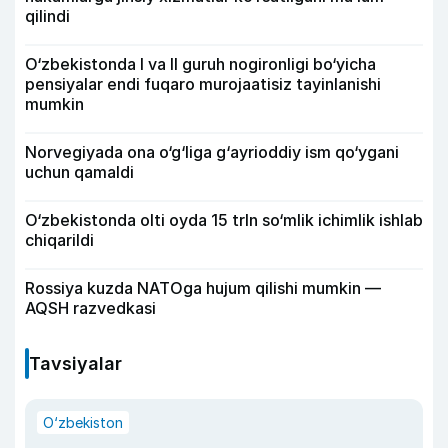
qilindi
O‘zbekistonda I va II guruh nogironligi bo‘yicha
pensiyalar endi fuqaro murojaatisiz tayinlanishi
mumkin
Norvegiyada ona o‘g‘liga g‘ayrioddiy ism qo‘ygani
uchun qamaldi
O‘zbekistonda olti oyda 15 trln so‘mlik ichimlik ishlab
chiqarildi
Rossiya kuzda NATOga hujum qilishi mumkin —
AQSH razvedkasi
Tavsiyalar
O‘zbekiston