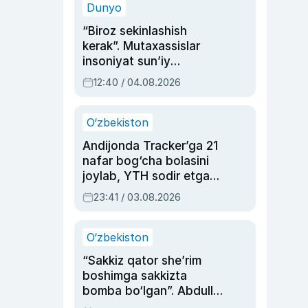
Dunyo
“Biroz sekinlashish
kerak”. Mutaxassislar
insoniyat sun’iy
intellektni boshqara
12:40 / 04.08.2026
olmay qolishidan xavotir
bildirdi
O‘zbekiston
Andijonda Tracker’ga 21
nafar bog‘cha bolasini
joylab, YTH sodir etgan
ayolga sud hukmi o‘qildi
23:41 / 03.08.2026
O‘zbekiston
“Sakkiz qator she’rim
boshimga sakkizta
bomba bo‘lgan”. Abdulla
Oripovni siyosiy