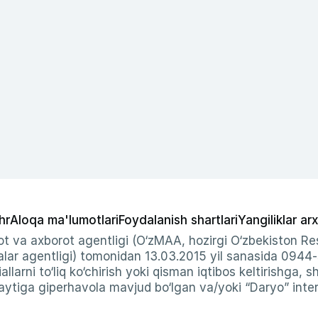
hr
Aloqa ma'lumotlari
Foydalanish shartlari
Yangiliklar arx
t va axborot agentligi (O‘zMAA, hozirgi O‘zbekiston Res
ar agentligi) tomonidan 13.03.2015 yil sanasida 0944
allarni to‘liq ko‘chirish yoki qisman iqtibos keltirishga, 
ytiga giperhavola mavjud bo‘lgan va/yoki “Daryo” intern