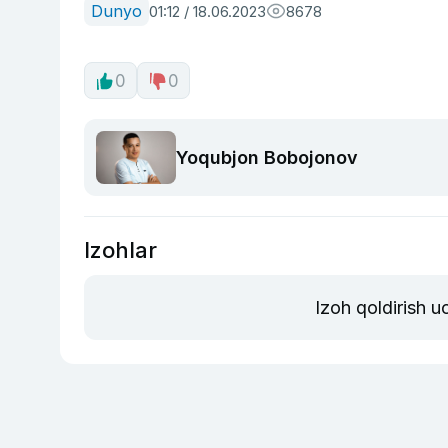
Dunyo
01:12 / 18.06.2023
8678
0
0
Yoqubjon Bobojonov
Izohlar
Izoh qoldirish 