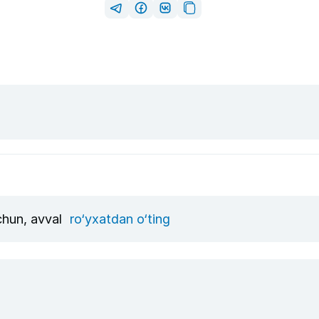
uchun, avval
ro‘yxatdan o‘ting