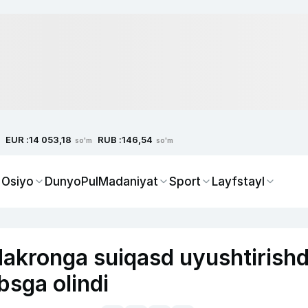
EUR :
RUB :
14 053,18
146,54
so'm
so'm
 Osiyo
Dunyo
Pul
Madaniyat
Sport
Layfstayl
akronga suiqasd uyushtirish
bsga olindi