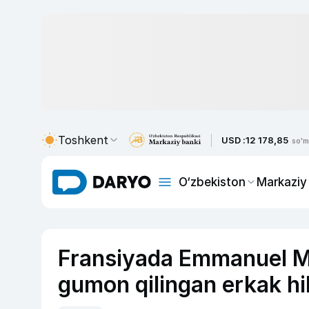
Toshkent
USD :
12 178,85
so'm
O‘zbekiston
Markaziy
Fransiyada Emmanuel M
gumon qilingan erkak hi