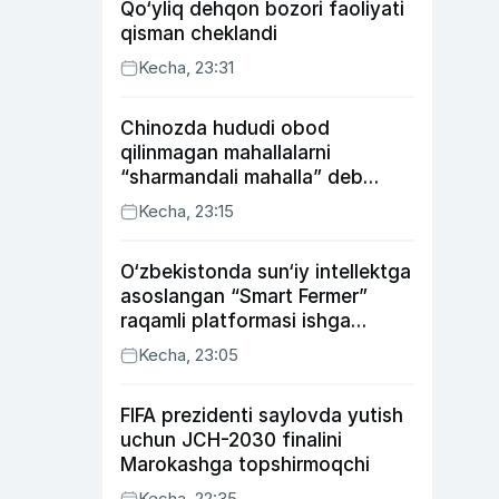
Qo‘yliq dehqon bozori faoliyati
qisman cheklandi
Kecha, 23:31
Chinozda hududi obod
qilinmagan mahallalarni
“sharmandali mahalla” deb
belgilash boshlandi
Kecha, 23:15
O‘zbekistonda sun‘iy intellektga
asoslangan “Smart Fermer”
raqamli platformasi ishga
tushiriladi
Kecha, 23:05
FIFA prezidenti saylovda yutish
uchun JCH-2030 finalini
Marokashga topshirmoqchi
Kecha, 22:35