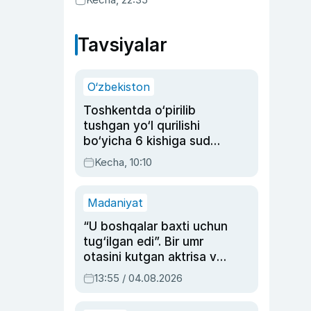
Tavsiyalar
O‘zbekiston
Toshkentda o‘pirilib
tushgan yo‘l qurilishi
bo‘yicha 6 kishiga sud
hukmi o‘qildi
Kecha, 10:10
Madaniyat
“U boshqalar baxti uchun
tug‘ilgan edi”. Bir umr
otasini kutgan aktrisa va
dublyaj ustasi Rimma
13:55 / 04.08.2026
Ahmedovaning
sinovlarga to‘la hayoti