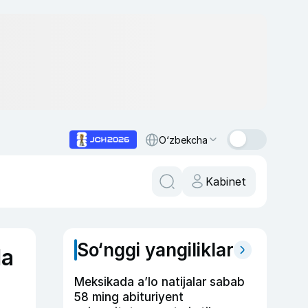
O‘zbekcha
Kabinet
So‘nggi yangiliklar
da
Meksikada a’lo natijalar sabab
58 ming abituriyent