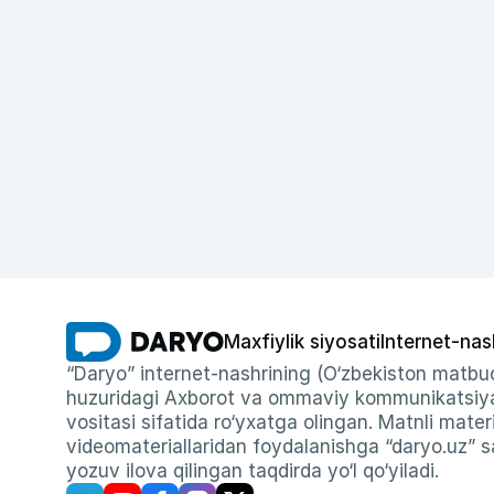
Maxfiylik siyosati
Internet-nas
“Daryo” internet-nashrining (O‘zbekiston matbuo
huzuridagi Axborot va ommaviy kommunikatsiyal
vositasi sifatida ro‘yxatga olingan. Matnli materi
videomateriallaridan foydalanishga “daryo.uz” sa
yozuv ilova qilingan taqdirda yo‘l qo‘yiladi.