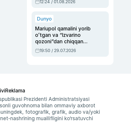
12:24 / 01.08.2026
ayblovlardan asrab
qolgan voqea
Dunyo
Mariupol qamalini yorib
oʻtgan va “Izvarino
qozoni”dan chiqqan
qahramon — Ukraina
19:50 / 29.07.2026
armiyasi bosh
qoʻmondoni Drapatiy
haqida
ivi
Reklama
publikasi Prezidenti Administratsiyasi
-sonli guvohnoma bilan ommaviy axborot
shuningdek, fotografik, grafik, audio va/yoki
et-nashrining muallifligini ko‘rsatuvchi