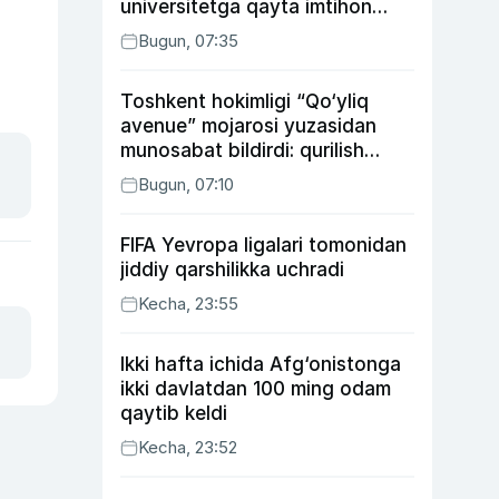
universitetga qayta imtihon
topshiradi
Bugun, 07:35
Toshkent hokimligi “Qo‘yliq
avenue” mojarosi yuzasidan
munosabat bildirdi: qurilish
ishlarining 53 foizi yakunlangan
Bugun, 07:10
FIFA Yevropa ligalari tomonidan
jiddiy qarshilikka uchradi
Kecha, 23:55
Ikki hafta ichida Afg‘onistonga
ikki davlatdan 100 ming odam
qaytib keldi
Kecha, 23:52