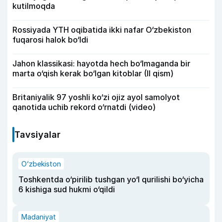
kutilmoqda
Rossiyada YTH oqibatida ikki nafar O‘zbekiston
fuqarosi halok bo‘ldi
Jahon klassikasi: hayotda hech bo‘lmaganda bir
marta o‘qish kerak bo‘lgan kitoblar (II qism)
Britaniyalik 97 yoshli ko‘zi ojiz ayol samolyot
qanotida uchib rekord o‘rnatdi (video)
Tavsiyalar
O‘zbekiston
Toshkentda o‘pirilib tushgan yo‘l qurilishi bo‘yicha
6 kishiga sud hukmi o‘qildi
Madaniyat