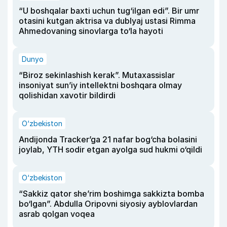
“U boshqalar baxti uchun tug‘ilgan edi”. Bir umr
otasini kutgan aktrisa va dublyaj ustasi Rimma
Ahmedovaning sinovlarga to‘la hayoti
Dunyo
“Biroz sekinlashish kerak”. Mutaxassislar
insoniyat sun’iy intellektni boshqara olmay
qolishidan xavotir bildirdi
O‘zbekiston
Andijonda Tracker’ga 21 nafar bog‘cha bolasini
joylab, YTH sodir etgan ayolga sud hukmi o‘qildi
O‘zbekiston
“Sakkiz qator she’rim boshimga sakkizta bomba
bo‘lgan”. Abdulla Oripovni siyosiy ayblovlardan
asrab qolgan voqea