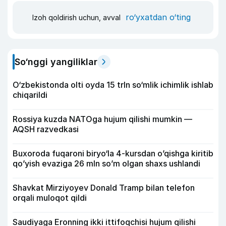
ro‘yxatdan o‘ting
Izoh qoldirish uchun, avval
So‘nggi yangiliklar
O‘zbekistonda olti oyda 15 trln so‘mlik ichimlik ishlab
chiqarildi
Rossiya kuzda NATOga hujum qilishi mumkin —
AQSH razvedkasi
Buxoroda fuqaroni biryo‘la 4-kursdan o’qishga kiritib
qo’yish evaziga 26 mln so’m olgan shaxs ushlandi
Shavkat Mirziyoyev Donald Tramp bilan telefon
orqali muloqot qildi
Saudiyaga Eronning ikki ittifoqchisi hujum qilishi