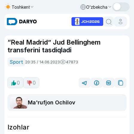
Toshkent
O‘zbekcha
“Real Madrid” Jud Bellinghem
transferini tasdiqladi
Sport
20:35 / 14.06.2023
47873
0
0
Ma'rufjon Ochilov
Izohlar