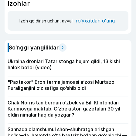
Izohlar
ro‘yxatdan o‘ting
Izoh qoldirish uchun, avval
So‘nggi yangiliklar
Ukraina dronlari Tataristonga hujum qildi, 13 kishi
halok bo‘ldi (video)
"Paxtakor" Eron terma jamoasi a’zosi Murtazo
Puraliganjini o‘z safiga qo‘shib oldi
Chak Norris tan bergan o‘zbek va Bill Klintondan
Karimovga maktub. O‘zbekiston gazetalari 30 yil
oldin nimalar haqida yozgan?
Sahnada olamshumul shon-shuhratga erishgan
bo‘lsa-da, hayotda o‘ta baxtsiz bo‘lgan qo‘shiqchi —