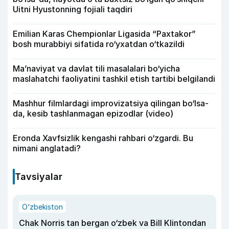
Uitni Hyustonning fojiali taqdiri
Emilian Karas Chempionlar Ligasida “Paxtakor”
bosh murabbiyi sifatida ro‘yxatdan o‘tkazildi
Ma’naviyat va davlat tili masalalari bo‘yicha
maslahatchi faoliyatini tashkil etish tartibi belgilandi
Mashhur filmlardagi improvizatsiya qilingan bo‘lsa-
da, kesib tashlanmagan epizodlar (video)
Eronda Xavfsizlik kengashi rahbari o‘zgardi. Bu
nimani anglatadi?
Tavsiyalar
O‘zbekiston
Chak Norris tan bergan o‘zbek va Bill Klintondan