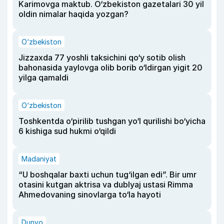
Karimovga maktub. O‘zbekiston gazetalari 30 yil
oldin nimalar haqida yozgan?
O‘zbekiston
Jizzaxda 77 yoshli taksichini qo‘y sotib olish
bahonasida yaylovga olib borib o‘ldirgan yigit 20
yilga qamaldi
O‘zbekiston
Toshkentda o‘pirilib tushgan yo‘l qurilishi bo‘yicha
6 kishiga sud hukmi o‘qildi
Madaniyat
“U boshqalar baxti uchun tug‘ilgan edi”. Bir umr
otasini kutgan aktrisa va dublyaj ustasi Rimma
Ahmedovaning sinovlarga to‘la hayoti
Dunyo