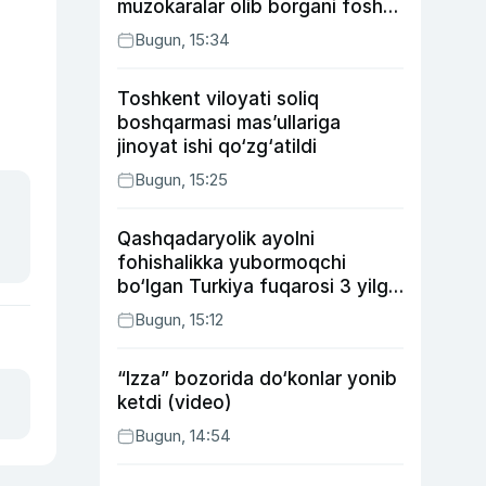
muzokaralar olib borgani fosh
bo‘ldi
Bugun, 15:34
Toshkent viloyati soliq
boshqarmasi mas’ullariga
jinoyat ishi qo‘zg‘atildi
Bugun, 15:25
Qashqadaryolik ayolni
fohishalikka yubormoqchi
bo‘lgan Turkiya fuqarosi 3 yilga
qamaldi
Bugun, 15:12
“Izza” bozorida do‘konlar yonib
ketdi (video)
Bugun, 14:54