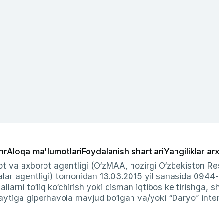
hr
Aloqa ma'lumotlari
Foydalanish shartlari
Yangiliklar arx
t va axborot agentligi (O‘zMAA, hozirgi O‘zbekiston Res
ar agentligi) tomonidan 13.03.2015 yil sanasida 0944
allarni to‘liq ko‘chirish yoki qisman iqtibos keltirishga, 
ytiga giperhavola mavjud bo‘lgan va/yoki “Daryo” intern