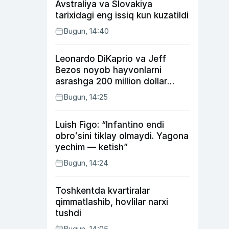
Avstraliya va Slovakiya
tarixidagi eng issiq kun kuzatildi
Bugun, 14:40
Leonardo DiKaprio va Jeff
Bezos noyob hayvonlarni
asrashga 200 million dollar
ajratdi
Bugun, 14:25
Luish Figo: “Infantino endi
obroʻsini tiklay olmaydi. Yagona
yechim — ketish”
Bugun, 14:24
Toshkentda kvartiralar
qimmatlashib, hovlilar narxi
tushdi
Bugun, 14:05