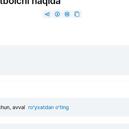
utbolchi haqida
uchun, avval
ro‘yxatdan o‘ting