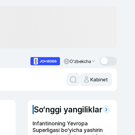
O‘zbekcha
Kabinet
So‘nggi yangiliklar
Infantinoning Yevropa
Superligasi bo‘yicha yashirin