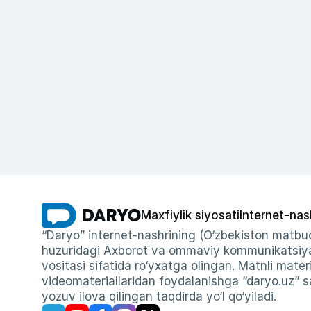
Maxfiylik siyosati
Internet-nas
“Daryo” internet-nashrining (O‘zbekiston matbuo
huzuridagi Axborot va ommaviy kommunikatsiyal
vositasi sifatida ro‘yxatga olingan. Matnli materi
videomateriallaridan foydalanishga “daryo.uz” sa
yozuv ilova qilingan taqdirda yo‘l qo‘yiladi.