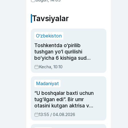
Tavsiyalar
O‘zbekiston
Toshkentda o‘pirilib
tushgan yo‘l qurilishi
bo‘yicha 6 kishiga sud
hukmi o‘qildi
Kecha, 10:10
Madaniyat
“U boshqalar baxti uchun
tug‘ilgan edi”. Bir umr
otasini kutgan aktrisa va
dublyaj ustasi Rimma
13:55 / 04.08.2026
Ahmedovaning
sinovlarga to‘la hayoti