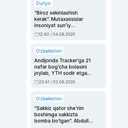
Dunyo
“Biroz sekinlashish
kerak”. Mutaxassislar
insoniyat sun’iy
intellektni boshqara
12:40 / 04.08.2026
olmay qolishidan xavotir
bildirdi
O‘zbekiston
Andijonda Tracker’ga 21
nafar bog‘cha bolasini
joylab, YTH sodir etgan
ayolga sud hukmi o‘qildi
23:41 / 03.08.2026
O‘zbekiston
“Sakkiz qator she’rim
boshimga sakkizta
bomba bo‘lgan”. Abdulla
Oripovni siyosiy