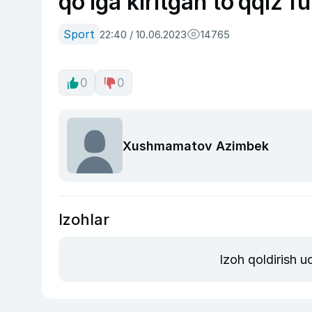
qo‘lga kiritgan to‘qqiz f
Sport
22:40 / 10.06.2023
14765
0
0
Xushmamatov Azimbek
Izohlar
Izoh qoldirish 