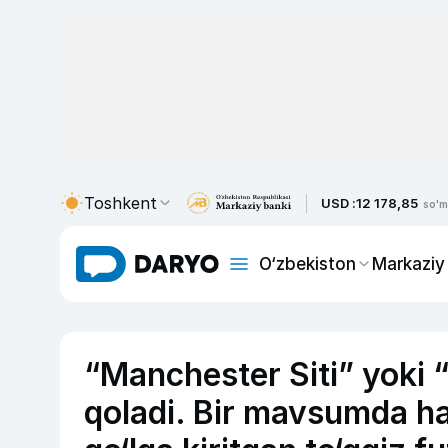
Toshkent
USD :
12 178,85
so'm
O‘zbekiston
Markaziy
“Manchester Siti” yoki “
qoladi. Bir mavsumda 