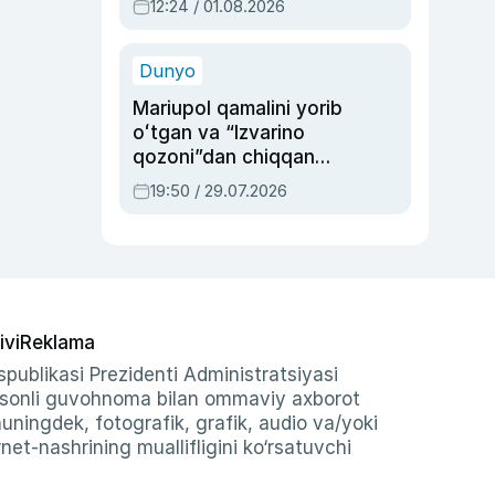
12:24 / 01.08.2026
ayblovlardan asrab
qolgan voqea
Dunyo
Mariupol qamalini yorib
oʻtgan va “Izvarino
qozoni”dan chiqqan
qahramon — Ukraina
19:50 / 29.07.2026
armiyasi bosh
qoʻmondoni Drapatiy
haqida
ivi
Reklama
publikasi Prezidenti Administratsiyasi
-sonli guvohnoma bilan ommaviy axborot
shuningdek, fotografik, grafik, audio va/yoki
et-nashrining muallifligini ko‘rsatuvchi