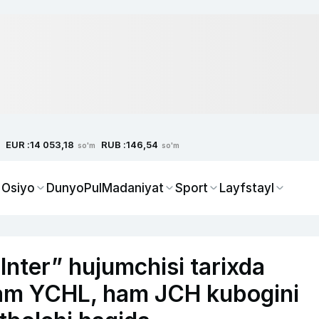
EUR :
RUB :
14 053,18
146,54
so'm
so'm
 Osiyo
Dunyo
Pul
Madaniyat
Sport
Layfstayl
Inter” hujumchisi tarixda
ham YCHL, ham JCH kubogini