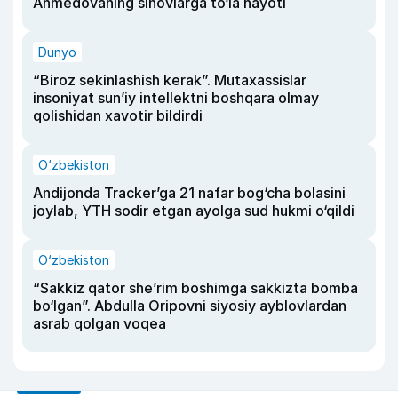
Ahmedovaning sinovlarga to‘la hayoti
Dunyo
“Biroz sekinlashish kerak”. Mutaxassislar
insoniyat sun’iy intellektni boshqara olmay
qolishidan xavotir bildirdi
O‘zbekiston
Andijonda Tracker’ga 21 nafar bog‘cha bolasini
joylab, YTH sodir etgan ayolga sud hukmi o‘qildi
O‘zbekiston
“Sakkiz qator she’rim boshimga sakkizta bomba
bo‘lgan”. Abdulla Oripovni siyosiy ayblovlardan
asrab qolgan voqea