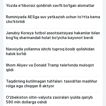
Yozda e’tiborsiz qoldirish xavfli bo‘lgan alomatlar
Ruminiyada AESga suv yetkazish uchun toʻrtta kema
choʻktirildi
Janubiy Koreya futbol assotsiatsiyasi hakamlar bilan
bog‘liq sharmandali holat bo‘yicha bayonot berdi
Navoiyda yollanma ishchi tuproq bosib qolishidan
halok bo‘ldi
Ilhom Aliyev va Donald Tramp telefonda muloqot
qildi
Taqdirning kutilmagan tuhfalari: tasodifan mashhur
rolga ega chiqqan 8 aktyor
O‘zbekiston oltin-valyuta zaxiralari iyulda qariyb
590 mln dollarga oshdi