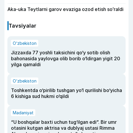
Aka-uka Teytlarni garov evaziga ozod etish soʻraldi
Tavsiyalar
O‘zbekiston
Jizzaxda 77 yoshli taksichini qo‘y sotib olish
bahonasida yaylovga olib borib o‘ldirgan yigit 20
yilga qamaldi
O‘zbekiston
Toshkentda o‘pirilib tushgan yo‘l qurilishi bo‘yicha
6 kishiga sud hukmi o‘qildi
Madaniyat
“U boshqalar baxti uchun tug‘ilgan edi”. Bir umr
otasini kutgan aktrisa va dublyaj ustasi Rimma