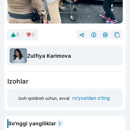
0
0
Zulfiya Karimova
Izohlar
ro‘yxatdan o‘ting
Izoh qoldirish uchun, avval
So‘nggi yangiliklar