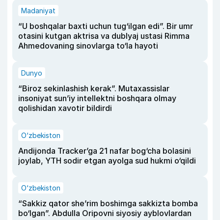
Madaniyat
“U boshqalar baxti uchun tug‘ilgan edi”. Bir umr
otasini kutgan aktrisa va dublyaj ustasi Rimma
Ahmedovaning sinovlarga to‘la hayoti
Dunyo
“Biroz sekinlashish kerak”. Mutaxassislar
insoniyat sun’iy intellektni boshqara olmay
qolishidan xavotir bildirdi
O‘zbekiston
Andijonda Tracker’ga 21 nafar bog‘cha bolasini
joylab, YTH sodir etgan ayolga sud hukmi o‘qildi
O‘zbekiston
“Sakkiz qator she’rim boshimga sakkizta bomba
bo‘lgan”. Abdulla Oripovni siyosiy ayblovlardan