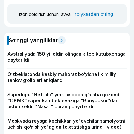
ro‘yxatdan o‘ting
Izoh qoldirish uchun, avval
So‘nggi yangiliklar
Avstraliyada 150 yil oldin olingan kitob kutubxonaga
qaytarildi
O‘zbekistonda kasbiy mahorat bo‘yicha ilk milliy
tanlov g‘oliblari aniqlandi
Superliga. “Neftchi” yirik hisobda g‘alaba qozondi,
“OKMK” super kambek evaziga “Bunyodkor”dan
ustun keldi, “Nasaf” durang qayd etdi
Moskvada reysga kechikkan yo‘lovchilar samolyotni
uchish-qo‘nish yo‘lagida to‘xtatishga urindi (video)