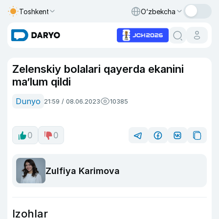
Toshkent
O‘zbekcha
Zelenskiy bolalari qayerda ekanini
ma’lum qildi
Dunyo
21:59 / 08.06.2023
10385
0
0
Zulfiya Karimova
Izohlar