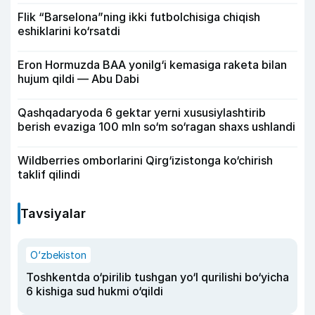
Flik “Barselona”ning ikki futbolchisiga chiqish
eshiklarini ko‘rsatdi
Eron Hormuzda BAA yonilg‘i kemasiga raketa bilan
hujum qildi — Abu Dabi
Qashqadaryoda 6 gektar yerni xususiylashtirib
berish evaziga 100 mln so‘m so‘ragan shaxs ushlandi
Wildberries omborlarini Qirg‘izistonga ko‘chirish
taklif qilindi
Tavsiyalar
O‘zbekiston
Toshkentda o‘pirilib tushgan yo‘l qurilishi bo‘yicha
6 kishiga sud hukmi o‘qildi