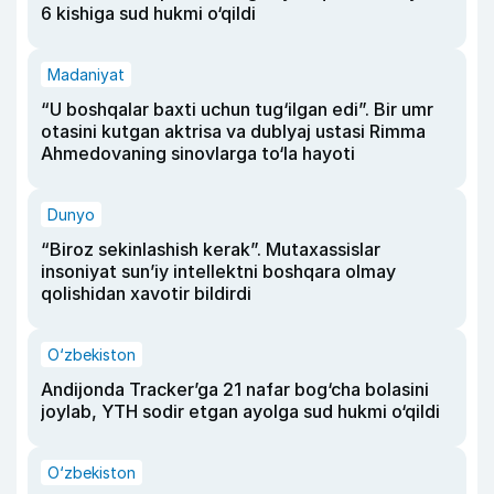
6 kishiga sud hukmi o‘qildi
Madaniyat
“U boshqalar baxti uchun tug‘ilgan edi”. Bir umr
otasini kutgan aktrisa va dublyaj ustasi Rimma
Ahmedovaning sinovlarga to‘la hayoti
Dunyo
“Biroz sekinlashish kerak”. Mutaxassislar
insoniyat sun’iy intellektni boshqara olmay
qolishidan xavotir bildirdi
O‘zbekiston
Andijonda Tracker’ga 21 nafar bog‘cha bolasini
joylab, YTH sodir etgan ayolga sud hukmi o‘qildi
O‘zbekiston