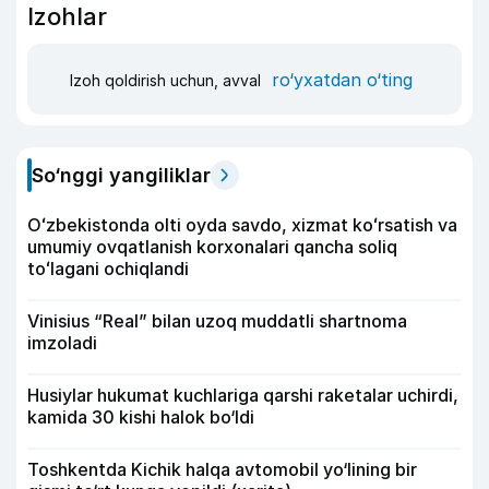
Izohlar
ro‘yxatdan o‘ting
Izoh qoldirish uchun, avval
So‘nggi yangiliklar
Oʻzbekistonda olti oyda savdo, xizmat koʻrsatish va
umumiy ovqatlanish korxonalari qancha soliq
toʻlagani ochiqlandi
Vinisius “Real” bilan uzoq muddatli shartnoma
imzoladi
Husiylar hukumat kuchlariga qarshi raketalar uchirdi,
kamida 30 kishi halok bo‘ldi
Toshkentda Kichik halqa avtomobil yo‘lining bir