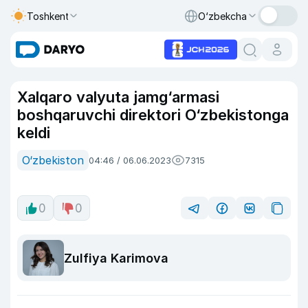
Toshkent
O‘zbekcha
Xalqaro valyuta jamg‘armasi
boshqaruvchi direktori O‘zbekistonga
keldi
O‘zbekiston
04:46 / 06.06.2023
7315
0
0
Zulfiya Karimova