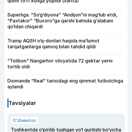
qismi to‘rt kunga yopildi (xarita)
Superliga. “So‘g‘diyona” “Andijon”ni mag‘lub etdi,
“Paxtakor” “Buxoro”ga qarshi bahsda g‘alabani
qo‘ldan chiqardi
Tramp AQSH o‘q-dorilari haqida ma’lumot
tarqatganlarga qamoq bilan tahdid qildi
“Tolibon” Nangarhor viloyatida 72 gektar yerni
tortib oldi
Diomande “Real” tarixidagi eng qimmat futbolchiga
aylandi
Tavsiyalar
O‘zbekiston
Toshkentda o‘pirilib tushgan yo‘l qurilishi bo‘yicha