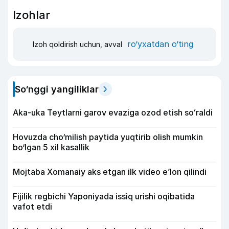
Izohlar
ro‘yxatdan o‘ting
Izoh qoldirish uchun, avval
So‘nggi yangiliklar
Aka-uka Teytlarni garov evaziga ozod etish soʻraldi
Hovuzda cho‘milish paytida yuqtirib olish mumkin
bo‘lgan 5 xil kasallik
Mojtaba Xomanaiy aks etgan ilk video e’lon qilindi
Fijilik regbichi Yaponiyada issiq urishi oqibatida
vafot etdi