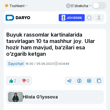
Toshkent
O‘zbekcha
Buyuk rassomlar kartinalarida
tasvirlagan 10 ta mashhur joy. Ular
hozir ham mavjud, ba’zilari esa
o‘zgarib ketgan
Sayohat
16:30 / 05.06.2023
43449
2
0
Hilola G‘iyosova