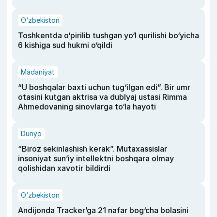
O‘zbekiston
Toshkentda o‘pirilib tushgan yo‘l qurilishi bo‘yicha
6 kishiga sud hukmi o‘qildi
Madaniyat
“U boshqalar baxti uchun tug‘ilgan edi”. Bir umr
otasini kutgan aktrisa va dublyaj ustasi Rimma
Ahmedovaning sinovlarga to‘la hayoti
Dunyo
“Biroz sekinlashish kerak”. Mutaxassislar
insoniyat sun’iy intellektni boshqara olmay
qolishidan xavotir bildirdi
O‘zbekiston
Andijonda Tracker’ga 21 nafar bog‘cha bolasini