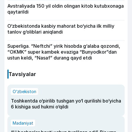
Avstraliyada 150 yil oldin olingan kitob kutubxonaga
qaytarildi
O‘zbekistonda kasbiy mahorat bo‘yicha ilk milliy
tanlov g‘oliblari aniqlandi
Superliga. “Neftchi” yirik hisobda g‘alaba qozondi,
“OKMK” super kambek evaziga “Bunyodkor”dan
ustun keldi, “Nasaf” durang qayd etdi
Tavsiyalar
O‘zbekiston
Toshkentda o‘pirilib tushgan yo‘l qurilishi bo‘yicha
6 kishiga sud hukmi o‘qildi
Madaniyat