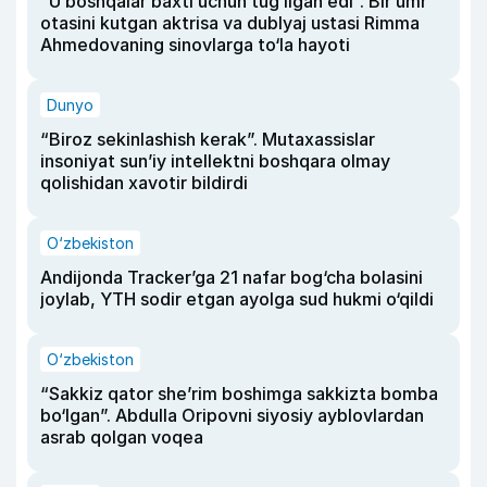
“U boshqalar baxti uchun tug‘ilgan edi”. Bir umr
otasini kutgan aktrisa va dublyaj ustasi Rimma
Ahmedovaning sinovlarga to‘la hayoti
Dunyo
“Biroz sekinlashish kerak”. Mutaxassislar
insoniyat sun’iy intellektni boshqara olmay
qolishidan xavotir bildirdi
O‘zbekiston
Andijonda Tracker’ga 21 nafar bog‘cha bolasini
joylab, YTH sodir etgan ayolga sud hukmi o‘qildi
O‘zbekiston
“Sakkiz qator she’rim boshimga sakkizta bomba
bo‘lgan”. Abdulla Oripovni siyosiy ayblovlardan
asrab qolgan voqea