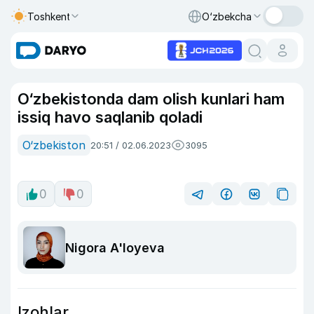
Toshkent
O‘zbekcha
O‘zbekistonda dam olish kunlari ham
issiq havo saqlanib qoladi
O‘zbekiston
20:51 / 02.06.2023
3095
0
0
Nigora A'loyeva
Izohlar