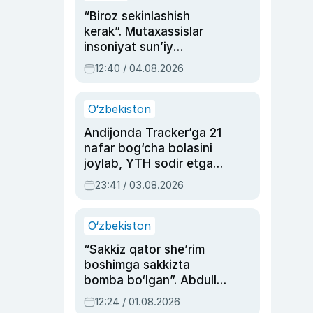
“Biroz sekinlashish
kerak”. Mutaxassislar
insoniyat sun’iy
intellektni boshqara
12:40 / 04.08.2026
olmay qolishidan xavotir
bildirdi
O‘zbekiston
Andijonda Tracker’ga 21
nafar bog‘cha bolasini
joylab, YTH sodir etgan
ayolga sud hukmi o‘qildi
23:41 / 03.08.2026
O‘zbekiston
“Sakkiz qator she’rim
boshimga sakkizta
bomba bo‘lgan”. Abdulla
Oripovni siyosiy
12:24 / 01.08.2026
ayblovlardan asrab