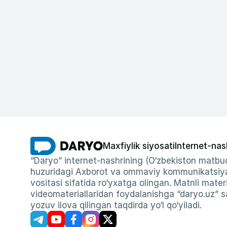
Maxfiylik siyosati
Internet-nas
“Daryo” internet-nashrining (O‘zbekiston matbuo
huzuridagi Axborot va ommaviy kommunikatsiyal
vositasi sifatida ro‘yxatga olingan. Matnli materi
videomateriallaridan foydalanishga “daryo.uz” sa
yozuv ilova qilingan taqdirda yo‘l qo‘yiladi.