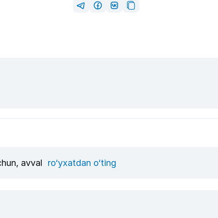
uchun, avval
ro‘yxatdan o‘ting