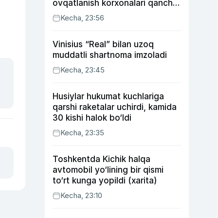
ovqatlanish korxonalari qancha
soliq toʻlagani ochiqlandi
Kecha, 23:56
Vinisius “Real” bilan uzoq
muddatli shartnoma imzoladi
Kecha, 23:45
Husiylar hukumat kuchlariga
qarshi raketalar uchirdi, kamida
30 kishi halok bo‘ldi
Kecha, 23:35
Toshkentda Kichik halqa
avtomobil yo‘lining bir qismi
to‘rt kunga yopildi (xarita)
Kecha, 23:10