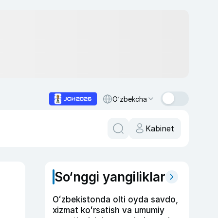
O‘zbekcha
Kabinet
So‘nggi yangiliklar
Oʻzbekistonda olti oyda savdo,
xizmat koʻrsatish va umumiy