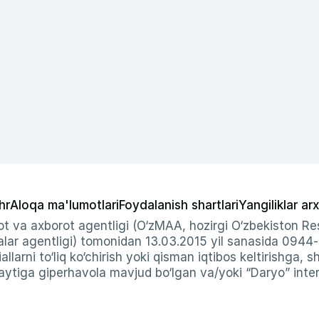
hr
Aloqa ma'lumotlari
Foydalanish shartlari
Yangiliklar arx
t va axborot agentligi (O‘zMAA, hozirgi O‘zbekiston Res
ar agentligi) tomonidan 13.03.2015 yil sanasida 0944
allarni to‘liq ko‘chirish yoki qisman iqtibos keltirishga, 
ytiga giperhavola mavjud bo‘lgan va/yoki “Daryo” intern