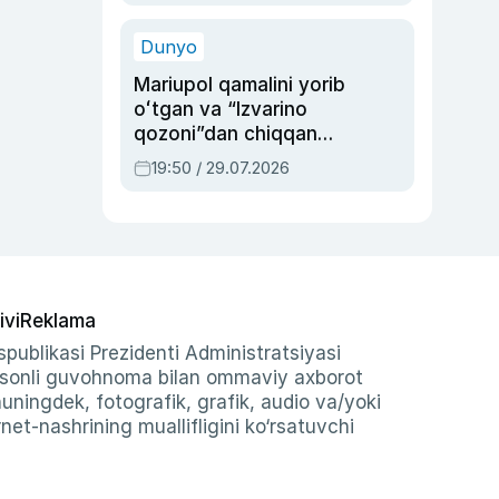
qolgan voqea
Dunyo
Mariupol qamalini yorib
oʻtgan va “Izvarino
qozoni”dan chiqqan
qahramon — Ukraina
19:50 / 29.07.2026
armiyasi bosh
qoʻmondoni Drapatiy
haqida
ivi
Reklama
publikasi Prezidenti Administratsiyasi
-sonli guvohnoma bilan ommaviy axborot
shuningdek, fotografik, grafik, audio va/yoki
et-nashrining muallifligini ko‘rsatuvchi