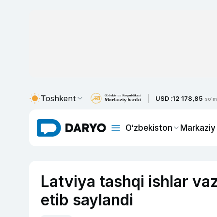
Toshkent
USD :
12 178,85
so'm
O‘zbekiston
Markaziy
Latviya tashqi ishlar va
etib saylandi