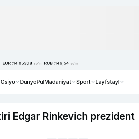
EUR :
RUB :
14 053,18
146,54
so'm
so'm
 Osiyo
Dunyo
Pul
Madaniyat
Sport
Layfstayl
ziri Edgar Rinkevich prezident