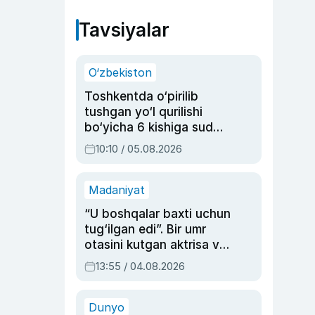
Tavsiyalar
O‘zbekiston
Toshkentda o‘pirilib
tushgan yo‘l qurilishi
bo‘yicha 6 kishiga sud
hukmi o‘qildi
10:10 / 05.08.2026
Madaniyat
“U boshqalar baxti uchun
tug‘ilgan edi”. Bir umr
otasini kutgan aktrisa va
dublyaj ustasi Rimma
13:55 / 04.08.2026
Ahmedovaning
sinovlarga to‘la hayoti
Dunyo