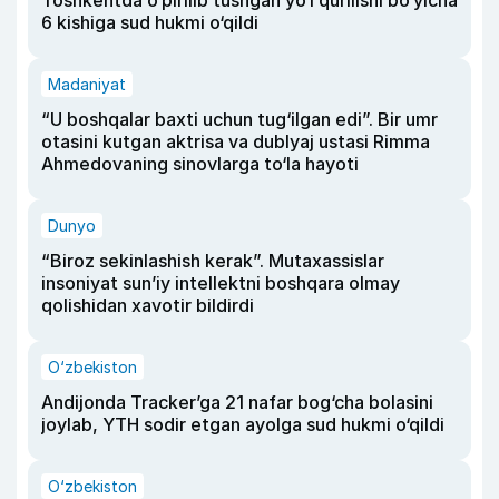
Toshkentda o‘pirilib tushgan yo‘l qurilishi bo‘yicha
6 kishiga sud hukmi o‘qildi
Madaniyat
“U boshqalar baxti uchun tug‘ilgan edi”. Bir umr
otasini kutgan aktrisa va dublyaj ustasi Rimma
Ahmedovaning sinovlarga to‘la hayoti
Dunyo
“Biroz sekinlashish kerak”. Mutaxassislar
insoniyat sun’iy intellektni boshqara olmay
qolishidan xavotir bildirdi
O‘zbekiston
Andijonda Tracker’ga 21 nafar bog‘cha bolasini
joylab, YTH sodir etgan ayolga sud hukmi o‘qildi
O‘zbekiston