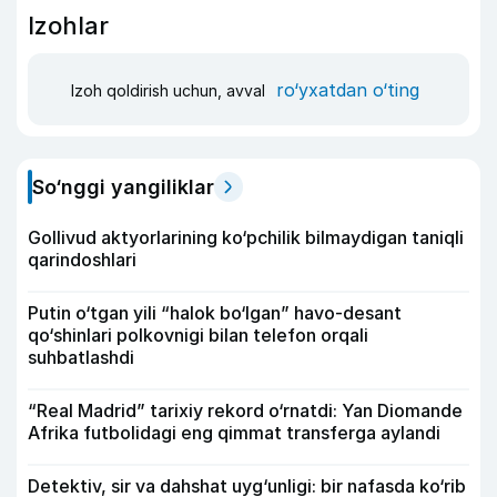
Izohlar
ro‘yxatdan o‘ting
Izoh qoldirish uchun, avval
So‘nggi yangiliklar
Gollivud aktyorlarining ko‘pchilik bilmaydigan taniqli
qarindoshlari
Putin o‘tgan yili “halok bo‘lgan” havo-desant
qo‘shinlari polkovnigi bilan telefon orqali
suhbatlashdi
“Real Madrid” tarixiy rekord o‘rnatdi: Yan Diomande
Afrika futbolidagi eng qimmat transferga aylandi
Detektiv, sir va dahshat uyg‘unligi: bir nafasda ko‘rib