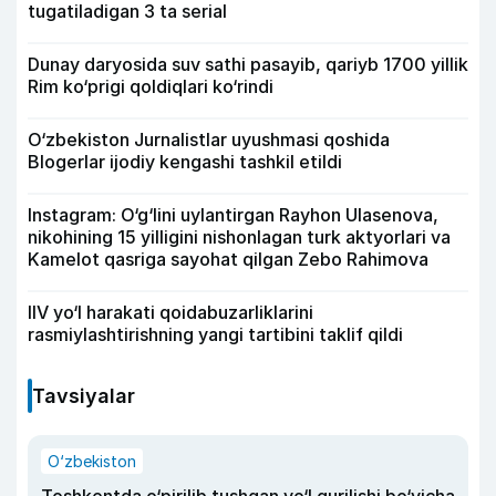
tugatiladigan 3 ta serial
Dunay daryosida suv sathi pasayib, qariyb 1700 yillik
Rim ko‘prigi qoldiqlari ko‘rindi
O‘zbekiston Jurnalistlar uyushmasi qoshida
Blogerlar ijodiy kengashi tashkil etildi
Instagram: O‘g‘lini uylantirgan Rayhon Ulasenova,
nikohining 15 yilligini nishonlagan turk aktyorlari va
Kamelot qasriga sayohat qilgan Zebo Rahimova
IIV yo‘l harakati qoidabuzarliklarini
rasmiylashtirishning yangi tartibini taklif qildi
Tavsiyalar
O‘zbekiston