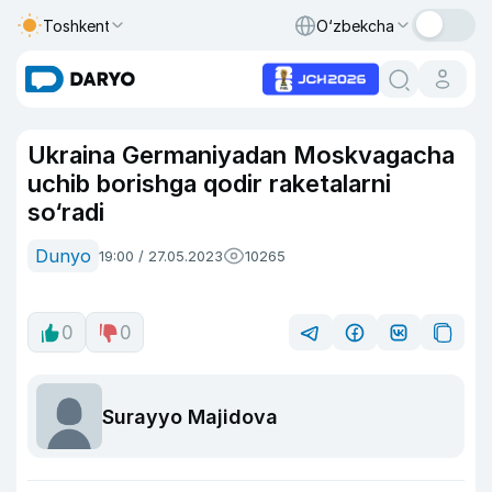
Toshkent
O‘zbekcha
Ukraina Germaniyadan Moskvagacha
uchib borishga qodir raketalarni
so‘radi
Dunyo
19:00 / 27.05.2023
10265
0
0
Surayyo Majidova