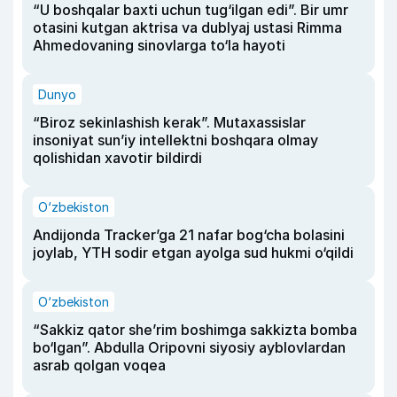
“U boshqalar baxti uchun tug‘ilgan edi”. Bir umr
otasini kutgan aktrisa va dublyaj ustasi Rimma
Ahmedovaning sinovlarga to‘la hayoti
Dunyo
“Biroz sekinlashish kerak”. Mutaxassislar
insoniyat sun’iy intellektni boshqara olmay
qolishidan xavotir bildirdi
O‘zbekiston
Andijonda Tracker’ga 21 nafar bog‘cha bolasini
joylab, YTH sodir etgan ayolga sud hukmi o‘qildi
O‘zbekiston
“Sakkiz qator she’rim boshimga sakkizta bomba
bo‘lgan”. Abdulla Oripovni siyosiy ayblovlardan
asrab qolgan voqea