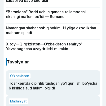
sababi va davo choralari
“Barselona” Rodri uchun qancha to‘lamoqchi
ekanligi ma’lum bo‘ldi — Romano
Namangan shahar sobiq hokimi 11 yilga ozodlikdan
mahrum qilindi
Xitoy—Qirg‘iziston—O‘zbekiston temiryo‘li
Yevropagacha uzaytirilishi mumkin
Tavsiyalar
O‘zbekiston
Toshkentda o‘pirilib tushgan yo‘l qurilishi bo‘yicha
6 kishiga sud hukmi o‘qildi
Madaniyat