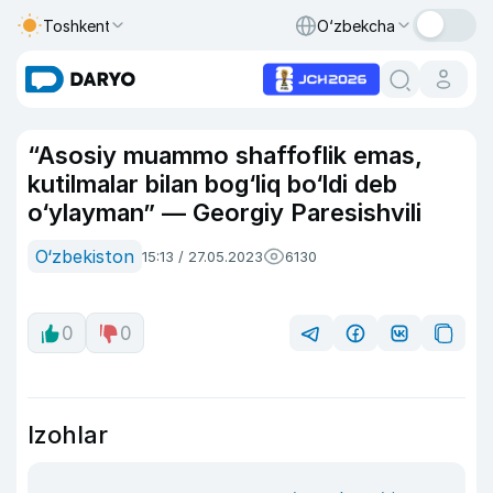
Toshkent
O‘zbekcha
“Asosiy muammo shaffoflik emas,
kutilmalar bilan bog‘liq bo‘ldi deb
o‘ylayman” — Georgiy Paresishvili
O‘zbekiston
15:13 / 27.05.2023
6130
0
0
Izohlar