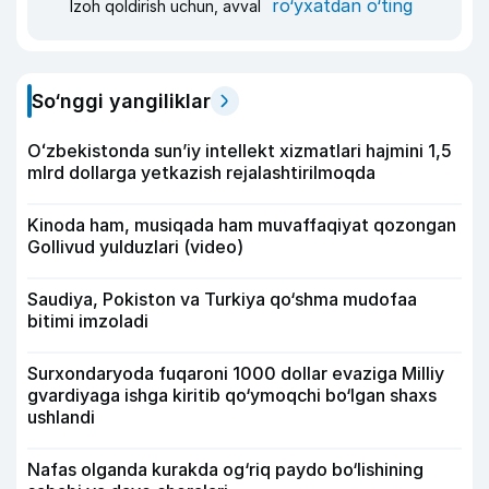
ro‘yxatdan o‘ting
Izoh qoldirish uchun, avval
So‘nggi yangiliklar
Oʻzbekistonda sunʼiy intellekt xizmatlari hajmini 1,5
mlrd dollarga yetkazish rejalashtirilmoqda
Kinoda ham, musiqada ham muvaffaqiyat qozongan
Gollivud yulduzlari (video)
Saudiya, Pokiston va Turkiya qo‘shma mudofaa
bitimi imzoladi
Surxondaryoda fuqaroni 1000 dollar evaziga Milliy
gvardiyaga ishga kiritib qo‘ymoqchi bo‘lgan shaxs
ushlandi
Nafas olganda kurakda og‘riq paydo bo‘lishining