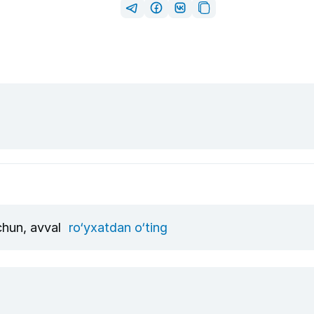
uchun, avval
ro‘yxatdan o‘ting