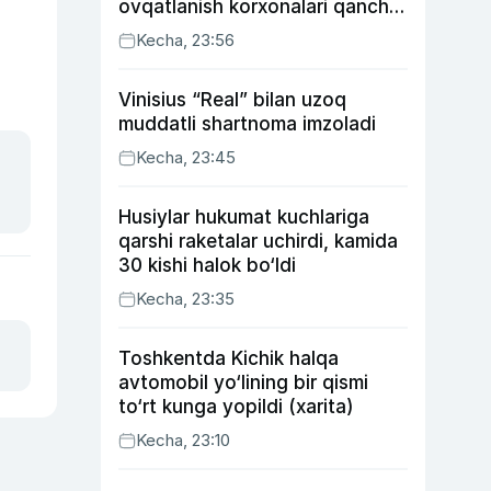
ovqatlanish korxonalari qancha
soliq toʻlagani ochiqlandi
Kecha, 23:56
Vinisius “Real” bilan uzoq
muddatli shartnoma imzoladi
Kecha, 23:45
Husiylar hukumat kuchlariga
qarshi raketalar uchirdi, kamida
30 kishi halok bo‘ldi
Kecha, 23:35
Toshkentda Kichik halqa
avtomobil yo‘lining bir qismi
to‘rt kunga yopildi (xarita)
Kecha, 23:10