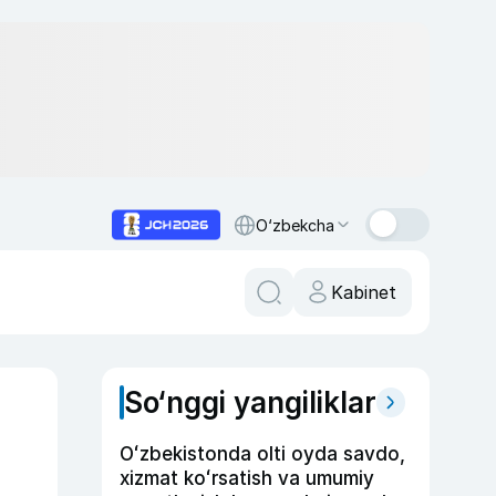
O‘zbekcha
Kabinet
So‘nggi yangiliklar
Oʻzbekistonda olti oyda savdo,
xizmat koʻrsatish va umumiy