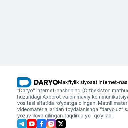
Maxfiylik siyosati
Internet-nas
“Daryo” internet-nashrining (O‘zbekiston matbuo
huzuridagi Axborot va ommaviy kommunikatsiyal
vositasi sifatida ro‘yxatga olingan. Matnli materi
videomateriallaridan foydalanishga “daryo.uz” sa
yozuv ilova qilingan taqdirda yo‘l qo‘yiladi.