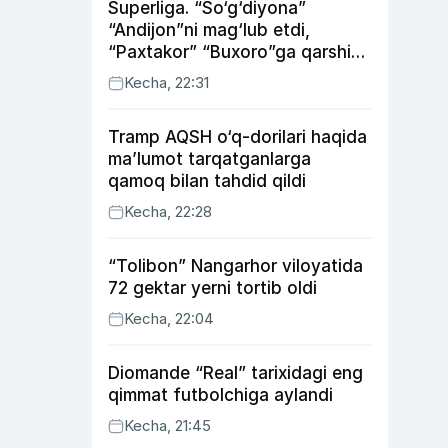
Superliga. “So‘g‘diyona”
“Andijon”ni mag‘lub etdi,
“Paxtakor” “Buxoro”ga qarshi
bahsda g‘alabani qo‘ldan
Kecha, 22:31
chiqardi
Tramp AQSH o‘q-dorilari haqida
ma’lumot tarqatganlarga
qamoq bilan tahdid qildi
Kecha, 22:28
“Tolibon” Nangarhor viloyatida
72 gektar yerni tortib oldi
Kecha, 22:04
Diomande “Real” tarixidagi eng
qimmat futbolchiga aylandi
Kecha, 21:45