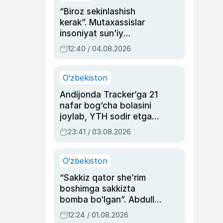
“Biroz sekinlashish
kerak”. Mutaxassislar
insoniyat sun’iy
intellektni boshqara
12:40 / 04.08.2026
olmay qolishidan xavotir
bildirdi
O‘zbekiston
Andijonda Tracker’ga 21
nafar bog‘cha bolasini
joylab, YTH sodir etgan
ayolga sud hukmi o‘qildi
23:41 / 03.08.2026
O‘zbekiston
“Sakkiz qator she’rim
boshimga sakkizta
bomba bo‘lgan”. Abdulla
Oripovni siyosiy
12:24 / 01.08.2026
ayblovlardan asrab