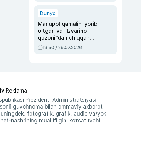
qolgan voqea
Dunyo
Mariupol qamalini yorib
oʻtgan va “Izvarino
qozoni”dan chiqqan
qahramon — Ukraina
19:50 / 29.07.2026
armiyasi bosh
qoʻmondoni Drapatiy
haqida
ivi
Reklama
publikasi Prezidenti Administratsiyasi
-sonli guvohnoma bilan ommaviy axborot
shuningdek, fotografik, grafik, audio va/yoki
et-nashrining muallifligini ko‘rsatuvchi