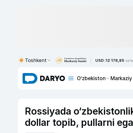
Toshkent
USD :
12 178,85
so'm
O‘zbekiston
Markaziy
Rossiyada o‘zbekistonl
dollar topib, pullarni eg