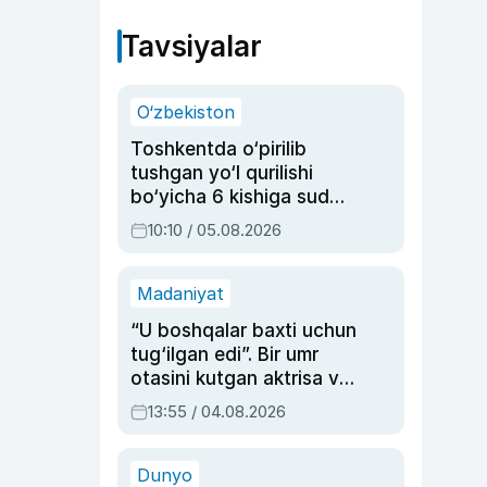
Tavsiyalar
O‘zbekiston
Toshkentda o‘pirilib
tushgan yo‘l qurilishi
bo‘yicha 6 kishiga sud
hukmi o‘qildi
10:10 / 05.08.2026
Madaniyat
“U boshqalar baxti uchun
tug‘ilgan edi”. Bir umr
otasini kutgan aktrisa va
dublyaj ustasi Rimma
13:55 / 04.08.2026
Ahmedovaning
sinovlarga to‘la hayoti
Dunyo