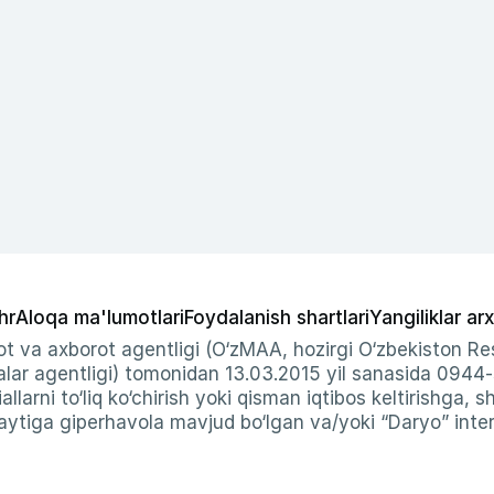
hr
Aloqa ma'lumotlari
Foydalanish shartlari
Yangiliklar arx
t va axborot agentligi (O‘zMAA, hozirgi O‘zbekiston Res
ar agentligi) tomonidan 13.03.2015 yil sanasida 0944
allarni to‘liq ko‘chirish yoki qisman iqtibos keltirishga, 
ytiga giperhavola mavjud bo‘lgan va/yoki “Daryo” intern