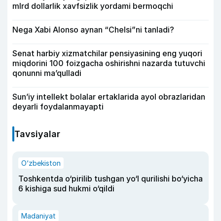
mlrd dollarlik xavfsizlik yordami bermoqchi
Nega Xabi Alonso aynan “Chelsi”ni tanladi?
Senat harbiy xizmatchilar pensiyasining eng yuqori
miqdorini 100 foizgacha oshirishni nazarda tutuvchi
qonunni ma’qulladi
Sun’iy intellekt bolalar ertaklarida ayol obrazlaridan
deyarli foydalanmayapti
Tavsiyalar
O‘zbekiston
Toshkentda o‘pirilib tushgan yo‘l qurilishi bo‘yicha
6 kishiga sud hukmi o‘qildi
Madaniyat