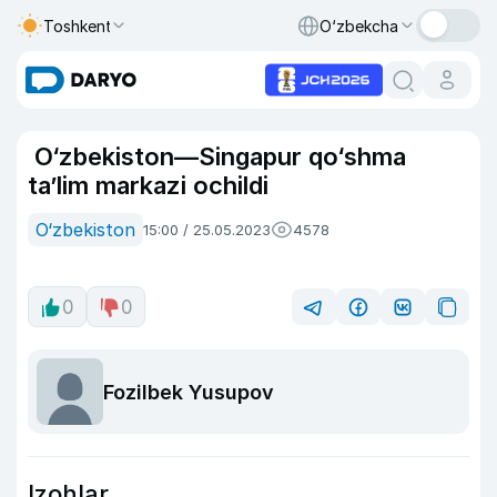
Toshkent
O‘zbekcha
O‘zbekiston—Singapur qo‘shma
taʼlim markazi ochildi
O‘zbekiston
15:00 / 25.05.2023
4578
0
0
Fozilbek Yusupov
Izohlar