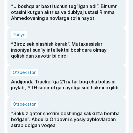
“U boshqalar baxti uchun tug‘ilgan edi”. Bir umr
otasini kutgan aktrisa va dublyaj ustasi Rimma
Ahmedovaning sinovlarga to‘la hayoti
Dunyo
“Biroz sekinlashish kerak”. Mutaxassislar
insoniyat sun’iy intellektni boshqara olmay
qolishidan xavotir bildirdi
O‘zbekiston
Andijonda Tracker’ga 21 nafar bog‘cha bolasini
joylab, YTH sodir etgan ayolga sud hukmi o‘qildi
O‘zbekiston
“Sakkiz qator she’rim boshimga sakkizta bomba
bo‘lgan”. Abdulla Oripovni siyosiy ayblovlardan
asrab qolgan voqea