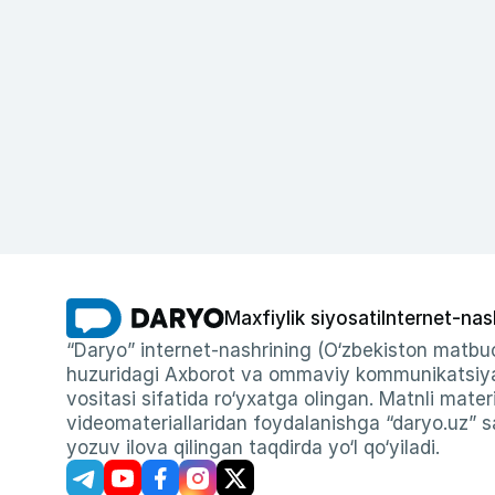
Maxfiylik siyosati
Internet-nas
“Daryo” internet-nashrining (O‘zbekiston matbuo
huzuridagi Axborot va ommaviy kommunikatsiyal
vositasi sifatida ro‘yxatga olingan. Matnli materi
videomateriallaridan foydalanishga “daryo.uz” sa
yozuv ilova qilingan taqdirda yo‘l qo‘yiladi.