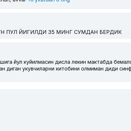
Н ПУЛ ЙИГИЛДИ 35 МИНГ СУМДАН БЕРДИК
ишига йул куйилмасин дисла лекин мактабда бемал
ан диган укувчиларни китобини олмиман диди син