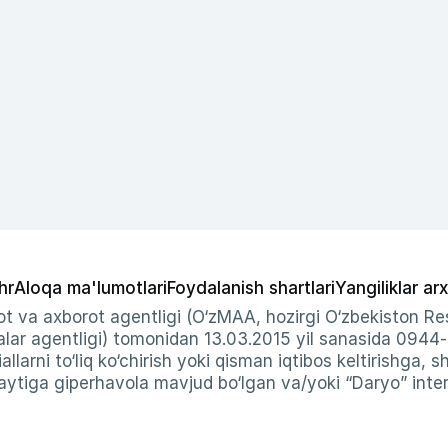
hr
Aloqa ma'lumotlari
Foydalanish shartlari
Yangiliklar arx
t va axborot agentligi (O‘zMAA, hozirgi O‘zbekiston Res
ar agentligi) tomonidan 13.03.2015 yil sanasida 0944
allarni to‘liq ko‘chirish yoki qisman iqtibos keltirishga, 
ytiga giperhavola mavjud bo‘lgan va/yoki “Daryo” intern