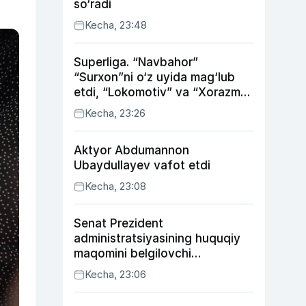
so‘radi
Kecha, 23:48
Superliga. “Navbahor”
“Surxon”ni o‘z uyida mag‘lub
etdi, “Lokomotiv” va “Xorazm”
uyda g‘alaba qozondi
Kecha, 23:26
Aktyor Abdu­mannon
Ubaydullayev vafot etdi
Kecha, 23:08
Senat Prezident
administratsiyasining huquqiy
maqomini belgilovchi
konstitutsiyaviy qonunni
Kecha, 23:06
ma’qulladi