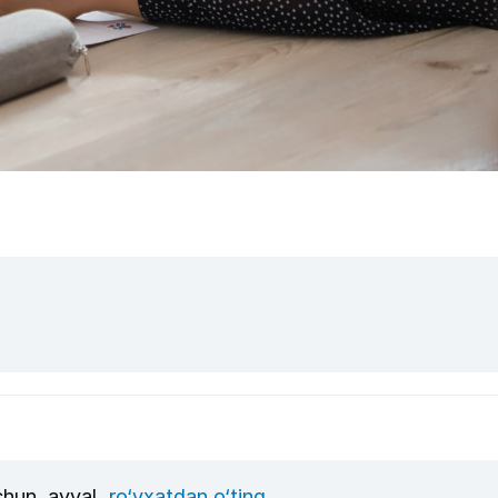
uchun, avval
ro‘yxatdan o‘ting