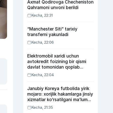
Axmat Qodirovga Checheniston
Qahramoni unvoni berildi
Kecha, 22:31
“Manchester Siti” tarixiy
transferni yakunladi
Kecha, 22:06
Elektromobil xaridi uchun
avtokredit foizining bir qismi
davlat tomonidan qoplab
berilishi mumkin
Kecha, 22:04
Janubiy Koreya futbolida yirik
mojaro: xorijlik hakamlarga jinsiy
xizmatlar ko‘rsatilgani ma’lum
qilindi
Kecha, 21:35