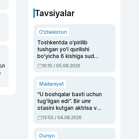
Tavsiyalar
O‘zbekiston
Toshkentda o‘pirilib
tushgan yo‘l qurilishi
bo‘yicha 6 kishiga sud
hukmi o‘qildi
ол
10:10 / 05.08.2026
ф
Madaniyat
“U boshqalar baxti uchun
tug‘ilgan edi”. Bir umr
otasini kutgan aktrisa va
dublyaj ustasi Rimma
13:55 / 04.08.2026
Ahmedovaning
sinovlarga to‘la hayoti
Dunyo