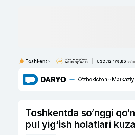
Toshkent
USD :
12 178,85
so'm
O‘zbekiston
Markaziy
Toshkentda so‘nggi qo‘n
pul yig‘ish holatlari kuz