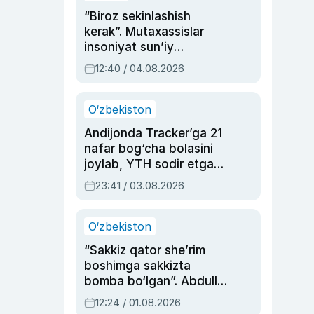
“Biroz sekinlashish
kerak”. Mutaxassislar
insoniyat sun’iy
intellektni boshqara
12:40 / 04.08.2026
olmay qolishidan xavotir
bildirdi
O‘zbekiston
Andijonda Tracker’ga 21
nafar bog‘cha bolasini
joylab, YTH sodir etgan
ayolga sud hukmi o‘qildi
23:41 / 03.08.2026
O‘zbekiston
“Sakkiz qator she’rim
boshimga sakkizta
bomba bo‘lgan”. Abdulla
Oripovni siyosiy
12:24 / 01.08.2026
ayblovlardan asrab