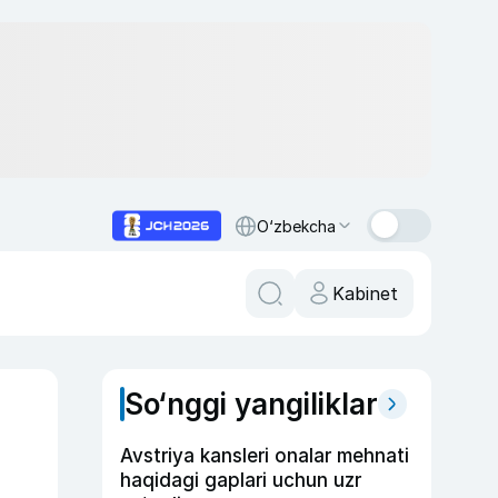
O‘zbekcha
Kabinet
So‘nggi yangiliklar
Avstriya kansleri onalar mehnati
haqidagi gaplari uchun uzr