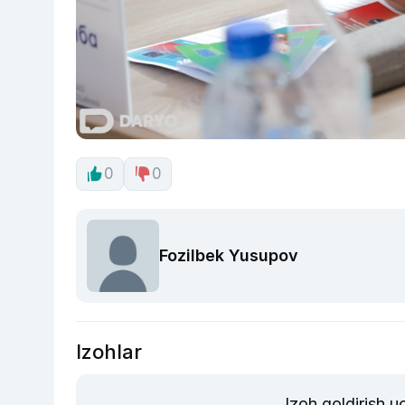
0
0
Fozilbek Yusupov
Izohlar
Izoh qoldirish 