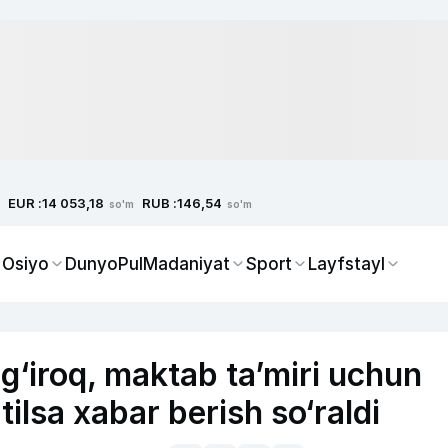
EUR :
RUB :
14 053,18
146,54
so'm
so'm
 Osiyo
Dunyo
Pul
Madaniyat
Sport
Layfstayl
g‘iroq, maktab ta’miri uchun
atilsa xabar berish so‘raldi