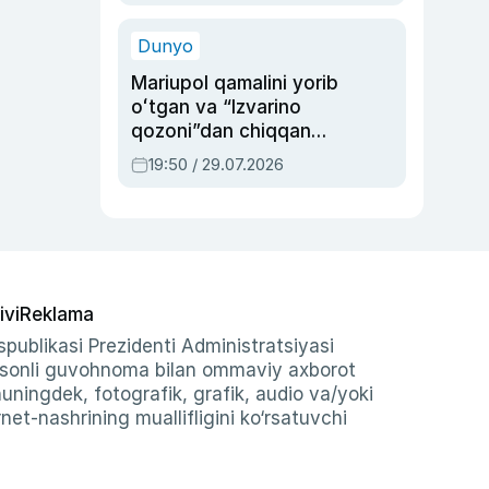
qolgan voqea
Dunyo
Mariupol qamalini yorib
oʻtgan va “Izvarino
qozoni”dan chiqqan
qahramon — Ukraina
19:50 / 29.07.2026
armiyasi bosh
qoʻmondoni Drapatiy
haqida
ivi
Reklama
publikasi Prezidenti Administratsiyasi
-sonli guvohnoma bilan ommaviy axborot
shuningdek, fotografik, grafik, audio va/yoki
et-nashrining muallifligini ko‘rsatuvchi